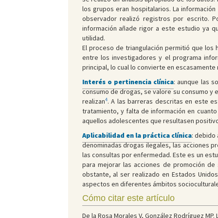
los grupos eran hospitalarios. La informació
observador realizó registros por escrito. 
información añade rigor a este estudio ya q
utilidad.
El proceso de triangulación permitió que los 
entre los investigadores y el programa info
principal, lo cual lo convierte en escasamente m
Interés o pertinencia clínica
: aunque las s
consumo de drogas, se valore su consumo y en
4
realizan
. A las barreras descritas en este e
tratamiento, y falta de información en cuanto
aquellos adolescentes que resultasen positivo
Aplicabilidad en la práctica clínica
: debido
denominadas drogas ilegales, las acciones pr
las consultas por enfermedad. Este es un estu
para mejorar las acciones de promoción de s
obstante, al ser realizado en Estados Unido
aspectos en diferentes ámbitos sociocultural
Cómo citar este artículo
De la Rosa Morales V, González Rodríguez MP. L