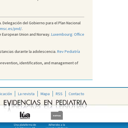
 Delegación del Gobierno para el Plan Nacional
.msc.es/pnd/
.
the European Union and Norway.
Luxembourg: Office
stancias durante la adolescencia.
Rev Pediatría
prevention, identification, and management of
icación
La revista
Mapa
RSS
Contacto
Una plataforma de:
Adheridos a la