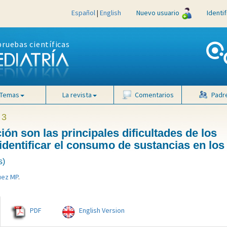
Español
|
English
Nuevo usuario
Identi
pruebas científicas
Temas
La revista
Comentarios
Padr
 3
ión son las principales dificultades de los
 identificar el consumo de sustancias en los
s)
uez MP
.
PDF
English Version