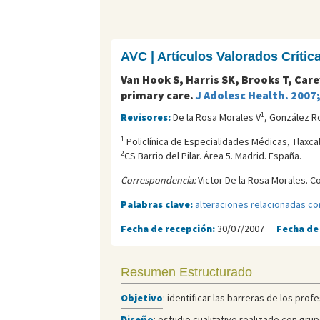
AVC | Artículos Valorados Críti
Van Hook S, Harris SK, Brooks T, Care
primary care.
J Adolesc Health. 2007
1
Revisores:
De la Rosa Morales V
, González R
1
Policlí­nica de Especialidades Médicas, Tlaxca
2
CS Barrio del Pilar. Área 5. Madrid. España.
Correspondencia:
Victor De la Rosa Morales. C
Palabras clave:
alteraciones relacionadas co
Fecha de recepción:
30/07/2007
Fecha de
Resumen Estructurado
Objetivo
: identificar las barreras de los pr
Diseño
: estudio cualitativo realizado con gr