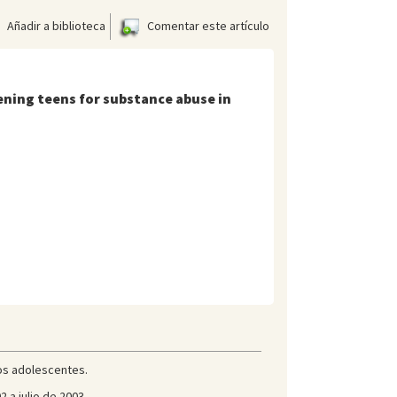
Añadir a biblioteca
Comentar este artículo
reening teens for substance abuse in
los adolescentes.
 a julio de 2003.