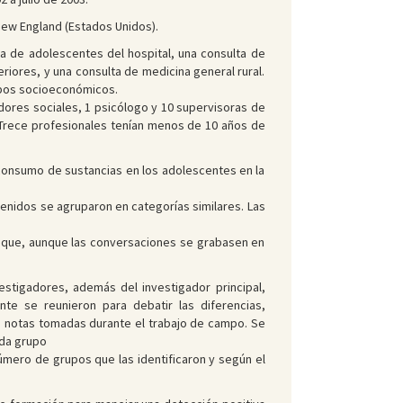
 New England (Estados Unidos).
ta de adolescentes del hospital, una consulta de
riores, y una consulta de medicina general rural.
upos socioeconómicos.
adores sociales, 1 psicólogo y 10 supervisoras de
. Trece profesionales tenían menos de 10 años de
el consumo de sustancias en los adolescentes en la
tenidos se agruparon en categorías similares. Las
 y que, aunque las conversaciones se grabasen en
vestigadores, además del investigador principal,
nte se reunieron para debatir las diferencias,
as notas tomadas durante el trabajo de campo. Se
ada grupo
número de grupos que las identificaron y según el