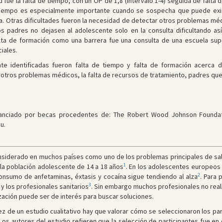
ltad fue la falta de tiempo, con un OP de 1,8 (intervalo 1-4) seguida de fal
e tiempo es especialmente importante cuando se sospecha que puede exis
ada. Otras dificultades fueron la necesidad de detectar otros problemas m
s padres no dejasen al adolescente solo en la consulta dificultando así l
falta de formación como una barrera fue una consulta de una escuela sup
iales.
te identificadas fueron falta de tiempo y falta de formación acerca 
 otros problemas médicos, la falta de recursos de tratamiento, padres que n
inanciado por becas procedentes de: The Robert Wood Johnson Foundatio
u.
onsiderado en muchos países como uno de los problemas principales de sal
1
 la población adolescente de 14 a 18 años
. En los adolescentes europeos 
2
onsumo de anfetaminas, éxtasis y cocaína sigue tendiendo al alza
. Para
3
 y los profesionales sanitarios
. Sin embargo muchos profesionales no real
ización puede ser de interés para buscar soluciones.
lidez de un estudio cualitativo hay que valorar cómo se seleccionaron los pa
 Los autores del estudio refieren que la selección de participantes fue en