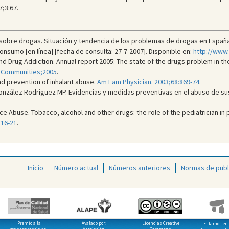
7;3:67.
sobre drogas. Situación y tendencia de los problemas de drogas en España.
onsumo [en línea] [fecha de consulta: 27-7-2007]. Disponible en:
http://www
nd Drug Addiction. Annual report 2005: The state of the drugs problem in 
an Communities;2005
.
d prevention of inhalant abuse.
Am Fam Physician. 2003;68:869-74
.
González Rodríguez MP. Evidencias y medidas preventivas en el abuso de su
 Abuse. Tobacco, alcohol and other drugs: the role of the pediatrician in 
816-21
.
Inicio
Número actual
Números anteriores
Normas de publ
Premio a la
Avalado por:
Licencias Creative
Estamos en: