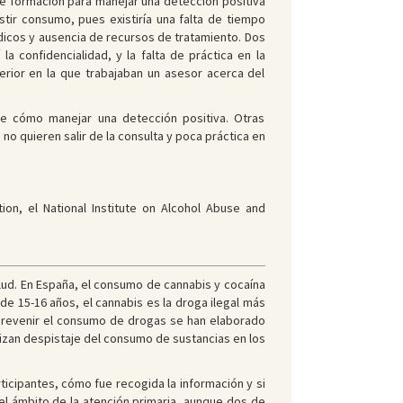
ta de formación para manejar una detección positiva
tir consumo, pues existiría una falta de tiempo
édicos y ausencia de recursos de tratamiento. Dos
a confidencialidad, y la falta de práctica en la
erior en la que trabajaban un asesor acerca del
de cómo manejar una detección positiva. Otras
o quieren salir de la consulta y poca práctica en
n, el National Institute on Alcohol Abuse and
ud. En España, el consumo de cannabis y cocaína
de 15-16 años, el cannabis es la droga ilegal más
 prevenir el consumo de drogas se han elaborado
izan despistaje del consumo de sustancias en los
rticipantes, cómo fue recogida la información y si
 el ámbito de la atención primaria, aunque dos de