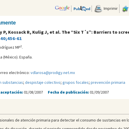
Imprimir
camente
y P, Kossack R, Kulig J, et al. The “Six T´s”: Barriers to sc
;40;456-61
2
odríguez MP
.
la (México). España.
orreo electrónico:
vdlarosa@prodigy.net.mx
n substancias
;
despistaje colectivo
;
grupos focales
;
prevención primaria
 aceptación:
01/08/2007
Fecha de publicación:
01/09/2007
ofesionales de atención primaria para detectar el consumo de sustancias en 
upos de discusión, durante el periodo comprendido desde noviembre de 2002