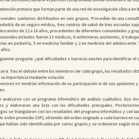
 atención primaria que forman parte de una red de investigación clínica en
esionales sanitarios distribuidos en seis grupos. Procedían de una consul
 pediatría de un seguro médico, tres centros de salud de tres escuelas supe
dolescentes de 12 a 18 años, procedentes de diferentes comunidades y gr
fesionales incluidos fueron 13 médicos, 6 enfermeras asistentes, 8 trabaj
stas en pediatría, 5 en medicina familiar y 2 en medicina del adolescente
 años.
siguiente pregunta: ¿qué dificultades o barreras existen para identificar 
zarra. Tras el debate entre los miembros de cada grupo, los resultados ob
 su importancia mediante votación.
periores no tendrían información de su participación ni de sus opiniones
es.
e analizaron con un programa informático de análisis cualitativo. Dos in
s y elaboraron una lista con las dificultades principales. Posteriorme
azgos se triangularon con los resultados del programa informático y con l
 de orden promedio (OP), obtenido del orden asignado a cada barrera en c
s que habían sido identificadas por varios grupos y se ordenaron según el 