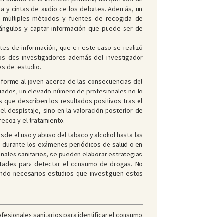
va y cintas de audio de los debates. Además, un
 de múltiples métodos y fuentes de recogida de
 ángulos y captar información que puede ser de
ntes de información, que en este caso se realizó
los dos investigadores además del investigador
es del estudio.
informe al joven acerca de las consecuencias del
cuados, un elevado número de profesionales no lo
s que describen los resultados positivos tras el
 el despistaje, sino en la valoración posterior de
ecoz y el tratamiento.
de el uso y abuso del tabaco y alcohol hasta las
ta durante los exámenes periódicos de salud o en
onales sanitarios, se pueden elaborar estrategias
ultades para detectar el consumo de drogas. No
iendo necesarios estudios que investiguen estos
ofesionales sanitarios para identificar el consumo