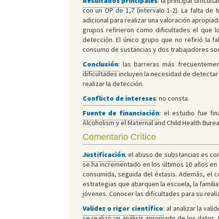
Resultados principales
: la principal dificu
con un OP de 1,7 (intervalo 1-2). La falta d
adicional para realizar una valoración apropi
grupos refirieron como dificultades el que lo
detección. El único grupo que no refirió la 
consumo de sustancias y dos trabajadores soc
Conclusión
: las barreras más frecuentemen
dificultades incluyen la necesidad de detectar
realizar la detección.
Conflicto de intereses
: no consta.
Fuente de financiación
: el estudio fue f
Alcoholism y el Maternal and Child Health Burea
Comentario Crítico
Justificación
: el abuso de substancias es c
se ha incrementado en los últimos 10 años en
consumida, seguida del éxtasis. Además, el c
estrategias que abarquen la escuela, la familia
jóvenes. Conocer las dificultades para su real
Validez o rigor científico
: al analizar la va
se realizó un análisis apropiado de los datos.