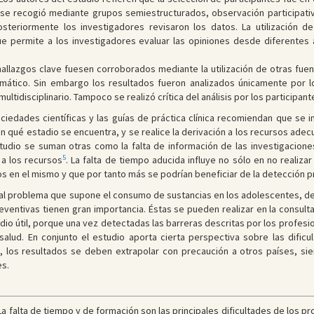
n se recogió mediante grupos semiestructurados, observación participati
Posteriormente los investigadores revisaron los datos. La utilización
ue permite a los investigadores evaluar las opiniones desde diferentes
hallazgos clave fuesen corroborados mediante la utilización de otras fue
rmático. Sin embargo los resultados fueron analizados únicamente por 
ultidisciplinario. Tampoco se realizó crítica del análisis por los participant
ociedades científicas y las guías de práctica clínica recomiendan que se 
 qué estadio se encuentra, y se realice la derivación a los recursos ade
studio se suman otras como la falta de información de las investigacione
5
 a los recursos
. La falta de tiempo aducida influye no sólo en no realizar
s en el mismo y que por tanto más se podrían beneficiar de la detección pr
 al problema que supone el consumo de sustancias en los adolescentes, des
eventivas tienen gran importancia. Éstas se pueden realizar en la consul
dio útil, porque una vez detectadas las barreras descritas por los profesi
alud. En conjunto el estudio aporta cierta perspectiva sobre las dific
s, los resultados se deben extrapolar con precaución a otros países, s
es.
a falta de tiempo y de formación son las principales dificultades de los pr