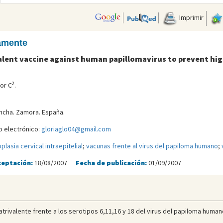
Imprimir
camente
lent vaccine against human papillomavirus to prevent high
2
or C
.
oncha. Zamora. España.
o electrónico:
gloriaglo04@gmail.com
plasia cervical intraepitelial
;
vacunas frente al virus del papiloma humano
;
ceptación:
18/08/2007
Fecha de publicación:
01/09/2007
atrivalente frente a los serotipos 6,11,16 y 18 del virus del papiloma humano