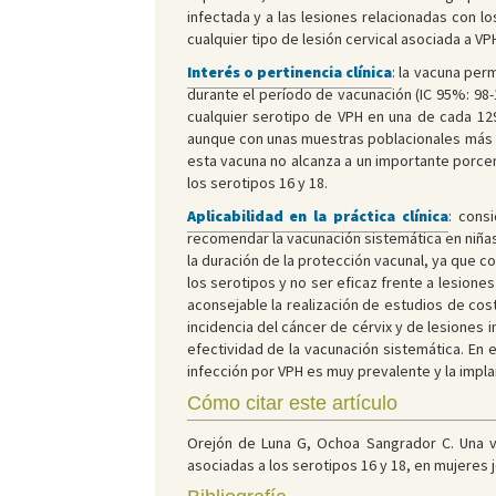
infectada y a las lesiones relacionadas con l
cualquier tipo de lesión cervical asociada a VP
Interés o pertinencia clínica
: la vacuna perm
durante el período de vacunación (IC 95%: 98-18
cualquier serotipo de VPH en una de cada 129
aunque con unas muestras poblacionales más pe
esta vacuna no alcanza a un importante porcen
los serotipos 16 y 18.
Aplicabilidad en la práctica clínica
: cons
recomendar la vacunación sistemática en niñas
la duración de la protección vacunal, ya que 
los serotipos y no ser eficaz frente a lesion
aconsejable la realización de estudios de cos
incidencia del cáncer de cérvix y de lesiones 
efectividad de la vacunación sistemática. En
infección por VPH es muy prevalente y la impl
Cómo citar este artículo
Orejón de Luna G, Ochoa Sangrador C. Una va
asociadas a los serotipos 16 y 18, en mujeres j