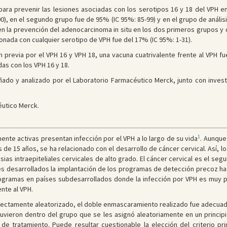
l para prevenir las lesiones asociadas con los serotipos 16 y 18 del VPH 
0), en el segundo grupo fue de 95% (IC 95%: 85-99) y en el grupo de análisi
en la prevención del adenocarcinoma in situ en los dos primeros grupos y de
cionada con cualquier serotipo de VPH fue del 17% (IC 95%: 1-31).
n previa por el VPH 16 y VPH 18, una vacuna cuatrivalente frente al VPH fu
as con los VPH 16 y 18.
eñado y analizado por el Laboratorio Farmacéutico Merck, junto con inve
éutico Merck.
1
ente activas presentan infección por el VPH a lo largo de su vida
. Aunque
de 15 años, se ha relacionado con el desarrollo de cáncer cervical. Así, l
sias intraepiteliales cervicales de alto grado. El cáncer cervical es el s
es desarrollados la implantación de los programas de detección precoz ha 
programas en países subdesarrollados donde la infección por VPH es muy 
ente al VPH.
rrectamente aleatorizado, el doble enmascaramiento realizado fue adecuado,
tuvieron dentro del grupo que se les asignó aleatoriamente en un princip
e tratamiento. Puede resultar cuestionable la elección del criterio prin