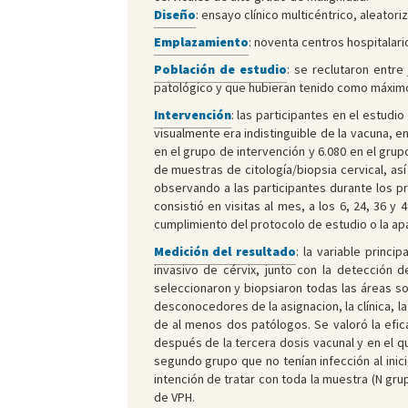
Diseño
: ensayo clínico multicéntrico, aleatori
Emplazamiento
: noventa centros hospitalari
Población de estudio
: se reclutaron entr
patológico y que hubieran tenido como máximo 
Intervención
: las participantes en el estudi
visualmente era indistinguible de la vacuna, 
en el grupo de intervención y 6.080 en el grupo
de muestras de citología/biopsia cervical, a
observando a las participantes durante los pr
consistió en visitas al mes, a los 6, 24, 36 y
cumplimiento del protocolo de estudio o la apa
Medición del resultado
: la variable princ
invasivo de cérvix, junto con la detección 
seleccionaron y biopsiaron todas las áreas s
desconocedores de la asignacion, la clínica, l
de al menos dos patólogos. Se valoró la efica
después de la tercera dosis vacunal y en el qu
segundo grupo que no tenían infección al inicio
intención de tratar con toda la muestra (N gru
de VPH.