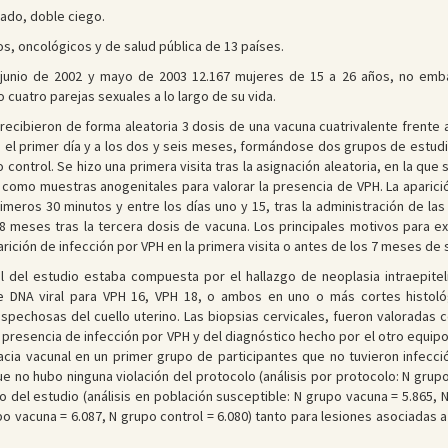
zado, doble ciego.
os, oncológicos y de salud pública de 13 países.
e junio de 2002 y mayo de 2003 12.167 mujeres de 15 a 26 años, no emb
cuatro parejas sexuales a lo largo de su vida.
o recibieron de forma aleatoria 3 dosis de una vacuna cuatrivalente frente 
en el primer día y a los dos y seis meses, formándose dos grupos de estudi
 control. Se hizo una primera visita tras la asignación aleatoria, en la qu
sí como muestras anogenitales para valorar la presencia de VPH. La apari
imeros 30 minutos y entre los días uno y 15, tras la administración de la
 48 meses tras la tercera dosis de vacuna. Los principales motivos para exc
rición de infección por VPH en la primera visita o antes de los 7 meses de
ipal del estudio estaba compuesta por el hallazgo de neoplasia intraepite
de DNA viral para VPH 16, VPH 18, o ambos en uno o más cortes histoló
ospechosas del cuello uterino. Las biopsias cervicales, fueron valorada
a presencia de infección por VPH y del diagnóstico hecho por el otro equipo
cia vacunal en un primer grupo de participantes que no tuvieron infección
e no hubo ninguna violación del protocolo (análisis por protocolo: N grupo 
 del estudio (análisis en población susceptible: N grupo vacuna = 5.865, N 
po vacuna = 6.087, N grupo control = 6.080) tanto para lesiones asociadas a