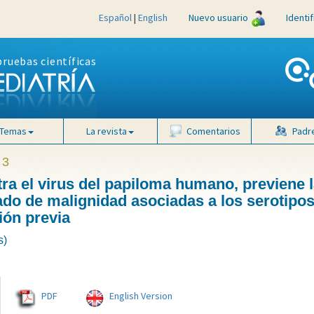
Español
|
English
Nuevo usuario
Identi
pruebas científicas
Temas
La revista
Comentarios
Padr
 3
ra el virus del papiloma humano, previene 
ado de malignidad asociadas a los serotipos
ión previa
s)
PDF
English Version