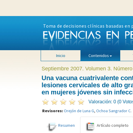
Toma de decisiones clínicas basadas en 
Inicio
Contenidos
Septiembre 2007. Volumen 3. Número
Una vacuna cuatrivalente cont
lesiones cervicales de alto gr
en mujeres jóvenes sin infecc
Valoración: 0 (0 Voto
Revisores:
Orejón de Luna G
,
Ochoa Sangrador C
.
Resumen
Artículo completo