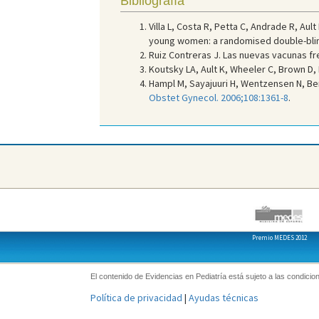
Bibliografía
Villa L, Costa R, Petta C, Andrade R, Aul
young women: a randomised double-blind 
Ruiz Contreras J. Las nuevas vacunas fr
Koutsky LA, Ault K, Wheeler C, Brown D, B
Hampl M, Sayajuuri H, Wentzensen N, Bend
Obstet Gynecol. 2006;108:1361-8
.
Premio MEDES 2012
El contenido de Evidencias en Pediatría está sujeto a las condicion
Política de privacidad
|
Ayudas técnicas