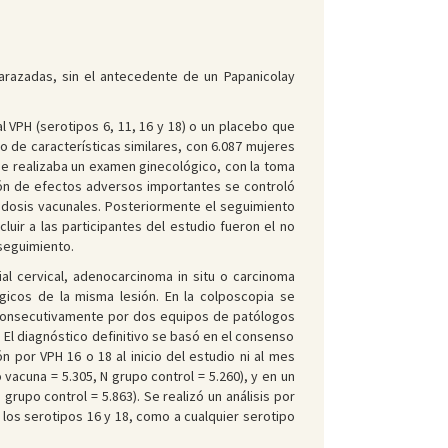
arazadas, sin el antecedente de un Papanicolay
al VPH (serotipos 6, 11, 16 y 18) o un placebo que
o de características similares, con 6.087 mujeres
e se realizaba un examen ginecológico, con la toma
ción de efectos adversos importantes se controló
s dosis vacunales. Posteriormente el seguimiento
luir a las participantes del estudio fueron el no
 seguimiento.
lial cervical, adenocarcinoma in situ o carcinoma
gicos de la misma lesión. En la colposcopia se
s consecutivamente por dos equipos de patólogos
 El diagnóstico definitivo se basó en el consenso
 por VPH 16 o 18 al inicio del estudio ni al mes
vacuna = 5.305, N grupo control = 5.260), y en un
grupo control = 5.863). Se realizó un análisis por
 los serotipos 16 y 18, como a cualquier serotipo