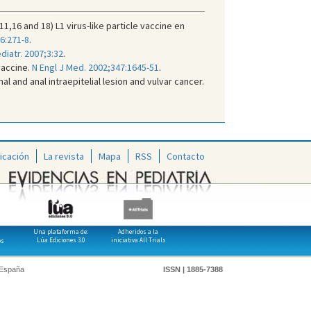
11,16 and 18) L1 virus-like particle vaccine en
6:271-8
.
diatr. 2007;3:32
.
vaccine.
N Engl J Med. 2002;347:1645-51
.
 and anal intraepitelial lesion and vulvar cancer.
icación
La revista
Mapa
RSS
Contacto
Una plataforma de:
Adheridos a la
Lúa Ediciones 3.0
iniciativa All Trials
os
 España
ISSN | 1885-7388