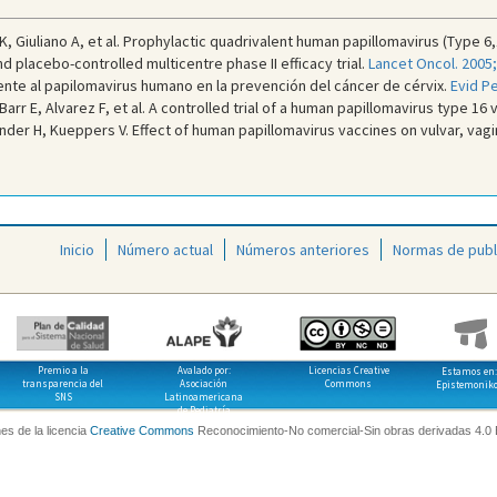
t K, Giuliano A, et al. Prophylactic quadrivalent human papillomavirus (Type 6,
placebo-controlled multicentre phase II efficacy trial.
Lancet Oncol. 2005;
ente al papilomavirus humano en la prevención del cáncer de cérvix.
Evid Pe
arr E, Alvarez F, et al. A controlled trial of a human papillomavirus type 16 
er H, Kueppers V. Effect of human papillomavirus vaccines on vulvar, vaginal
Inicio
Número actual
Números anteriores
Normas de publ
Premio a la
Avalado por:
Licencias Creative
Estamos en:
transparencia del
Asociación
Commons
Epistemonik
SNS
Latinoamericana
de Pediatría
es de la licencia
Creative Commons
Reconocimiento-No comercial-Sin obras derivadas 4.0