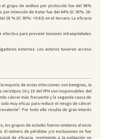
en el grupo de análisis por protocolo fue del 98%
s por intención de tratar fue del 44% (IC 95%: 26-
l 28 % (IC 95%: <0-82) en el tercero. La eficacia
e efectiva para prevenir lesiones intraepiteliales
stigadores externos. Los autores tuvieron acceso
 la mayoría de estas infecciones son benignas, la
os serotipos 16 y 18 del VPH son responsables del
egundo cáncer más frecuente y la segunda causa de
sido muy eficaz para reducir el riesgo de cáncer
2
prevalente
. Por todo ello resulta de gran interés
 los grupos de estudio fueron similares al inicio
io. El número de pérdidas y/o exclusiones no fue
cipal de eficacia, restringido a la población no