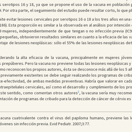
os serotipos 16 y 18, ya que se propone el uso de la vacuna en población 
H. Por otra parte, el seguimiento del estudio puede resultar corto, lo que p
ite evitar lesiones cervicales por serotipos 16 o 18 a los tres años en una 
6). Esta proporción es similar a la observada en al análisis por intención 
 mujeres, independientemente de que tengan o no infección previa (IC95%
queñas, obtuvieron resultados similares en cuanto a la eficacia de las v
taje de lesiones neoplásicas: sólo el 55% de las lesiones neoplásicas de
iderando la alta eficacia de la vacuna, principalmente en mujeres jóven
 prepúberes. Pero la vacuna no previene todas las lesiones neoplásicas y
como reconocen los propios autores, ésta se desconoce más allá de los 5 añ
es previamente existentes se debe seguir realizando los programas de crib
te-efectividad, de ambas medidas preventivas. Habría que valorar en cada 
intraepiteliales cervicales, así como el desarrollo y cumplimiento de los p
2
 este sentido, como comentan otros autores
, la vacuna sería muy recome
antación de programas de cribado para la detección de cáncer de cérvix es
cuna cuatrivalente contra el virus del papiloma humano, previene las l
óvenes sin infección previa. Evid Pediatr. 2007;3:77.