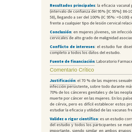
Resultados principales
: la eficacia vacuna
(intervalo de confianza del 95% [IC 95%]: 86-10
58), llegando a ser del 100% (IC 95%: <0-100) 
frente a cualquier tipo de lesión cervical rela
Conclusión
: en mujeres jóvenes, sin infecció
cervicales de alto grado de malignidad asociad
Conflicto de intereses
: el estudio fue dis
completo a todos los datos del estudio.
Fuente de financiación
: Laboratorio Farmac
Comentario Crítico
Justificación
: el 70 % de las mujeres sexualm
infección persistente, sobre todo durante más 
70% de los cánceres genitales y de las neopla
muerte por cáncer en las mujeres. En los país
de cérvix, pero es difícil establecer estos 
estudiar la eficacia y utilidad de las vacunas fr
Validez o rigor científico
: es un estudio co
del estudio y todos los participantes se man
importante, siendo similar en ambos grupos d