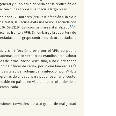
general y el objetivo debería ser la reducción de
lantea dudas sobre su eficacia a largo plazo.
de cada 128 mujeres (NNT) sin infección al inicio o
de tratar, la vacuna evita una lesión asociada con
1,3,4
. 68-1219). Estudios similares al analizado
,
acunas frente a VPH. Sin embargo la cobertura de
tectadas en el grupo control estaban asociadas a
es y sin infección previa por el VPH, se podría
 además, serían necesarios estudios para valorar
os de la vacunación. Asimismo, al no cubrir todos
ado de cáncer de cérvix, por lo que también sería
país la epidemiología de la infección por VPH, la
rogramas de cribado, para poder estimar el coste-
ndable en países en vías de desarrollo, donde la
 complicada.
esiones cervicales de alto grado de malignidad