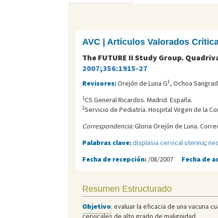
AVC | Artículos Valorados Críti
The FUTURE II Study Group. Quadriva
2007;356:1915-27
1
Revisores:
Orejón de Luna G
, Ochoa Sangrad
1
CS General Ricardos. Madrid. España.
2
Servicio de Pediatría. Hospital Virgen de la C
Correspondencia:
Gloria Orejón de Luna. Corre
Palabras clave:
displasia cervical uterina
;
neo
Fecha de recepción:
/08/2007
Fecha de a
Resumen Estructurado
Objetivo
: evaluar la eficacia de una vacuna cu
cervicales de alto grado de malignidad.