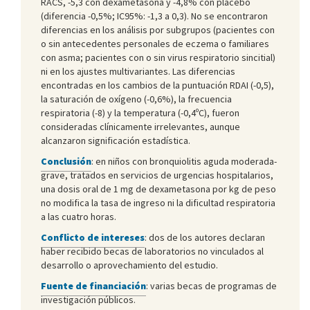
RACS, -5,3 con dexametasona y -4,8% con placebo
(diferencia -0,5%; IC95%: -1,3 a 0,3). No se encontraron
diferencias en los análisis por subgrupos (pacientes con
o sin antecedentes personales de eczema o familiares
con asma; pacientes con o sin virus respiratorio sincitial)
ni en los ajustes multivariantes. Las diferencias
encontradas en los cambios de la puntuación RDAI (-0,5),
la saturación de oxígeno (-0,6%), la frecuencia
respiratoria (-8) y la temperatura (-0,4ºC), fueron
consideradas clínicamente irrelevantes, aunque
alcanzaron significación estadística.
Conclusión
: en niños con bronquiolitis aguda moderada-
grave, tratados en servicios de urgencias hospitalarios,
una dosis oral de 1 mg de dexametasona por kg de peso
no modifica la tasa de ingreso ni la dificultad respiratoria
a las cuatro horas.
Conflicto de intereses
: dos de los autores declaran
haber recibido becas de laboratorios no vinculados al
desarrollo o aprovechamiento del estudio.
Fuente de financiación
: varias becas de programas de
investigación públicos.