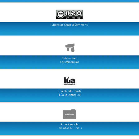
Licencias Creative Commons
Estamos en:
Epistemonikos
Una plataforma de:
Lúa Ediciones 3.0
Adheridos a la
iniciativa All Trials