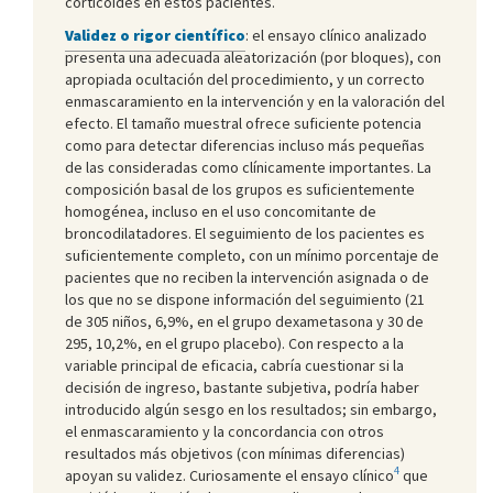
corticoides en estos pacientes.
Validez o rigor científico
: el ensayo clínico analizado
presenta una adecuada aleatorización (por bloques), con
apropiada ocultación del procedimiento, y un correcto
enmascaramiento en la intervención y en la valoración del
efecto. El tamaño muestral ofrece suficiente potencia
como para detectar diferencias incluso más pequeñas
de las consideradas como clínicamente importantes. La
composición basal de los grupos es suficientemente
homogénea, incluso en el uso concomitante de
broncodilatadores. El seguimiento de los pacientes es
suficientemente completo, con un mínimo porcentaje de
pacientes que no reciben la intervención asignada o de
los que no se dispone información del seguimiento (21
de 305 niños, 6,9%, en el grupo dexametasona y 30 de
295, 10,2%, en el grupo placebo). Con respecto a la
variable principal de eficacia, cabría cuestionar si la
decisión de ingreso, bastante subjetiva, podría haber
introducido algún sesgo en los resultados; sin embargo,
el enmascaramiento y la concordancia con otros
resultados más objetivos (con mínimas diferencias)
4
apoyan su validez. Curiosamente el ensayo clínico
que