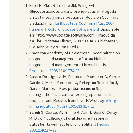
Patel H, Platt R, Lozano JM, Wang EEL.
Glucocorticoides para la bronquiolitis viral aguda
en lactantes y niños pequeños (Revisión Cochrane
traducida). En:
La Biblioteca Cochrane Plus, 2007
Número 3. Oxford: Update Software Ltd
. Disponible
en: http://www.update-software.com. (Traducida
de The Cochrane Library, 2007 Issue 3. Chichester,
UK: John Wiley & Sons, Ltd.).
American Academy of Pediatrics Subcommittee on
Diagnosis and Management of Bronchiolitis.
Diagnosis and management of bronchiolitis.
Pediatrics. 2006;118:1774-93
.
Castro-Rodríguez JA, Escribano Montaner A, Garde
Garde J, Morell Bernabe JJ, Pellegrini Belinchón J,
García-Marcos L. How pediatricians in Spain
manage the first acute wheezing episode in an
atopic infant. Results from the TRAP study.
Allergol
Immunopathol (Madr). 2005;33:317-25
.
Schuh S, Coates AL, Binnie R, Allin T, Goia C, Corey
M, Dick PT. Efficacy of oral dexamethasone in
outpatients with acute bronchiolitis.
J Pediatr.
2002;140:27–32
.