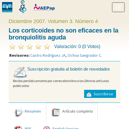
Mostr
menú
Diciembre 2007. Volumen 3. Número 4
Los corticoides no son eficaces en la
bronquiolitis aguda
Valoración: 0 (0 Votos)
Revisores:
Castro Rodríguez JA
,
Ochoa Sangrador C
.
Suscripción gratuita al boletín de novedades
Reciba periódicamente por correo electrónico los últimos artículos
publicados
Suscribirse
Resumen
Artículo completo
PDF
English Version