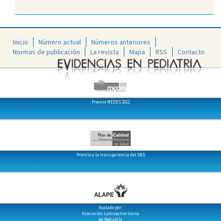
Inicio
Número actual
Números anteriores
Normas de publicación
La revista
Mapa
RSS
Contacto
Premio MEDES 2012
Premio a la transparencia del SNS
Avalado por:
Asociación Latinoamericana
de Pediatría