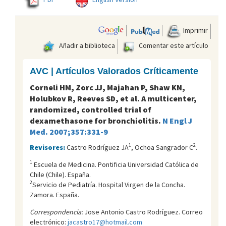
Imprimir
Añadir a biblioteca
Comentar este artículo
AVC | Artículos Valorados Críticamente
Corneli HM, Zorc JJ, Majahan P, Shaw KN,
Holubkov R, Reeves SD, et al. A multicenter,
randomized, controlled trial of
dexamethasone for bronchiolitis.
N Engl J
Med. 2007;357:331-9
1
2
Revisores:
Castro Rodríguez JA
, Ochoa Sangrador C
.
1
Escuela de Medicina. Pontificia Universidad Católica de
Chile (Chile). España.
2
Servicio de Pediatrí­a. Hospital Virgen de la Concha.
Zamora. España.
Correspondencia:
Jose Antonio Castro Rodríguez. Correo
electrónico:
jacastro17@hotmail.com