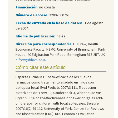
Financiación:
no consta.
Número de acceso:
22007000768.
Fecha de entrada en la base de datos:
31 de agosto
de 2007.
Idioma de publicación:
inglés.
Dirección para correspondencia:
E J Frew, Health
Economics Facility, HSMC, University of Birmingham, Park
House, 40 Edgbaston Park Road, Birmingham B15 2RT, UK.
e.frew@bham.ac.uk
Cómo citar este artículo
Esparza Olcina MJ. Costo-eficacia de los nuevos
fármacos como tratamiento añadido en niños con
epilepsia focal. Evid Pediatr. 2007;3:111. Traducción
autorizada de: Frew EJ, Sandercock J, Whitehouse WP,
Bryan S. The cost-effectiveness of newer drugs as add-
on therapy for children with focal epilepsies. Seizure.
2007;16(2):99-112. University of York. Centre for Reviews
and Dissemination (CRD). NHS Economic Evaluation