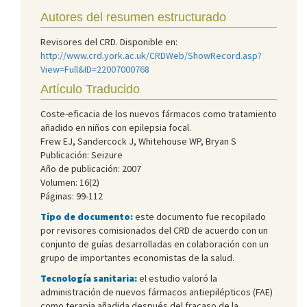
Autores del resumen estructurado
Revisores del CRD. Disponible en:
http://www.crd.york.ac.uk/CRDWeb/ShowRecord.asp?
View=Full&ID=22007000768
Artículo Traducido
Coste-eficacia de los nuevos fármacos como tratamiento
añadido en niños con epilepsia focal.
Frew EJ, Sandercock J, Whitehouse WP, Bryan S
Publicación: Seizure
Año de publicación: 2007
Volumen: 16(2)
Páginas: 99-112
Tipo de documento:
este documento fue recopilado
por revisores comisionados del CRD de acuerdo con un
conjunto de guías desarrolladas en colaboración con un
grupo de importantes economistas de la salud.
Tecnología sanitaria:
el estudio valoró la
administración de nuevos fármacos antiepilépticos (FAE)
como terapia añadida después del fracaso de la