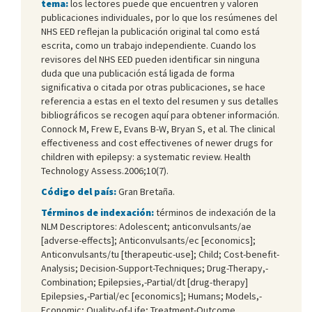
tema:
los lectores puede que encuentren y valoren
publicaciones individuales, por lo que los resúmenes del
NHS EED reflejan la publicación original tal como está
escrita, como un trabajo independiente. Cuando los
revisores del NHS EED pueden identificar sin ninguna
duda que una publicación está ligada de forma
significativa o citada por otras publicaciones, se hace
referencia a estas en el texto del resumen y sus detalles
bibliográficos se recogen aquí para obtener información.
Connock M, Frew E, Evans B-W, Bryan S, et al. The clinical
effectiveness and cost effectivenes of newer drugs for
children with epilepsy: a systematic review. Health
Technology Assess.2006;10(7).
Código del país:
Gran Bretaña.
Términos de indexación:
términos de indexación de la
NLM Descriptores: Adolescent; anticonvulsants/ae
[adverse-effects]; Anticonvulsants/ec [economics];
Anticonvulsants/tu [therapeutic-use]; Child; Cost-benefit-
Analysis; Decision-Support-Techniques; Drug-Therapy,-
Combination; Epilepsies,-Partial/dt [drug-therapy]
Epilepsies,-Partial/ec [economics]; Humans; Models,-
Economic; Quality-of-Life; Treatment-Outcome.