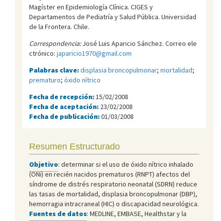
Magí­ster en Epidemiologí­a Clí­nica. CIGES y
Departamentos de Pediatrí­a y Salud Pública. Universidad
de la Frontera. Chile.
Correspondencia:
José Luis Aparicio Sánchez. Correo ele
ctrónico:
japaricio1970@gmail.com
Palabras clave:
displasia broncopulmonar
;
mortalidad
;
prematuro
;
óxido nítrico
Fecha de recepción:
15/02/2008
Fecha de aceptación:
23/02/2008
Fecha de publicación:
01/03/2008
Resumen Estructurado
Objetivo
: determinar si el uso de óxido nítrico inhalado
(ONi) en recién nacidos prematuros (RNPT) afectos del
síndrome de distrés respiratorio neonatal (SDRN) reduce
las tasas de mortalidad, displasia broncopulmonar (DBP),
hemorragia intracraneal (HIC) o discapacidad neurológica.
Fuentes de datos
: MEDLINE, EMBASE, Healthstar y la