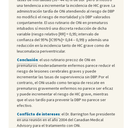
una tendencia a incrementar la incidencia de HIC grave. La
administración tardía de ONi atendiendo al riesgo de DBP
no modificó el riesgo de mortalidad y/o DBP valorados
conjuntamente. El uso rutinario de ONi en prematuros
intubados sí mostró una discreta reducción de dicha
variable (riesgo relativo [RR] = 0,95; intervalo de
confianza del 95% [IC95%]= 0,84 – 0,99) y además una
reducción en la incidencia tanto de HIC grave como de
leucomalacia periventricular.
Conclusión
: el uso rutinario precoz de ONi en
prematuros moderadamente enfermos parece reducir el
riesgo de lesiones cerebrales graves y puede
incrementar las tasas de supervivencia sin DBP. Por el
contrario, el ONi usado como terapia de rescate en
prematuros gravemente enfermos no parece ser eficaz
y puede incrementar el riesgo de HIC grave, mientras
que el uso tardío para prevenir la DBP no parece ser
efectivo.
Conflicto de intereses
: el Dr. Barrington fue presidente
en una reunión en el año 2004 del Canadian Medical
Advisory para el tratamiento con ONi.