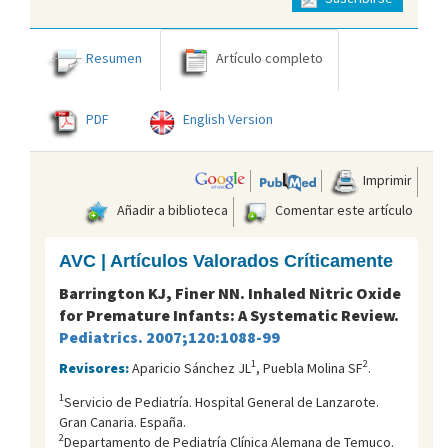
Resumen
Artículo completo
PDF
English Version
Imprimir
Añadir a biblioteca
Comentar este artículo
AVC | Artículos Valorados Críticamente
Barrington KJ, Finer NN. Inhaled Nitric Oxide
for Premature Infants: A Systematic Review.
Pediatrics. 2007;120:1088-99
1
2
Revisores:
Aparicio Sánchez JL
, Puebla Molina SF
.
1
Servicio de Pediatría. Hospital General de Lanzarote.
Gran Canaria. España.
2
Departamento de Pediatrí­a Clí­nica Alemana de Temuco.