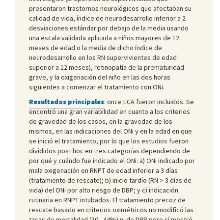
presentaron trastornos neurológicos que afectaban su
calidad de vida, índice de neurodesarrollo inferior a 2
desviaciones estándar por debajo de la media usando
una escala validada aplicada a niños mayores de 12
meses de edad o la media de dicho índice de
neurodesarrollo en los RN supervivientes de edad
superior a 12 meses), retinopatía de la prematuridad
grave, y la oxigenación del niño en las dos horas
siguientes a comenzar el tratamiento con ONi.
Resultados principales
: once ECA fueron incluidos. Se
encontró una gran variabilidad en cuanto a los criterios
de gravedad de los casos, en la gravedad de los
mismos, en las indicaciones del ONi y en la edad en que
se inició el tratamiento, por lo que los estudios fueron
divididos post hoc en tres categorías dependiendo de
por qué y cuándo fue indicado el ONi: a) ONi indicado por
mala oxigenación en RNPT de edad inferior a 3 días
(tratamiento de rescate); b) inicio tardío (RN > 3 días de
vida) del ONi por alto riesgo de DBP; y c) indicación
rutinaria en RNPT intubados. El tratamiento precoz de
rescate basado en criterios oximétricos no modificó las
tasas de mortalidad (30 - 44%) ni de DBP pero sí mostró