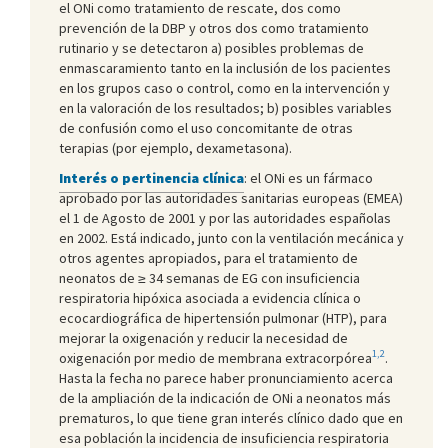
el ONi como tratamiento de rescate, dos como
prevención de la DBP y otros dos como tratamiento
rutinario y se detectaron a) posibles problemas de
enmascaramiento tanto en la inclusión de los pacientes
en los grupos caso o control, como en la intervención y
en la valoración de los resultados; b) posibles variables
de confusión como el uso concomitante de otras
terapias (por ejemplo, dexametasona).
Interés o pertinencia clínica
: el ONi es un fármaco
aprobado por las autoridades sanitarias europeas (EMEA)
el 1 de Agosto de 2001 y por las autoridades españolas
en 2002. Está indicado, junto con la ventilación mecánica y
otros agentes apropiados, para el tratamiento de
neonatos de ≥ 34 semanas de EG con insuficiencia
respiratoria hipóxica asociada a evidencia clínica o
ecocardiográfica de hipertensión pulmonar (HTP), para
mejorar la oxigenación y reducir la necesidad de
1,2
oxigenación por medio de membrana extracorpórea
.
Hasta la fecha no parece haber pronunciamiento acerca
de la ampliación de la indicación de ONi a neonatos más
prematuros, lo que tiene gran interés clínico dado que en
esa población la incidencia de insuficiencia respiratoria