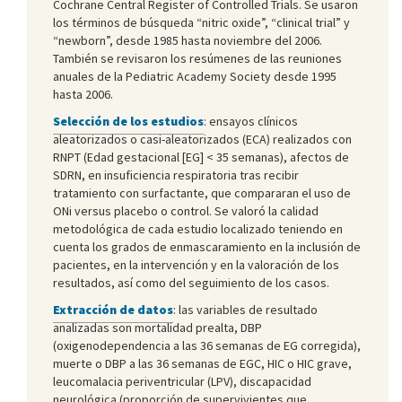
Cochrane Central Register of Controlled Trials. Se usaron
los términos de búsqueda “nitric oxide”, “clinical trial” y
“newborn”, desde 1985 hasta noviembre del 2006.
También se revisaron los resúmenes de las reuniones
anuales de la Pediatric Academy Society desde 1995
hasta 2006.
Selección de los estudios
: ensayos clínicos
aleatorizados o casi-aleatorizados (ECA) realizados con
RNPT (Edad gestacional [EG] < 35 semanas), afectos de
SDRN, en insuficiencia respiratoria tras recibir
tratamiento con surfactante, que compararan el uso de
ONi versus placebo o control. Se valoró la calidad
metodológica de cada estudio localizado teniendo en
cuenta los grados de enmascaramiento en la inclusión de
pacientes, en la intervención y en la valoración de los
resultados, así como del seguimiento de los casos.
Extracción de datos
: las variables de resultado
analizadas son mortalidad prealta, DBP
(oxigenodependencia a las 36 semanas de EG corregida),
muerte o DBP a las 36 semanas de EGC, HIC o HIC grave,
leucomalacia periventricular (LPV), discapacidad
neurológica (proporción de supervivientes que