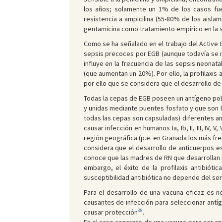
los años; solamente un 1% de los casos fue
resistencia a ampicilina (55-80% de los aisla
gentamicina como tratamiento empírico en la s
Como se ha señalado en el trabajo del Active
sepsis precoces por EGB (aunque todavía se m
influye en la frecuencia de las sepsis neonat
(que aumentan un 20%). Por ello, la profilaxis 
por ello que se considera que el desarrollo de
Todas la cepas de EGB poseen un antígeno po
y unidas mediante puentes fosfato y que son l
todas las cepas son capsuladas) diferentes a
causar infección en humanos Ia, Ib, II, III, IV, V, VI,
región geográfica (p.e. en Granada los más fre
considera que el desarrollo de anticuerpos e
conoce que las madres de RN que desarrollan i
embargo, el éxito de la profilaxis antibiót
susceptibilidad antibiótica no depende del ser
Para el desarrollo de una vacuna eficaz es n
causantes de infección para seleccionar antí
38
causar protección
.