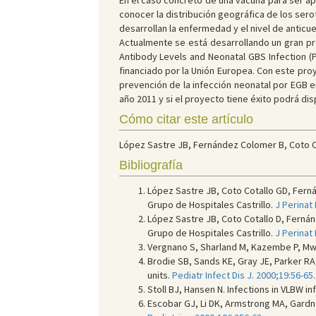
En el caso concreto de una vacuna para ser ap
conocer la distribución geográfica de los ser
desarrollan la enfermedad y el nivel de anticu
Actualmente se está desarrollando un gran pro
Antibody Levels and Neonatal GBS Infection (
financiado por la Unión Europea. Con este pro
prevención de la infección neonatal por EGB e
año 2011 y si el proyecto tiene éxito podrá d
Cómo citar este artículo
López Sastre JB, Fernández Colomer B, Coto Cota
Bibliografía
López Sastre JB, Coto Cotallo GD, Ferná
Grupo de Hospitales Castrillo.
J Perinat
López Sastre JB, Coto Cotallo D, Fernán
Grupo de Hospitales Castrillo.
J Perinat
Vergnano S, Sharland M, Kazembe P, Mwa
Brodie SB, Sands KE, Gray JE, Parker RA
units.
Pediatr Infect Dis J. 2000;19:56-65
.
Stoll BJ, Hansen N. Infections in VLBW 
Escobar GJ, Li DK, Armstrong MA, Gardner