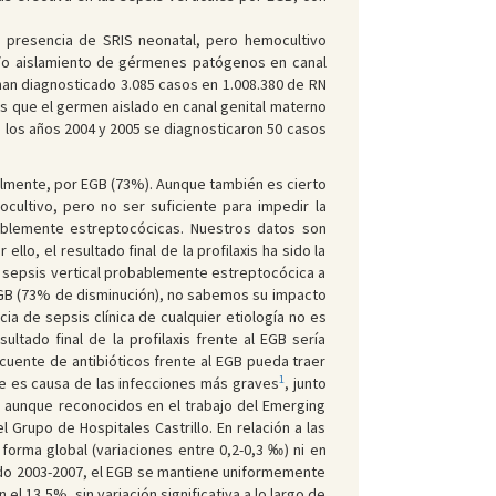
on presencia de SRIS neonatal, pero hemocultivo
 y/o aislamiento de gérmenes patógenos en canal
han diagnosticado 3.085 casos en 1.008.380 de RN
os que el germen aislado en canal genital materno
los años 2004 y 2005 se diagnosticaron 50 casos
cialmente, por EGB (73%). Aunque también es cierto
cultivo, pero no ser suficiente para impedir la
bablemente estreptocócicas. Nuestros datos son
llo, el resultado final de la profilaxis ha sido la
e sepsis vertical probablemente estreptocócica a
r EGB (73% de disminución), no sabemos su impacto
ia de sepsis clínica de cualquier etiología no es
ltado final de la profilaxis frente al EGB sería
ecuente de antibióticos frente al EGB pueda traer
1
te es causa de las infecciones más graves
, junto
s aunque reconocidos en el trabajo del Emerging
Grupo de Hospitales Castrillo. En relación a las
forma global (variaciones entre 0,2-0,3 ‰) ni en
riodo 2003-2007, el EGB se mantiene uniformemente
 el 13,5%, sin variación significativa a lo largo de