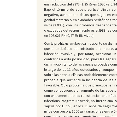
una reducción del 73% (1,25 ‰ en 1996 vs 0,34
Bajo el término de sepsis vertical clínica s
negativo, aunque con datos que sugieren etio
genital materno o en exudados periféricos tom
vivos (3.0 ‰), con una incidencia descendente 
o exudados del recién nacido es el EGB, se c
en 106.021 RN (0,47 ‰ RN vivos).
Con la profilaxis antibiótica intraparto se dis
que el antibiótico administrado a la madre, 
infección invasiva y, por tanto, ocasionar 
contrarios a esta posibilidad, pues las sepsis 
disminución tanto de las sepsis probadas como
lo largo de los 11 años estudiados y, aunque 
sobre las sepsis clínicas probablemente estrep
probable que aumente la incidencia de las se
favorable. Otro problema que preocupa, en rela
como consecuencia el aumento de las sepsis v
con un aumento de las resistencias antibióti
Infections Program Network, no fueron analiza
sepsis por E. coli, en los 11 años de seguimi
niños con peso ≤ 1500 gr (variaciones entre 5
sensible a la penicilina y ampicilina, encontrán