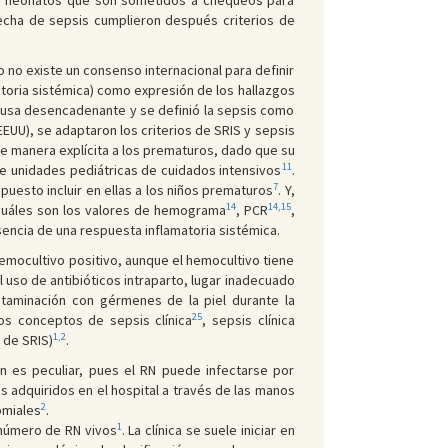
los neonatos que son sometidos a chequeos para
echa de sepsis cumplieron después criterios de
 no existe un consenso internacional para definir
atoria sistémica) como expresión de los hallazgos
 causa desencadenante y se definió la sepsis como
EEUU), se adaptaron los criterios de SRIS y sepsis
de manera explícita a los prematuros, dado que su
11
de unidades pediátricas de cuidados intensivos
.
7
puesto incluir en ellas a los niños prematuros
. Y,
14
14,15
cuáles son los valores de hemograma
, PCR
,
sencia de una respuesta inflamatoria sistémica.
hemocultivo positivo, aunque el hemocultivo tiene
 uso de antibióticos intraparto, lugar inadecuado
ntaminación con gérmenes de la piel durante la
25
los conceptos de sepsis clínica
, sepsis clínica
1,2
 de SRIS)
.
én es peculiar, pues el RN puede infectarse por
s adquiridos en el hospital a través de las manos
2
omiales
.
1
l número de RN vivos
. La clínica se suele iniciar en