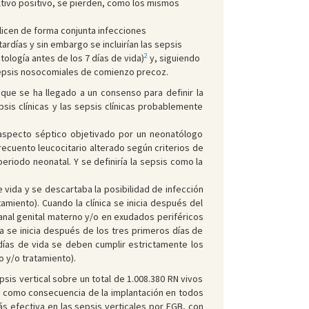
cultivo positivo, se pierden, como los mismos
alicen de forma conjunta infecciones
rdías y sin embargo se incluirían las sepsis
2
ología antes de los 7 días de vida)
y, siguiendo
as sepsis nosocomiales de comienzo precoz.
que se ha llegado a un consenso para definir la
psis clínicas y las sepsis clínicas probablemente
 (aspecto séptico objetivado por un neonatólogo
recuento leucocitario alterado según criterios de
eriodo neonatal. Y se definiría la sepsis como la
e vida y se descartaba la posibilidad de infección
miento). Cuando la clínica se inicia después del
canal genital materno y/o en exudados periféricos
ca se inicia después de los tres primeros días de
 días de vida se deben cumplir estrictamente los
o y/o tratamiento).
sis vertical sobre un total de 1.008.380 RN vivos
), como consecuencia de la implantación en todos
más efectiva en las sepsis verticales por EGB, con