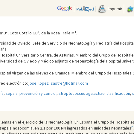
Imprimir
2
3
4
er B
, Coto Cotallo GD
, de la Rosa Fraile M
.
rsidad de Oviedo. Jefe de Servicio de Neonatología y Pediatría del Hospital
paña.
ospital Universitario Central de Asturias. Miembro del Grupo de Hospitales 
 Universidad de Oviedo y Médico adjunto de Neonatología del Hospital Univer
ospital Virgen de las Nieves de Granada. Miembro del Grupo de Hospitales C
reo electrónico:
jose_lopez_sastre@hotmail.com
ía
;
sepsis: prevención y control
;
streptococcus agalactiae: clasificactión
;
s
emas en el ejercicio de la Neonatología. En España el Grupo de Hospitales C
2
 sepsis nosocomial en 2,1 por 100 RN ingresados en unidades neonatales