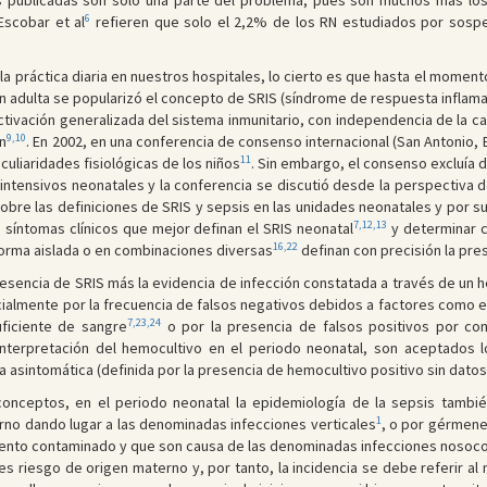
cias publicadas son solo una parte del problema, pues son muchos más 
6
Escobar et al
refieren que solo el 2,2% de los RN estudiados por sosp
 práctica diaria en nuestros hospitales, lo cierto es que hasta el momento
ión adulta se popularizó el concepto de SRIS (síndrome de respuesta inflam
a activación generalizada del sistema inmunitario, con independencia de la
9,10
ón
. En 2002, en una conferencia de consenso internacional (San Antonio, 
11
culiaridades fisiológicas de los niños
. Sin embargo, el consenso excluía 
intensivos neonatales y la conferencia se discutió desde la perspectiva 
obre las definiciones de SRIS y sepsis en las unidades neonatales y por su
7,12,13
os síntomas clínicos que mejor definan el SRIS neonatal
y determinar 
16,22
orma aislada o en combinaciones diversas
definan con precisión la pre
presencia de SRIS más la evidencia de infección constatada a través de un 
cialmente por la frecuencia de falsos negativos debidos a factores como el
7,23,24
uficiente de sangre
o por la presencia de falsos positivos por co
interpretación del hemocultivo en el periodo neonatal, son aceptados 
 asintomática (definida por la presencia de hemocultivo positivo sin datos
 conceptos, en el periodo neonatal la epidemiología de la sepsis tambi
1
rno dando lugar a las denominadas infecciones verticales
, o por gérmene
miento contaminado y que son causa de las denominadas infecciones nosoc
es riesgo de origen materno y, por tanto, la incidencia se debe referir a