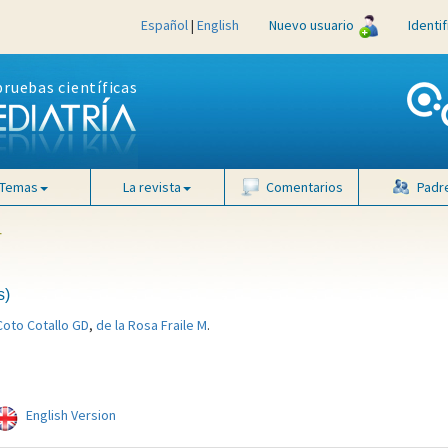
Español
|
English
Nuevo usuario
Identi
pruebas científicas
Temas
La revista
Comentarios
Padr
4
s)
Coto Cotallo GD
,
de la Rosa Fraile M
.
English Version