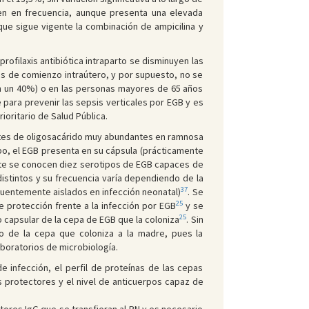
en en frecuencia, aunque presenta una elevada
 que sigue vigente la combinación de ampicilina y
 profilaxis antibiótica intraparto se disminuyen las
es de comienzo intraútero, y por supuesto, no se
ntan un 40%) o en las personas mayores de 65 años
e para prevenir las sepsis verticales por EGB y es
oritario de Salud Pública.
ntes de oligosacárido muy abundantes en ramnosa
po, el EGB presenta en su cápsula (prácticamente
nte se conocen diez serotipos de EGB capaces de
istintos y su frecuencia varía dependiendo de la
37
ecuentemente aislados en infección neonatal)
. Se
25
 protección frente a la infección por EGB
y se
25
 capsular de la cepa de EGB que la coloniza
. Sin
ipo de la cepa que coloniza a la madre, pues la
aboratorios de microbiología.
e infección, el perfil de proteínas de las cepas
 protectores y el nivel de anticuerpos capaz de