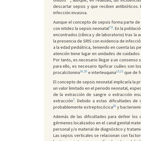
Unidos
, aunque, en realidad, las inciden
descartar sepsis y que reciben antibióticos. 
infección invasiva.
Aunque el concepto de sepsis forma parte de la
7,8
con nitidez la sepsis neonatal
. En la poblac
encontrados (clínica y de laboratorio) tras l
la presencia de SRIS con evidencia de infecci
a la edad pediátrica, teniendo en cuenta las pe
atención tiene lugar en unidades de cuidados 
Por tanto, es necesario llegar a un consenso s
para ello, es necesario tipificar cuáles son l
16,20
15,21
procalcitonina
e interleuquina
que de f
El concepto de sepsis neonatal implicaría la 
un valor limitado en el periodo neonatal, espe
de la extracción de sangre o extracción ins
7
extracción
. Debido a estas dificultades de 
26
probablemente estreptocócica
y bacteriemia
Además de las dificultades para definir los
gérmenes localizados en el canal genital mate
personal y/o material de diagnóstico y trata
Las sepsis verticales se relacionan con factor