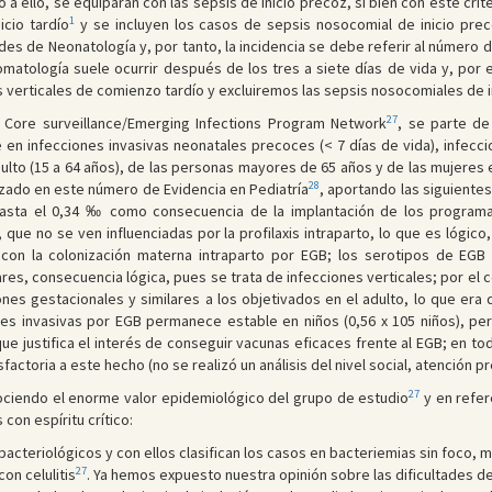
o a ello, se equiparan con las sepsis de inicio precoz, si bien con este cri
1
icio tardío
y se incluyen los casos de sepsis nosocomial de inicio pre
es de Neonatología y, por tanto, la incidencia se debe referir al número d
intomatología suele ocurrir después de los tres a siete días de vida y, por e
s verticales de comienzo tardío y excluiremos las sepsis nosocomiales de i
27
al Core surveillance/Emerging Infections Program Network
, se parte de
en infecciones invasivas neonatales precoces (< 7 días de vida), infeccio
 adulto (15 a 64 años), de las personas mayores de 65 años y de las mujere
28
izado en este número de Evidencia en Pediatría
, aportando las siguientes
asta el 0,34 ‰ como consecuencia de la implantación de los programas d
, que no se ven influenciadas por la profilaxis intraparto, lo que es lógi
s con la colonización materna intraparto por EGB; los serotipos de EGB
es, consecuencia lógica, pues se trata de infecciones verticales; por el co
iones gestacionales y similares a los objetivados en el adulto, lo que er
iones invasivas por EGB permanece estable en niños (0,56 x 105 niños), p
e justifica el interés de conseguir vacunas eficaces frente al EGB; en to
factoria a este hecho (no se realizó un análisis del nivel social, atención pr
27
ociendo el enorme valor epidemiológico del grupo de estudio
y en refer
con espíritu crítico:
bacteriológicos y con ellos clasifican los casos en bacteriemias sin foco, 
27
on celulitis
. Ya hemos expuesto nuestra opinión sobre las dificultades de 