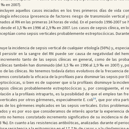
 ‰ en 2007).
e incluyen aquellos casos iniciados en los tres primeros días de vida c
logía infecciosa (presencia de factores riesgo de transmisión vertical
ados al RN en las primeras 24 horas de vida). En el periodo 1996-2007 se 
desde el 3,5 ‰ en 1996 al 2,9 ‰ en 2007. Los casos de sepsis clínica, en l
onceptúan como sepsis verticales probablemente estreptocócicas. Durante 
minuye la incidencia de sepsis vertical de cualquier etiología (56%) y, espe
al persistir en la sangre del RN puede ser causa de negatividad del hemo
un incremento tanto de las sepsis clínicas en general, como de las pro
clínicas también han disminuido (del 3,5 ‰ en 1996 al 2,9 ‰ en 2007) y, por e
 de las clínicas. No tenemos todavía datos evolutivos de la frecuencia d
hemos constatado la eficacia de la profilaxis para disminuir las sepsis po
tocócicas, si bien es de suponer que si la profilaxis disminuye la incidenc
psis clínicas probablemente estreptocócicas y, por consiguiente, el resu
ción a la profilaxis intraparto, es la posibilidad de que el empleo tan fr
34
erticales por otros gérmenes, especialmente E. coli
, que por otra par
cas de los gérmenes implicados en las sepsis verticales. Estos problema
dos y es por eso que consideramos de interés aportar la experiencia del 
ento no hemos constatado incremento significativo de su incidencia ni de 
-8 ‰). En cuanto a las resistencias antibióticas, analizadas durante el pe
dose resistencia a la eritromicina en el 17,7 % de casos y a la clindamicina en