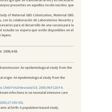
ores IgG que se transfieran al RN y es necesario
icuerpos presentes en aquellos recién nacidos que
Study of Maternal GBS Colonization, Maternal GBS
, con la colaboración de Laboratorios Novartis y
cesarios para el desarrollo de una vacuna para la
el estudio se espera que estén disponibles en el
 lejano.
r. 2008;4:68.
 transmission: An epidemiological study from the
l origin: An epidemiological study from the
is Child Fetal Neonatal Ed. 2005;90:F220-F4
.
eam infections in six neonatal intensive care
 2003;27:293-301
.
rams at birth: A population-based study.