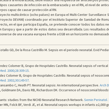
licada a la embarazada, debe inducir una respuesta de anticuerpos protect
otipos causantes de infección en la embarazada y en el RN, el nivel de ant
erpos capaz de causar protección al RN.
yecto multicéntico (ocho países) en Europa el Multi-Center Surveillance 
Proyecto DEVANI) coordinado por el Instituto Superior de Sanidad de Roma
yecto, en el que participa España, se pretende conocer todos los datos ne
n Europa y que a partir de estos datos sea desarrollada. Los resultados d
isponerse de una vacuna europea frente a EGB en un horizonte no demasiado
llo GD, De la Rosa Castrilllo M. Sepsis en el periodo neonatal. Evid Pediat
ndez Colomer B, Grupo de Hospitales Castrillo. Neonatal sepsis of vertical
 Med. 2000;28:309-15
.
dez Colomer B, Grupo de Hospitales Castrillo. Neonatal sepsis of nosocomia
 Med. 2002;30:149-57
.
nsambo C, Heath PT. Neonatal sepsis: An international perspective.
Arch D
, Goldmann DA, Davis RB, Richardson DK. Occurrence of nosocomial bloodstr
infants: studies from the NICHD Neonatal Research Network.
Semin Perinatol.
 MN, Folck BF, Verdi JE, et al. Neonatal sepsis workups in infants ≥2,000 g