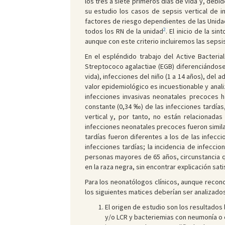
los tres a siete primeros días de vida y, debid
su estudio los casos de sepsis vertical de in
factores de riesgo dependientes de las Unidad
2
todos los RN de la unidad
. El inicio de la s
aunque con este criterio incluiremos las sepsi
En el espléndido trabajo del Active Bacteri
Streptococo agalactiae (EGB) diferenciándose 
vida), infecciones del niño (1 a 14 años), del
valor epidemiológico es incuestionable y anal
infecciones invasivas neonatales precoces h
constante (0,34 ‰) de las infecciones tardías
vertical y, por tanto, no están relacionada
infecciones neonatales precoces fueron similar
tardías fueron diferentes a los de las infecc
infecciones tardías; la incidencia de infecc
personas mayores de 65 años, circunstancia qu
en la raza negra, sin encontrar explicación satis
Para los neonatólogos clínicos, aunque recon
los siguientes matices deberían ser analizados 
El origen de estudio son los resultados 
y/o LCR y bacteriemias con neumonía o c