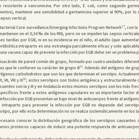
 resistente a vancomicina. Por otro lado, E. coli, como segundo germ
mientos), mantiene una sensibilidad a gentamicina superior al 90%, por lo
epsis vertical.
27
 Bacterial Core surveillance/Emerging Infections Program Network
, con la
antienen en el 0,34 ‰ de los RN), pero no se impiden las sepsis vertical
ales tardías por EGB, ni en su incidencia en el niño, el adulto (que aume
antibiótica intraparto es una estrategia parcialmente eficaz y solo aplicabl
 una vacuna capaz de prevenir la infección por EGB debe ser un problema pri
lisacárido de pared común de grupo, formado por cuatro unidades difere
35
as que le confieren su carácter de grupo B
. Además del antígeno de gru
ntígenos carbohidratos que son los que determinan el serotipo. Actualme
36
 VII, VIII y IX
; estos serotipos son todos antigénica y estructuralmente d
cuentes son Ia y III y en Andalucía estos mismos serotipos son los más fr
specíficos frente a estos antígenos capsulares es un importante factor de
nfección por EGB presentan un bajo nivel de anticuerpos frente al antígeno
ica intraparto para prevenir la infección por EGB no depende del serot
otipo, por ello esta determinación no se realiza sistemáticamente en los l
ecesario conocer la distribución geográfica de los serotipos causantes d
genos proteicos capaces de inducir una potente respuesta de anticuerpos