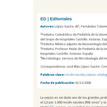
ED | Editoriales
1
Autores:
López Sastre JB
, Fernández Colom
1
Pediatra. Catedrático de Pediatría de la Unive
del Grupo de Hospitales Castrillo. Asturias. Es
2
Pediatra. Médico adjunto de Neonatología del H
3
Pediatra. Profesor titular de Pediatría de la
Hospitales Castrillo. Asturias. España.
4
Microbiólogo. Servicio de Microbiología del H
Correspondencia:
José Blas López Sastre. Cor
Palabras clave:
recién nacido
;
sepsis: etiolog
Fecha de publicación:
01/12/2008
La sepsis es sin duda uno de los grandes probl
1
el 2,5 por 1.000 recién nacidos (RN) vivos
y la
3-5