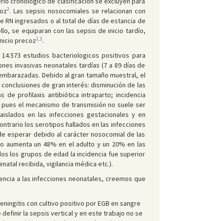
terio cronológico de clasificación se excluyen para
2
coz
. Las sepsis nosocomiales se relacionan con
e RN ingresados o al total de días de estancia de
llo, se equiparan con las sepsis de inicio tardío,
1,2
nicio precoz
.
 14.573 estudios bacteriologicos positivos para
nes invasivas neonatales tardías (7 a 89 días de
s embarazadas. Debido al gran tamaño muestral, el
 conclusiones de gran interés: disminución de las
e profilaxis antibiótica intraparto; incidencia
co, pues el mecanismo de transmisión no suele ser
 aislados en las infecciones gestacionales y en
ntrario los serotipos hallados en las infecciones
a de esperar debido al carácter nosocomial de las
ero aumenta un 48% en el adulto y un 20% en las
dos los grupos de edad la incidencia fue superior
enatal recibida, vigilancia médica etc.).
encia a las infecciones neonatales, creemos que
meningitis con cultivo positivo por EGB en sangre
definir la sepsis vertical y en este trabajo no se