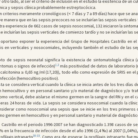
 otro lado, al ser el criterio de inclusión en el estudio la existencia de un 
ínica y sepsis clínica probablemente estreptocócica.
on criterios meramente cronológicos (< 7 días y 7 a 89 días) hace que se an
manera que en las sepsis precoces no se incluirían las sepsis verticales ta
ra experiencia de 662 casos de sepsis nosocomial, 132 iniciaron la sintomat
 se incluirían las sepsis verticales de comienzo tardío y no se incluirían l
portuno exponer la experiencia del Grupo de Hospitales Castrillo en el 
sis en verticales y nosocomiales, incluyendo también el estudio de las se
pto de sepsis neonatal significa la existencia de sintomatología clínica
1,2
ntomas o signos de infección)
más positividad de datos de laboratorio (
calcitonina ≥ 0,65 ng/ml (17,20)), todo ello como expresión de SRIS en el p
nfección (hemocultivo positivo).
 se considera vertical cuando la clínica se inicia antes de los tres días d
emocultivo y en personal sanitario y/o material de diagnóstico y/o trata
como vertical, debe aislarse el mismo germen en la sangre del RN y en el 
meras 24 horas de vida. La sepsis se considera nosocomial cuando la clíni
considerar como nosocomial una sepsis que se inicie en los tres primeros
mo germen en hemocultivo y en personal sanitario y material de diagnóstic
 Castrillo en el periodo 1996-2007 se han diagnosticado 1.398 casos de sep
% en la frecuencia de infección desde el año 1996 (2,4 ‰) al 2007 (1,04%
30-33
ofilaxis intraparto
. Como era de esperar, la profilaxis intraparto fue 