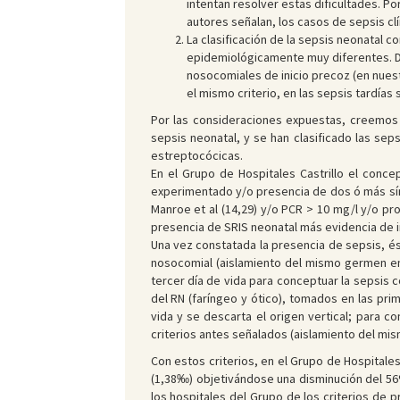
intentan resolver estas dificultades. Por
autores señalan, los casos de sepsis cl
La clasificación de la sepsis neonatal c
epidemiológicamente muy diferentes. De 
nosocomiales de inicio precoz (en nuest
el mismo criterio, en las sepsis tardías
Por las consideraciones expuestas, creemos o
sepsis neonatal, y se han clasificado las sep
estreptocócicas.
En el Grupo de Hospitales Castrillo el conce
experimentado y/o presencia de dos ó más sí
Manroe et al (14,29) y/o PCR > 10 mg/l y/o pro
presencia de SRIS neonatal más evidencia de i
Una vez constatada la presencia de sepsis, ésta
nosocomial (aislamiento del mismo germen en h
tercer día de vida para conceptuar la sepsis 
del RN (faríngeo y ótico), tomados en las pri
vida y se descarta el origen vertical; para 
criterios antes señalados (aislamiento del mis
Con estos criterios, en el Grupo de Hospitales
(1,38‰) objetivándose una disminución del 56
los hospitales del Grupo de los criterios de pr