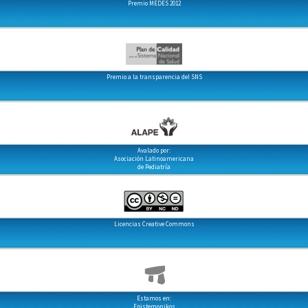
Premio MEDES 2012
Premio a la transparencia del SNS
Avalado por:
Asociación Latinoamericana
de Pediatría
Licencias Creative Commons
Estamos en:
Epistemonikos