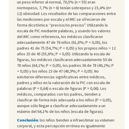
un peso inferior al normal, 70,5% (n = 55) eran
normopeso, 7,7% (n = 6) tenían sobrepeso y 15,4% (n=
12) obesidad. Los resultados de las comparaciones entre
las mediciones por escala y el IMC se ofrecieron de
forma dicotómica: “preciso/no preciso”. Utilizando la
escala de PIC mediante palabras, y usando los valores
del IMC como referencia, los médicos clasificaron
adecuadamente 47 de 76 niños (61,8%; P < 0,05), los
padres 41 de 75 (54,7%; P < 0,05) y los propios niños > 12
años 25 de 45 (55,6%; P < 0,05). Utilizando la escala de
figuras, los médicos clasificaron adecuadamente 50 de
78 niños (64,1%; P < 0,05), los padres 36 de 78 (46,2%; P
< 0,05) y los niños 23 de 47 (48,9%; P < 0,05). No
existieron diferencias significativas entre médicos,
padres y niños en la valoración de la PIC con escala de
palabras (P = 0,64) o escala de figuras (P = 0,06). Los
médicos, comparados con los padres, tienden a
clasificar de forma más adecuada a los niños (P < 0,05),
aunque sólo llegan a clasificar adecuadamente a un
máximo del 64,1% de los niños (escala de figuras).
Conclusión
: los niños tienden a infraestimar su volumen
corporal, y esta percepción errónea es igualmente