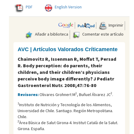
PDF
English Version
Imprimir
Añadir a biblioteca
Comentar este artículo
AVC | Artículos Valorados Críticamente
Chaimovitz R, Issenman R, Moffat T, Persad
R. Body perception: do parents, their
children, and their children’s physicians
perceive body image differently? J Pediatr
Gastroenterol Nutr. 2008;47:76-80
1
2
Revisores:
Olivares Grohnert M
, Buñuel Álvarez JC
.
1
Instituto de Nutrición y Tecnología de los Alimentos,
Universidad de Chile. Santiago. Región Metropolitana.
Chile.
2
Àrea Bàsica de Salut Girona-4. Institut Català de la Salut.
Girona. España.