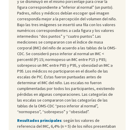
y se disminuyó en el mismo porcentaje para crear la
figura correspondiente a "inferior al normal” (un punto).
Padres, niños y médicos debían escoger qué imagen
correspondía mejor a la percepción del volumen del niño.
Bajo las tres imágenes se insertó una fila con los valores
numéricos correspondientes a cada figura y los valores
intermedios “dos puntos” y “cuatro puntos”. Las
mediciones se compararon con el índice de masa
corporal (IMC) del niño de acuerdo a las tablas de la OMS-
CDC. Se consideró peso inferior al normal un IMC <
percentil (P) 15; normopeso un IMC entre P15 y P85;
sobrepeso un IMC entre P85 y P95, y obesidad un IMC ≥
P95. Los médicos no participaron en el diseño de las
escalas de PIC. Éstas fueron puntuadas antes de
determinar el IMC del niño. Las escalas no fueron
cumplimentadas por todos los participantes, existiendo
pérdidas en algunas comparaciones. Las categorías de
las escalas se compararon con las categorías de las
tablas de la OMS-CDC “peso inferior al normal”,
“normopeso”, “sobrepeso” y “obesidad”.
Resultados principales
: según los valores de
referencia del IMC, 6,4% (n = 5) de los niños presentaban