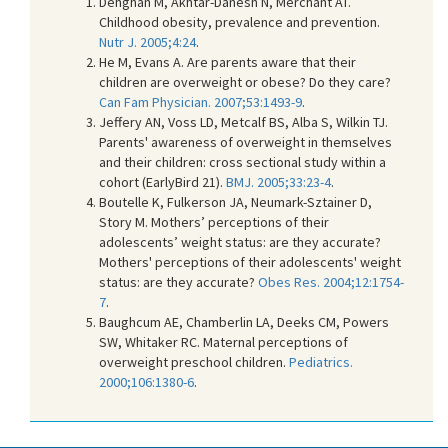
Dehghan M, Akhtar-Danesh N, Merchant AT.
Childhood obesity, prevalence and prevention.
Nutr J. 2005;4:24
.
He M, Evans A. Are parents aware that their
children are overweight or obese? Do they care?
Can Fam Physician. 2007;53:1493-9
.
Jeffery AN, Voss LD, Metcalf BS, Alba S, Wilkin TJ.
Parents' awareness of overweight in themselves
and their children: cross sectional study within a
cohort (EarlyBird 21).
BMJ. 2005;33:23-4
.
Boutelle K, Fulkerson JA, Neumark-Sztainer D,
Story M. Mothers’ perceptions of their
adolescents’ weight status: are they accurate?
Mothers' perceptions of their adolescents' weight
status: are they accurate?
Obes Res. 2004;12:1754-
7
.
Baughcum AE, Chamberlin LA, Deeks CM, Powers
SW, Whitaker RC. Maternal perceptions of
overweight preschool children.
Pediatrics.
2000;106:1380-6
.