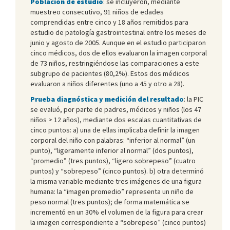
Población de estudio
: se incluyeron, mediante
muestreo consecutivo, 91 niños de edades
comprendidas entre cinco y 18 años remitidos para
estudio de patología gastrointestinal entre los meses de
junio y agosto de 2005. Aunque en el estudio participaron
cinco médicos, dos de ellos evaluaron la imagen corporal
de 73 niños, restringiéndose las comparaciones a este
subgrupo de pacientes (80,2%). Estos dos médicos
evaluaron a niños diferentes (uno a 45 y otro a 28).
Prueba diagnóstica y medición del resultado
: la PIC
se evaluó, por parte de padres, médicos y niños (los 47
niños > 12 años), mediante dos escalas cuantitativas de
cinco puntos: a) una de ellas implicaba definir la imagen
corporal del niño con palabras: “inferior al normal” (un
punto), “ligeramente inferior al normal” (dos puntos),
“promedio” (tres puntos), “ligero sobrepeso” (cuatro
puntos) y “sobrepeso” (cinco puntos). b) otra determinó
la misma variable mediante tres imágenes de una figura
humana: la “imagen promedio” representa un niño de
peso normal (tres puntos); de forma matemática se
incrementó en un 30% el volumen de la figura para crear
la imagen correspondiente a “sobrepeso” (cinco puntos)