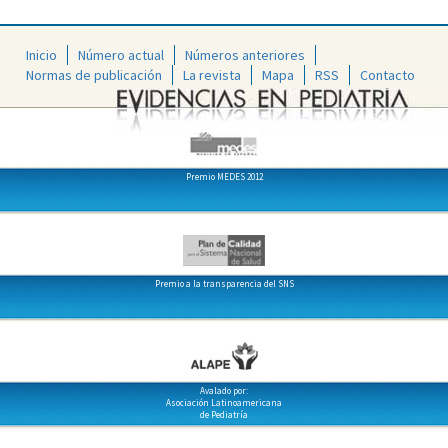
Inicio
Número actual
Números anteriores
Normas de publicación
La revista
Mapa
RSS
Contacto
Premio MEDES 2012
Premio a la transparencia del SNS
Avalado por:
Asociación Latinoamericana
de Pediatría