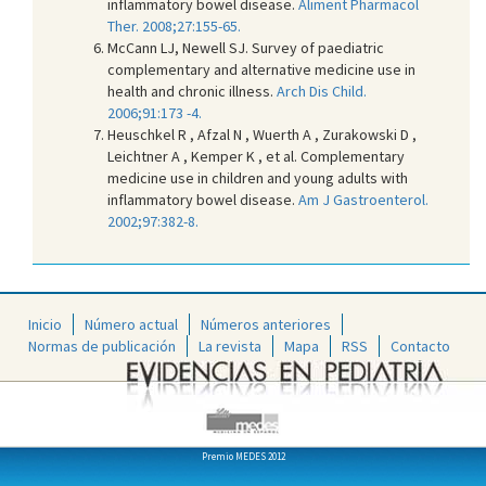
inflammatory bowel disease.
Aliment Pharmacol
Ther. 2008;27:155-65.
McCann LJ, Newell SJ. Survey of paediatric
complementary and alternative medicine use in
health and chronic illness.
Arch Dis Child.
2006;91:173 -4.
Heuschkel R , Afzal N , Wuerth A , Zurakowski D ,
Leichtner A , Kemper K , et al. Complementary
medicine use in children and young adults with
inflammatory bowel disease.
Am J Gastroenterol.
2002;97:382-8.
Inicio
Número actual
Números anteriores
Normas de publicación
La revista
Mapa
RSS
Contacto
Premio MEDES 2012