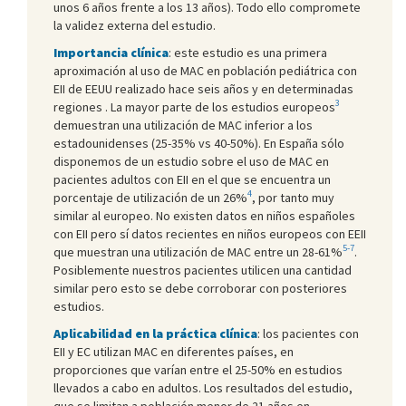
unos 6 años frente a los 13 años). Todo ello compromete
la validez externa del estudio.
Importancia clínica
: este estudio es una primera
aproximación al uso de MAC en población pediátrica con
EII de EEUU realizado hace seis años y en determinadas
3
regiones . La mayor parte de los estudios europeos
demuestran una utilización de MAC inferior a los
estadounidenses (25-35% vs 40-50%). En España sólo
disponemos de un estudio sobre el uso de MAC en
pacientes adultos con EII en el que se encuentra un
4
porcentaje de utilización de un 26%
, por tanto muy
similar al europeo. No existen datos en niños españoles
con EII pero sí datos recientes en niños europeos con EEII
5-7
que muestran una utilización de MAC entre un 28-61%
.
Posiblemente nuestros pacientes utilicen una cantidad
similar pero esto se debe corroborar con posteriores
estudios.
Aplicabilidad en la práctica clínica
: los pacientes con
EII y EC utilizan MAC en diferentes países, en
proporciones que varían entre el 25-50% en estudios
llevados a cabo en adultos. Los resultados del estudio,
que se limitan a población menor de 21 años en