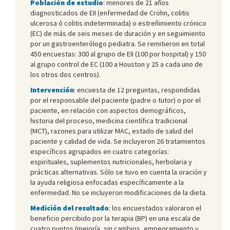
Población de estudio
: menores de 21 años
diagnosticados de EII (enfermedad de Cröhn, colitis
ulcerosa ó colitis indeterminada) o estreñimiento crónico
(EC) de más de seis meses de duración y en seguimiento
por un gastroenterólogo pediatra. Se remitieron en total
450 encuestas: 300 al grupo de EII (100 por hospital) y 150
al grupo control de EC (100 a Houston y 25 a cada uno de
los otros dos centros).
Intervención
: encuesta de 12 preguntas, respondidas
por el responsable del paciente (padre o tutor) o por el
paciente, en relación con aspectos demográficos,
historia del proceso, medicina científica tradicional
(MCT), razones para utilizar MAC, estado de salud del
paciente y calidad de vida. Se incluyeron 26 tratamientos
específicos agrupados en cuatro categorías:
espirituales, suplementos nutricionales, herbolaria y
prácticas alternativas. Sólo se tuvo en cuenta la oración y
la ayuda religiosa enfocadas específicamente a la
enfermedad. No se incluyeron modificaciones de la dieta.
Medición del resultado
: los encuestados valoraron el
beneficio percibido por la terapia (BP) en una escala de
cuatro puntos (mejoría, sin cambios, empeoramiento y