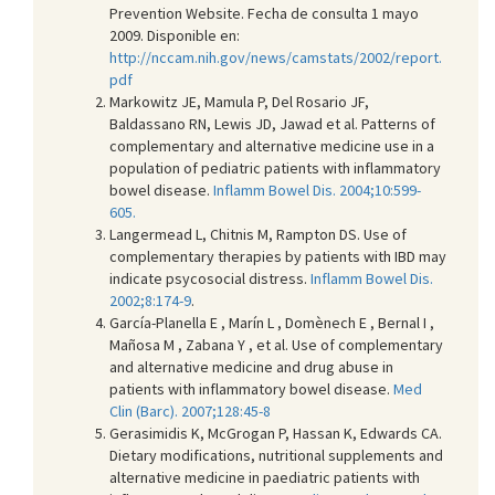
Prevention Website. Fecha de consulta 1 mayo
2009. Disponible en:
http://nccam.nih.gov/news/camstats/2002/report.
pdf
Markowitz JE, Mamula P, Del Rosario JF,
Baldassano RN, Lewis JD, Jawad et al. Patterns of
complementary and alternative medicine use in a
population of pediatric patients with inflammatory
bowel disease.
Inflamm Bowel Dis. 2004;10:599-
605.
Langermead L, Chitnis M, Rampton DS. Use of
complementary therapies by patients with IBD may
indicate psycosocial distress.
Inflamm Bowel Dis.
2002;8:174-9
.
García-Planella E , Marín L , Domènech E , Bernal I ,
Mañosa M , Zabana Y , et al. Use of complementary
and alternative medicine and drug abuse in
patients with inflammatory bowel disease.
Med
Clin (Barc). 2007;128:45-8
Gerasimidis K, McGrogan P, Hassan K, Edwards CA.
Dietary modifications, nutritional supplements and
alternative medicine in paediatric patients with