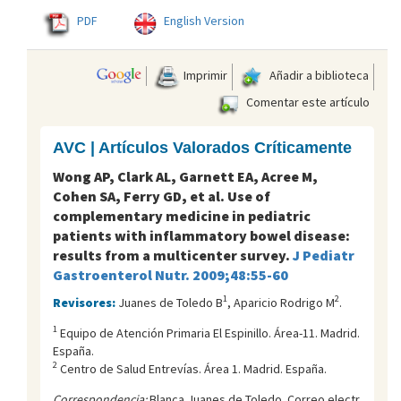
PDF
English Version
Imprimir
Añadir a biblioteca
Comentar este artículo
AVC | Artículos Valorados Críticamente
Wong AP, Clark AL, Garnett EA, Acree M,
Cohen SA, Ferry GD, et al. Use of
complementary medicine in pediatric
patients with inflammatory bowel disease:
results from a multicenter survey.
J Pediatr
Gastroenterol Nutr. 2009;48:55-60
1
2
Revisores:
Juanes de Toledo B
, Aparicio Rodrigo M
.
1
Equipo de Atención Primaria El Espinillo. Área-11. Madrid.
España.
2
Centro de Salud Entreví­as. Área 1. Madrid. España.
Correspondencia:
Blanca Juanes de Toledo. Correo electr