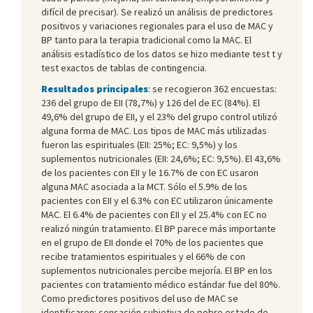
difícil de precisar). Se realizó un análisis de predictores
positivos y variaciones regionales para el uso de MAC y
BP tanto para la terapia tradicional como la MAC. El
análisis estadístico de los datos se hizo mediante test t y
test exactos de tablas de contingencia.
Resultados principales
: se recogieron 362 encuestas:
236 del grupo de EII (78,7%) y 126 del de EC (84%). El
49,6% del grupo de EII, y el 23% del grupo control utilizó
alguna forma de MAC. Los tipos de MAC más utilizadas
fueron las espirituales (EII: 25%; EC: 9,5%) y los
suplementos nutricionales (EII: 24,6%; EC: 9,5%). El 43,6%
de los pacientes con EII y le 16.7% de con EC usaron
alguna MAC asociada a la MCT. Sólo el 5.9% de los
pacientes con EII y el 6.3% con EC utilizaron únicamente
MAC. El 6.4% de pacientes con EII y el 25.4% con EC no
realizó ningún tratamiento. El BP parece más importante
en el grupo de EII donde el 70% de los pacientes que
recibe tratamientos espirituales y el 66% de con
suplementos nutricionales percibe mejoría. El BP en los
pacientes con tratamiento médico estándar fue del 80%.
Como predictores positivos del uso de MAC se
identificaron: sensación subjetiva de pobre estado de