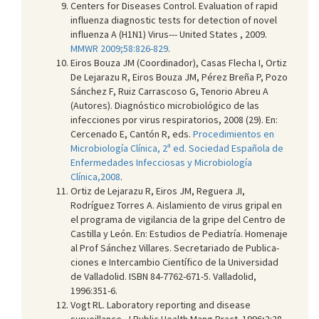
Centers for Diseases Control. Evaluation of rapid
influenza diagnostic tests for detection of novel
influenza A (H1N1) Virus--- United States , 2009.
MMWR 2009;58:826-829
.
Eiros Bouza JM (Coordinador), Casas Flecha I, Ortiz
De Lejarazu R, Eiros Bouza JM, Pérez Breña P, Pozo
Sánchez F, Ruiz Carrascoso G, Tenorio Abreu A
(Autores). Diagnóstico microbiológico de las
infecciones por virus respiratorios, 2008 (29). En:
Cercenado E, Cantón R, eds.
Procedimientos en
Microbiología Clínica, 2ª ed. Sociedad Española de
Enfermedades Infecciosas y Microbiología
Clínica,2008
.
Ortiz de Lejarazu R, Eiros JM, Reguera JI,
Rodríguez Torres A. Aislamiento de virus gripal en
el programa de vigilancia de la gripe del Centro de
Castilla y León. En: Estudios de Pediatría. Homenaje
al Prof Sánchez Villares. Secretariado de Publica­
ciones e Intercambio Científico de la Universidad
de Valladolid. ISBN 84-7762-671-5. Valladolid,
1996:351-6.
Vogt RL. Laboratory reporting and disease
surveillance. J Public Health Mang Pract. 1996;2:28-