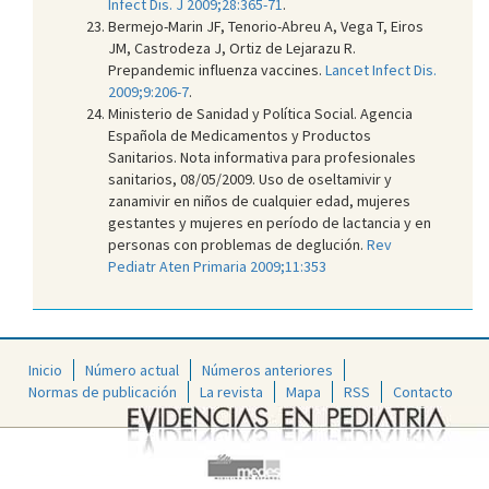
Infect Dis. J 2009;28:365-71
.
Bermejo-Marin JF, Tenorio-Abreu A, Vega T, Eiros
JM, Castrodeza J, Ortiz de Lejarazu R.
Prepandemic influenza vaccines.
Lancet Infect Dis.
2009;9:206-7
.
Ministerio de Sanidad y Política Social. Agencia
Española de Medicamentos y Productos
Sanitarios. Nota informativa para profesionales
sanitarios, 08/05/2009. Uso de oseltamivir y
zanamivir en niños de cualquier edad, mujeres
gestantes y mujeres en período de lactancia y en
personas con problemas de deglución.
Rev
Pediatr Aten Primaria 2009;11:353
Inicio
Número actual
Números anteriores
Normas de publicación
La revista
Mapa
RSS
Contacto