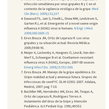
Infección simultánea por virus gripales B y C en el
contexto de la vigilancia virológica de la gripe.
Med
Clin (Barc). 2009;132;237
Dawood FS, Jain S, Finelli L, Shaw MW, Lindstrom S,
Garten RJ, et al. Emergente of a novel swine-origin
influenza A (H1N1) virus in humans.
N Engl J Med.
2009;360:2605-15
.
Eiros Bouza JM, Ortiz de Lejarazu R. Los virus
gripales y su situación actual. Revista Médica.
2005;59:88-91.
Meijer A, Lackenby A, Hungnes O, Lina B, Van-der-
Werf S, Schweiger B et al. Oseltamivir-resistant
influenza virus A (H1N1), Europe, 2007-08 season.
Emerg Infect Dis. 2009;15:552-560
.
Eiros Bouza JM. Manejo de la gripe epidémica. En:
Gripe realidad actual y amenaza futura. Grupos de
Infecciosas de semFYC. DL-M-32931-2007. Adalaia,
Madrid, 2007: pag 7-10.
Bachiller MR, Hernández AM, Eiros JM, Tinajas A,
Ortiz de Leja­razu R, Rodríguez Torres A.
Aislamiento del Virus de la Gripe y Atención
Pediátri­ca. Act Pediatr Esp. 1991;49:552.