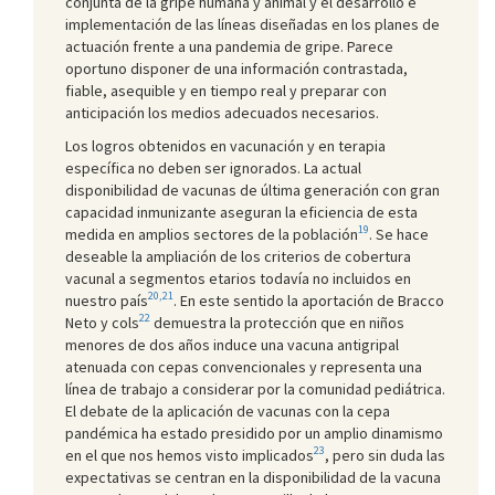
conjunta de la gripe humana y animal y el desarrollo e
implementación de las líneas diseñadas en los planes de
actuación frente a una pandemia de gripe. Parece
oportuno disponer de una información contrastada,
fiable, asequible y en tiempo real y preparar con
anticipación los medios adecuados necesarios.
Los logros obtenidos en vacunación y en terapia
específica no deben ser ignorados. La actual
disponibilidad de vacunas de última generación con gran
capacidad inmunizante aseguran la eficiencia de esta
19
medida en amplios sectores de la población
. Se hace
deseable la ampliación de los criterios de cobertura
vacunal a segmentos etarios todavía no incluidos en
20,21
nuestro país
. En este sentido la aportación de Bracco
22
Neto y cols
demuestra la protección que en niños
menores de dos años induce una vacuna antigripal
atenuada con cepas convencionales y representa una
línea de trabajo a considerar por la comunidad pediátrica.
El debate de la aplicación de vacunas con la cepa
pandémica ha estado presidido por un amplio dinamismo
23
en el que nos hemos visto implicados
, pero sin duda las
expectativas se centran en la disponibilidad de la vacuna