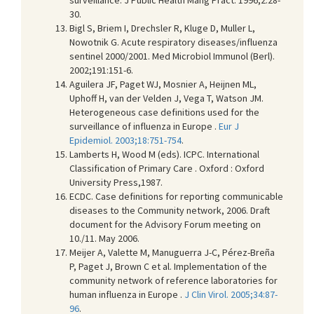
30.
Bigl S, Briem I, Drechsler R, Kluge D, Muller L,
Nowotnik G. Acute respiratory diseases/influenza
sentinel 2000/2001. Med Microbiol Immunol (Berl).
2002;191:151-6.
Aguilera JF, Paget WJ, Mosnier A, Heijnen ML,
Uphoff H, van der Velden J, Vega T, Watson JM.
Heterogeneous case definitions used for the
surveillance of influenza in Europe .
Eur J
Epidemiol. 2003;18:751-754
.
Lamberts H, Wood M (eds). ICPC. International
Classification of Primary Care . Oxford : Oxford
University Press,1987.
ECDC. Case definitions for reporting communicable
diseases to the Community network, 2006. Draft
document for the Advisory Forum meeting on
10./11. May 2006.
Meijer A, Valette M, Manuguerra J-C, Pérez-Breña
P, Paget J, Brown C et al. Implementation of the
community network of reference laboratories for
human influenza in Europe .
J Clin Virol. 2005;34:87-
96
.