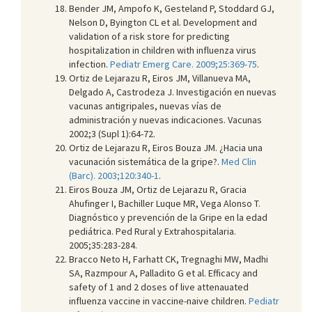
Bender JM, Ampofo K, Gesteland P, Stoddard GJ,
Nelson D, Byington CL et al. Development and
validation of a risk store for predicting
hospitalization in children with influenza virus
infection.
Pediatr Emerg Care. 2009;25:369-75
.
Ortiz de Lejarazu R, Eiros JM, Villanueva MA,
Delgado A, Castrodeza J. Investigación en nuevas
vacunas antigripales, nuevas vías de
administración y nuevas indicaciones. Vacunas
2002;3 (Supl 1):64-72.
Ortiz de Lejarazu R, Eiros Bouza JM. ¿Hacia una
vacunación sistemática de la gripe?.
Med Clin
(Barc). 2003;120:340-1
.
Eiros Bouza JM, Ortiz de Lejarazu R, Gracia
Ahufinger I, Bachiller Luque MR, Vega Alonso T.
Diagnóstico y prevención de la Gripe en la edad
pediátrica. Ped Rural y Extrahospitalaria.
2005;35:283-284.
Bracco Neto H, Farhatt CK, Tregnaghi MW, Madhi
SA, Razmpour A, Palladito G et al. Efficacy and
safety of 1 and 2 doses of live attenauated
influenza vaccine in vaccine-naive children.
Pediatr