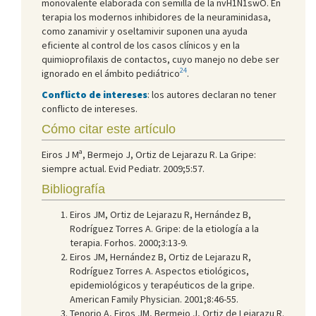
monovalente elaborada con semilla de la nvH1N1swO. En
terapia los modernos inhibidores de la neuraminidasa,
como zanamivir y oseltamivir suponen una ayuda
eficiente al control de los casos clínicos y en la
quimioprofilaxis de contactos, cuyo manejo no debe ser
24
ignorado en el ámbito pediátrico
.
Conflicto de intereses
: los autores declaran no tener
conflicto de intereses.
Cómo citar este artículo
Eiros J Mª, Bermejo J, Ortiz de Lejarazu R. La Gripe:
siempre actual. Evid Pediatr. 2009;5:57.
Bibliografía
Eiros JM, Ortiz de Lejarazu R, Hernández B,
Rodríguez Torres A. Gripe: de la etiología a la
terapia. Forhos. 2000;3:13-9.
Eiros JM, Hernández B, Ortiz de Lejarazu R,
Rodríguez Torres A. Aspectos etiológicos,
epidemiológicos y terapéuticos de la gripe.
American Family Physician. 2001;8:46-55.
Tenorio A, Eiros JM, Bermejo J, Ortiz de Lejarazu R.