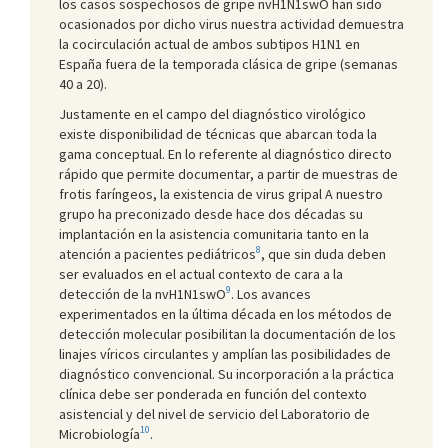
los casos sospechosos de gripe nvH1N1swO han sido
ocasionados por dicho virus nuestra actividad demuestra
la cocirculación actual de ambos subtipos H1N1 en
España fuera de la temporada clásica de gripe (semanas
40 a 20).
Justamente en el campo del diagnóstico virológico
existe disponibilidad de técnicas que abarcan toda la
gama conceptual. En lo referente al diagnóstico directo
rápido que permite documentar, a partir de muestras de
frotis faríngeos, la existencia de virus gripal A nuestro
grupo ha preconizado desde hace dos décadas su
implantación en la asistencia comunitaria tanto en la
8
atención a pacientes pediátricos
, que sin duda deben
ser evaluados en el actual contexto de cara a la
9
detección de la nvH1N1swO
. Los avances
experimentados en la última década en los métodos de
detección molecular posibilitan la documentación de los
linajes víricos circulantes y amplían las posibilidades de
diagnóstico convencional. Su incorporación a la práctica
clínica debe ser ponderada en función del contexto
asistencial y del nivel de servicio del Laboratorio de
10
Microbiología
.