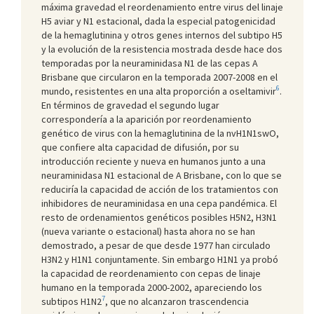
máxima gravedad el reordenamiento entre virus del linaje
H5 aviar y N1 estacional, dada la especial patogenicidad
de la hemaglutinina y otros genes internos del subtipo H5
y la evolución de la resistencia mostrada desde hace dos
temporadas por la neuraminidasa N1 de las cepas A
Brisbane que circularon en la temporada 2007-2008 en el
6
mundo, resistentes en una alta proporción a oseltamivir
.
En términos de gravedad el segundo lugar
correspondería a la aparición por reordenamiento
genético de virus con la hemaglutinina de la nvH1N1swO,
que confiere alta capacidad de difusión, por su
introducción reciente y nueva en humanos junto a una
neuraminidasa N1 estacional de A Brisbane, con lo que se
reduciría la capacidad de acción de los tratamientos con
inhibidores de neuraminidasa en una cepa pandémica. El
resto de ordenamientos genéticos posibles H5N2, H3N1
(nueva variante o estacional) hasta ahora no se han
demostrado, a pesar de que desde 1977 han circulado
H3N2 y H1N1 conjuntamente. Sin embargo H1N1 ya probó
la capacidad de reordenamiento con cepas de linaje
humano en la temporada 2000-2002, apareciendo los
7
subtipos H1N2
, que no alcanzaron trascendencia