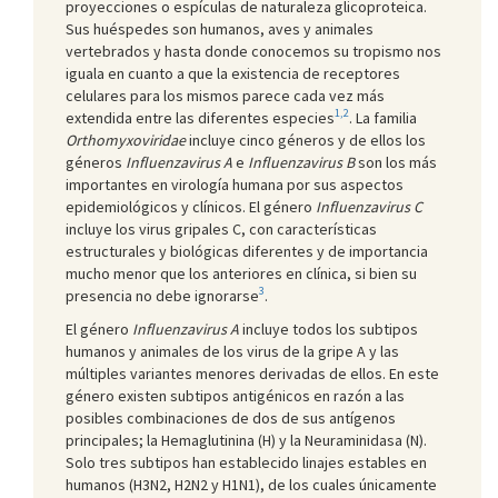
proyecciones o espículas de naturaleza glicoproteica.
Sus huéspedes son humanos, aves y animales
vertebrados y hasta donde conocemos su tropismo nos
iguala en cuanto a que la existencia de receptores
celulares para los mismos parece cada vez más
1,2
extendida entre las diferentes especies
. La familia
Orthomyxoviridae
incluye cinco géneros y de ellos los
géneros
Influenzavirus A
e
Influenzavirus B
son los más
importantes en virología humana por sus aspectos
epidemiológicos y clínicos. El género
Influenzavirus C
incluye los virus gripales C, con características
estructurales y biológicas diferentes y de importancia
mucho menor que los anteriores en clínica, si bien su
3
presencia no debe ignorarse
.
El género
Influenzavirus A
incluye todos los subtipos
humanos y animales de los virus de la gripe A y las
múltiples variantes menores derivadas de ellos. En este
género existen subtipos antigénicos en razón a las
posibles combinaciones de dos de sus antígenos
principales; la Hemaglutinina (H) y la Neuraminidasa (N).
Solo tres subtipos han establecido linajes estables en
humanos (H3N2, H2N2 y H1N1), de los cuales únicamente