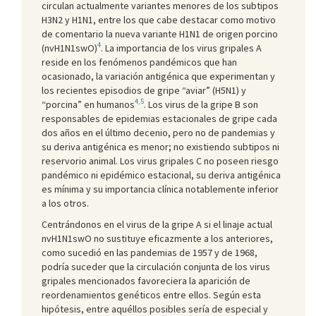
circulan actualmente variantes menores de los subtipos
H3N2 y H1N1, entre los que cabe destacar como motivo
de comentario la nueva variante H1N1 de origen porcino
4
(nvH1N1swO)
. La importancia de los virus gripales A
reside en los fenómenos pandémicos que han
ocasionado, la variación antigénica que experimentan y
los recientes episodios de gripe “aviar” (H5N1) y
4,5
“porcina” en humanos
. Los virus de la gripe B son
responsables de epidemias estacionales de gripe cada
dos años en el último decenio, pero no de pandemias y
su deriva antigénica es menor; no existiendo subtipos ni
reservorio animal. Los virus gripales C no poseen riesgo
pandémico ni epidémico estacional, su deriva antigénica
es mínima y su importancia clínica notablemente inferior
a los otros.
Centrándonos en el virus de la gripe A si el linaje actual
nvH1N1swO no sustituye eficazmente a los anteriores,
como sucedió en las pandemias de 1957 y de 1968,
podría suceder que la circulación conjunta de los virus
gripales mencionados favoreciera la aparición de
reordenamientos genéticos entre ellos. Según esta
hipótesis, entre aquéllos posibles sería de especial y