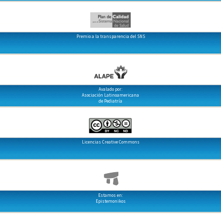
Premio a la transparencia del SNS
Avalado por:
Asociación Latinoamericana
de Pediatría
Licencias Creative Commons
Estamos en:
Epistemonikos