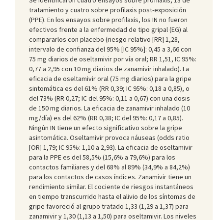
tratamiento y cuatro sobre profilaxis post-exposición
(PPE). En los ensayos sobre profilaxis, los IN no fueron
efectivos frente a la enfermedad de tipo gripal (EG) al
compararlos con placebo (riesgo relativo [RR] 1,28,
intervalo de confianza del 95% [IC 95%]: 0,45 a 3,66 con
75 mg diarios de oseltamivir por vía oral; RR 1,51, IC 95%:
0,77 a 2,95 con 10 mg diarios de zanamivir inhalado). La
eficacia de oseltamivir oral (75 mg diarios) para la gripe
sintomática es del 61% (RR 0,39; IC 95%: 0,18 a 0,85), o
del 73% (RR 0,27; IC del 95%: 0,11 a 0,67) con una dosis
de 150 mg diarios. La eficacia de zanamivir inhalado (10
mg/día) es del 62% (RR 0,38; IC del 95%: 0,17 a 0,85).
Ningún IN tiene un efecto significativo sobre la gripe
asintomática. Oseltamivir provoca náuseas (odds ratio
[OR] 1,79; IC 95%: 1,10 a 2,93). La eficacia de oseltamivir
para la PPE es del 58,5% (15,6% a 79,6%) para los
contactos familiares y del 68% al 89% (34,9% a 84,2%)
para los contactos de casos índices. Zanamivir tiene un
rendimiento similar. El cociente de riesgos instantáneos
en tiempo transcurrido hasta el alivio de los síntomas de
gripe favoreció al grupo tratado 1,33 (1,29 a 1,37) para
zanamivir y 1,30 (1,13 a 1,50) para oseltamivir. Los niveles