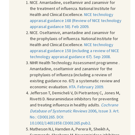
NICE. Amantadine, oseltamivir and zanamivir for
the treatment of influenza. National Institute for
Health and Clinical Excellence.
NICE technology
appraisal guidance 168 (Review of NICE technology
appraisal guidance 58). Feb 2009
.
NICE. Oseltamivir, amantadine and zanamivir for
the prophylaxis of influenza. National Institute for
Health and Clinical Excellence.
NICE technology
appraisal guidance 158 (including a review of NICE
technology appraisal guidance 67). Sep 2008
.
NIHR Health Technology Assessment programme .
Amantadine, oseltamivir and zanamivir for the
prophylaxis of influenza (including a review of
existing guidance no. 67): a systematic review and
economic evaluation.
HTA. February 2009.
Jefferson T, Demicheli V, Di Pietrantonj C, Jones M,
Rivetti D. Neuraminidase inhibitors for preventing
and treating influenza in healthy adults.
Cochrane
Database of Systematic Reviews
2006, Issue 3. Art.
No.: CD001265. DOI:
10.1002/14651858.CD001265.pub2
.
Matheson NJ, Harnden A, Perera R, Sheikh A,
Symmonds-Abrahams M. Neuraminidase inhibitors