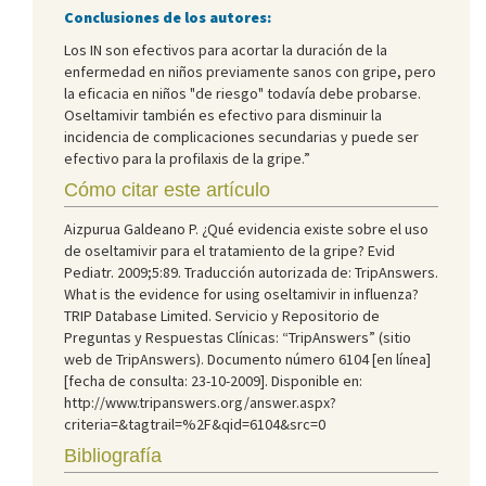
Conclusiones de los autores:
Los IN son efectivos para acortar la duración de la
enfermedad en niños previamente sanos con gripe, pero
la eficacia en niños "de riesgo" todavía debe probarse.
Oseltamivir también es efectivo para disminuir la
incidencia de complicaciones secundarias y puede ser
efectivo para la profilaxis de la gripe.”
Cómo citar este artículo
Aizpurua Galdeano P. ¿Qué evidencia existe sobre el uso
de oseltamivir para el tratamiento de la gripe? Evid
Pediatr. 2009;5:89. Traducción autorizada de: TripAnswers.
What is the evidence for using oseltamivir in influenza?
TRIP Database Limited. Servicio y Repositorio de
Preguntas y Respuestas Clínicas: “TripAnswers” (sitio
web de TripAnswers). Documento número 6104 [en línea]
[fecha de consulta: 23-10-2009]. Disponible en:
http://www.tripanswers.org/answer.aspx?
criteria=&tagtrail=%2F&qid=6104&src=0
Bibliografía