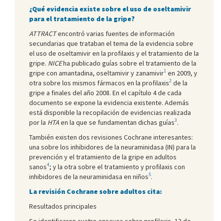
¿Qué evidencia existe sobre el uso de oseltamivir
para el tratamiento de la gripe?
ATTRACT
encontró varias fuentes de información
secundarias que trataban el tema de la evidencia sobre
el uso de oseltamivir en la profilaxis y el tratamiento de la
gripe.
NICE
ha publicado guías sobre el tratamiento de la
1
gripe con amantadina, oseltamivir y zanamivir
en 2009, y
2
otra sobre los mismos fármacos en la profilaxis
de la
gripe a finales del año 2008. En el capítulo 4 de cada
documento se expone la evidencia existente. Además
está disponible la recopilación de evidencias realizada
3
por la
HTA
en la que se fundamentan dichas guías
.
También existen dos revisiones Cochrane interesantes:
una sobre los inhibidores de la neuraminidasa (IN) para la
prevención y el tratamiento de la gripe en adultos
4
sanos
; y la otra sobre el tratamiento y profilaxis con
5
inhibidores de la neuraminidasa en niños
.
La revisión Cochrane sobre adultos cita:
Resultados principales
Se identificaron cuatro ensayos sobre profilaxis, 13 de