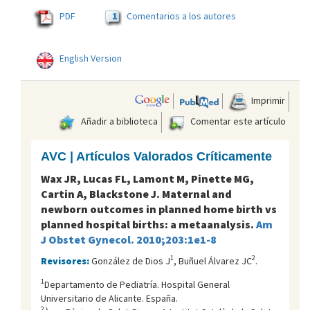
1
PDF
Comentarios a los autores
English Version
Imprimir
Añadir a biblioteca
Comentar este artículo
AVC | Artículos Valorados Críticamente
Wax JR, Lucas FL, Lamont M, Pinette MG,
Cartin A, Blackstone J. Maternal and
newborn outcomes in planned home birth vs
planned hospital births: a metaanalysis.
Am
J Obstet Gynecol. 2010;203:1e1-8
1
2
Revisores:
González de Dios J
, Buñuel Álvarez JC
.
1
Departamento de Pediatría. Hospital General
Universitario de Alicante. España.
2