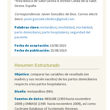
Àrea Bàsica de Salut Girona-4. Institut Català de la Salut.
Girona. España.
Correspondencia:
Javier González de Dios. Correo electr
ónico:
javier.gonzalezdedios@gmail.com
Palabras clave:
metanálisis
;
morbilidad
;
mortalidad
;
parto domiciliario
;
parto hospitalario
;
seguridad del
paciente
Fecha de aceptación:
10/08/2010
Fecha de publicación:
25/08/2010
Resumen Estructurado
Objetivo
: comparar las variables de resultado (en
madres y sus recién nacidos) de los partos domiciliarios
respecto a los partos hospitalarios.
Diseño
: metaanálisis (MA).
Fuentes de datos
: MEDLINE (1950 hasta noviembre
2009) y EMBASE (1945 hasta noviembre 2009), así como
Cochrane Database of Systematic Reviews.