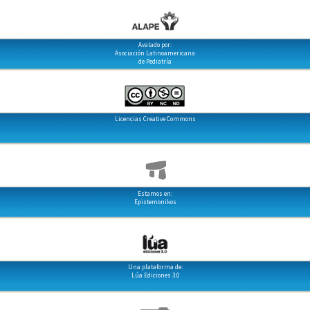
Avalado por:
Asociación Latinoamericana
de Pediatría
Licencias Creative Commons
Estamos en:
Epistemonikos
Una plataforma de:
Lúa Ediciones 3.0