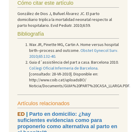
Cómo citar este artículo
González de Dios J, Buñuel Álvarez JC. El parto
domiciliario triplica la mortalidad neonatal respecto al
parto hospitalario. Evid Pediatr. 2010;6:59.
Bibliografía
Wax JR, Pinette MG, Cartin A. Home versus hospital
birth--process and outcome.
Obstet Gynecol Surv.
2010;65:132-40
.
Guia d´assistència del part a casa. Barcelona 2010.
Col.legi Oficial Infermeria de Barcelona
.
[consultado: 28-VII-2010]. Disponible en:
http://www.coib.cat/uploadsBO/
Noticia/Documents/GUIA%20PART%20CASA_LLARGA.PDF.
Artículos relacionados
ED
|
Parto en domicilio: ¿hay
suficientes evidencias como para
proponerlo como alternativa al parto en