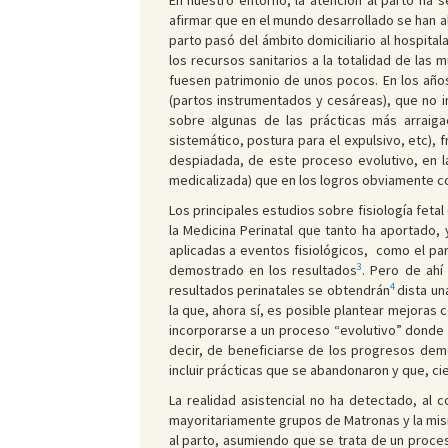
En nuestro entorno, la atención al parto ha 
afirmar que en el mundo desarrollado se han al
parto pasó del ámbito domiciliario al hospitala
los recursos sanitarios a la totalidad de las 
fuesen patrimonio de unos pocos. En los años
(partos instrumentados y cesáreas), que no in
sobre algunas de las prácticas más arraiga
sistemático, postura para el expulsivo, etc), 
despiadada, de este proceso evolutivo, en l
medicalizada) que en los logros obviamente c
Los principales estudios sobre fisiología feta
la Medicina Perinatal que tanto ha aportado,
aplicadas a eventos fisiológicos, como el p
3
demostrado en los resultados
. Pero de ahí
4
resultados perinatales se obtendrán
dista un
la que, ahora sí, es posible plantear mejoras c
incorporarse a un proceso “evolutivo” donde 
decir, de beneficiarse de los progresos de
incluir prácticas que se abandonaron y que, cie
La realidad asistencial no ha detectado, al 
mayoritariamente grupos de Matronas y la mism
al parto, asumiendo que se trata de un proceso