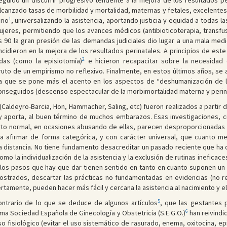
seguido un discurrir progresivo tendente a la mejora de los resultados
canzado tasas de morbilidad y mortalidad, maternas y fetales, excelentes. E
1
rio
, universalizando la asistencia, aportando justicia y equidad a todas l
mujeres, permitiendo que los avances médicos (antibioticoterapia, transfusi
 90 la gran presión de las demandas judiciales dio lugar a una mala medi
cidieron en la mejora de los resultados perinatales. A principios de este 
2
das (como la episiotomía)
e hicieron recapacitar sobre la necesidad 
fruto de un empirismo no reflexivo. Finalmente, en estos últimos años, se 
a que se pone más el acento en los aspectos de “deshumanización de la 
onseguidos (descenso espectacular de la morbimortalidad materna y perina
l (Caldeyro-Barcia, Hon, Hammacher, Saling, etc) fueron realizados a partir
 y aporta, al buen término de muchos embarazos. Esas investigaciones, 
arto normal, en ocasiones abusando de ellas, parecen desproporcionadas
 a afirmar de forma categórica, y con carácter universal, que cuanto m
a distancia. No tiene fundamento desacreditar un pasado reciente que ha d
omo la individualización de la asistencia y la exclusión de rutinas ineficac
los pasos que hay que dar tienen sentido en tanto en cuanto suponen un i
mostrados, descartar las prácticas no fundamentadas en evidencias (no
rtamente, pueden hacer más fácil y cercana la asistencia al nacimiento y el i
5
contrario de lo que se deduce de algunos artículos
, que las gestantes p
6
a Sociedad Española de Ginecología y Obstetricia (S.E.G.O.)
han reivindi
 fisiológico (evitar el uso sistemático de rasurado, enema, oxitocina, epis