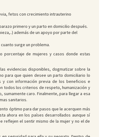
via, fetos con crecimiento intrauterino
arazo primero y un parto en domicilio después.
pieza,..) además de un apoyo por parte del
n cuanto surge un problema.
lto porcentaje de mujeres y casos donde estas
 las evidencias disponibles, dogmatizar sobre la
o para que quien desee un parto domiciliario lo
s y con información previa de los beneficios e
con todos los criterios de respeto, humanización y
o, sumamente caro. Finalmente, para llegar a esa
mas sanitarios.
momento óptimo para dar pasos que le acerquen más
sta ahora en los países desarrollados aunque sí
reflejen el sentir mismo de la mujer y no el de
 en seguridad para ella y su neonato. Dentro de