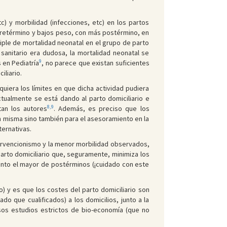
) y morbilidad (infecciones, etc) en los partos
 pretérmino y bajos peso, con más postérmino, en
riple de mortalidad neonatal en el grupo de parto
l sanitario era dudosa, la mortalidad neonatal se
9
 en Pediatría
, no parece que existan suficientes
iliario.
uiera los límites en que dicha actividad pudiera
tualmente se está dando al parto domiciliario e
8,9
tan los autores
. Además, es preciso que los
n misma sino también para el asesoramiento en la
ternativas.
ervencionismo y la menor morbilidad observados,
arto domiciliario que, seguramente, minimiza los
unto el mayor de postérminos (¡cuidado con este
y es que los costes del parto domiciliario son
 que cualificados) a los domicilios, junto a la
sos estudios estrictos de bio-economía (que no