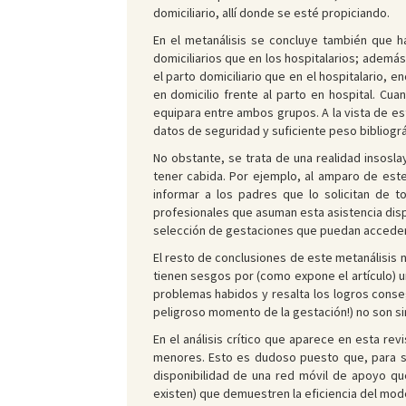
domiciliario, allí donde se esté propiciando.
En el metanálisis se concluye también que ha
domiciliarios que en los hospitalarios; adem
el parto domiciliario que en el hospitalario, 
en domicilio frente al parto en hospital. Cua
equipara entre ambos grupos. A la vista de es
datos de seguridad y suficiente peso bibliográ
No obstante, se trata de una realidad insosla
tener cabida. Por ejemplo, al amparo de este
informar a los padres que lo solicitan de 
profesionales que asuman esta asistencia disp
selección de gestaciones que puedan acceder a
El resto de conclusiones de este metanálisis
tienen sesgos por (como expone el artículo) u
problemas habidos y resalta los logros conse
peligroso momento de la gestación!) no son sino 
En el análisis crítico que aparece en esta revi
menores. Esto es dudoso puesto que, para ser
disponibilidad de una red móvil de apoyo qu
existen) que demuestren la eficiencia del mod