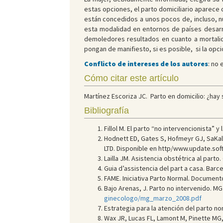
estas opciones, el parto domiciliario aparece
están concedidos a unos pocos de, incluso, n
esta modalidad en entornos de países desarro
demoledores resultados en cuanto a mortali
pongan de manifiesto, si es posible, si la opc
Conflicto de intereses de los autores
: no 
Cómo citar este artículo
Martínez Escoriza JC. Parto en domicilio: ¿hay 
Bibliografía
Fillol M. El parto “no intervencionista” y
Hodnett ED, Gates S, Hofmeyr GJ, SaKala
LTD. Disponible en http/www.update.so
Lailla JM. Asistencia obstétrica al parto.
Guia d’assistencia del part a casa. Barc
FAME. Iniciativa Parto Normal. Documen
Bajo Arenas, J. Parto no intervenido. MG 
ginecologo/mg_marzo_2008.pdf
Estrategia para la atención del parto no
Wax JR, Lucas FL, Lamont M, Pinette MG,