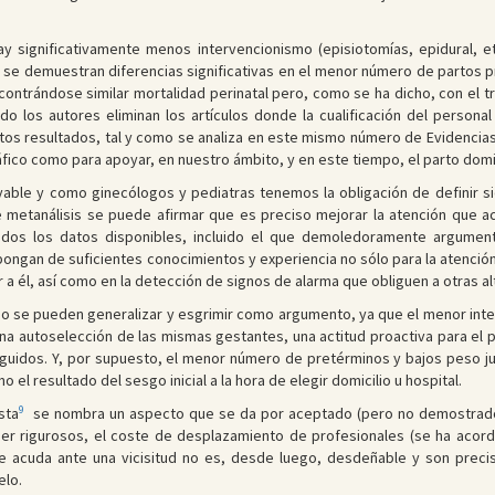
y significativamente menos intervencionismo (episiotomías, epidural, etc
ás se demuestran diferencias significativas en el menor número de partos
encontrándose similar mortalidad perinatal pero, como se ha dicho, con el t
ndo los autores eliminan los artículos donde la cualificación del persona
tos resultados, tal y como se analiza en este mismo número de Evidencias
fico como para apoyar, en nuestro ámbito, y en este tiempo, el parto domic
yable y como ginecólogos y pediatras tenemos la obligación de definir siq
 metanálisis se puede afirmar que es preciso mejorar la atención que ac
todos los datos disponibles, incluido el que demoledoramente argumen
ongan de suficientes conocimientos y experiencia no sólo para la atenció
 él, así como en la detección de signos de alarma que obliguen a otras al
 no se pueden generalizar y esgrimir como argumento, ya que el menor int
na autoselección de las mismas gestantes, una actitud proactiva para el p
guidos. Y, por supuesto, el menor número de pretérminos y bajos peso j
el resultado del sesgo inicial a la hora de elegir domicilio u hospital.
9
sta
se nombra un aspecto que se da por aceptado (pero no demostrado) 
 rigurosos, el coste de desplazamiento de profesionales (se ha acordado
e acuda ante una vicisitud no es, desde luego, desdeñable y son preci
elo.