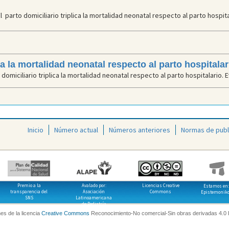
 parto domiciliario triplica la mortalidad neonatal respecto al parto hospita
ica la mortalidad neonatal respecto al parto hospitalar
domiciliario triplica la mortalidad neonatal respecto al parto hospitalario. E
Inicio
Número actual
Números anteriores
Normas de publ
Premio a la
Avalado por:
Licencias Creative
Estamos en:
transparencia del
Asociación
Commons
Epistemonik
SNS
Latinoamericana
de Pediatría
es de la licencia
Creative Commons
Reconocimiento-No comercial-Sin obras derivadas 4.0