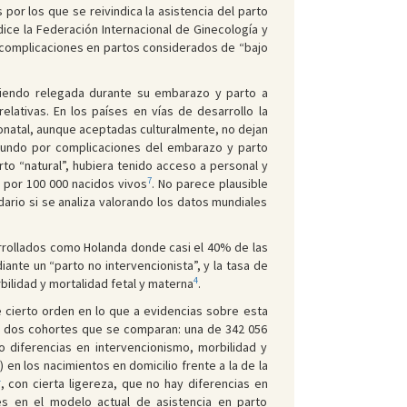
por los que se reivindica la asistencia del parto
ce la Federación Internacional de Ginecología y
e complicaciones en partos considerados de “bajo
 siendo relegada durante su embarazo y parto a
lativas. En los países en vías de desarrollo la
neonatal, aunque aceptadas culturalmente, no dejan
mundo por complicaciones del embarazo y parto
rto “natural”, hubiera tenido acceso a personal y
7
 por 100 000 nacidos vivos
. No parece plausible
rio si se analiza valorando los datos mundiales
arrollados como Holanda donde casi el 40% de las
ante un “parto no intervencionista”, y la tasa de
4
rbilidad y mortalidad fetal y materna
.
 cierto orden en lo que a evidencias sobre esta
do dos cohortes que se comparan: una de 342 056
o diferencias en intervencionismo, morbilidad y
 en los nacimientos en domicilio frente a la de la
4
, con cierta ligereza, que no hay diferencias en
les en el modelo actual de asistencia en parto