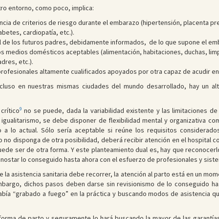
tro entorno, como poco, implica:
ia de criterios de riesgo durante el embarazo (hipertensión, placenta pre
etes, cardiopatía, etc.).
l de los futuros padres, debidamente informados, de lo que supone el emb
nos medios domésticos aceptables (alimentación, habitaciones, duchas, lim
dres, etc.).
 profesionales altamente cualificados apoyados por otra capaz de acudir e
ncluso en nuestras mismas ciudades del mundo desarrollado, hay un a
9
crítico
no se puede, dada la variabilidad existente y las limitaciones de
gualitarismo, se debe disponer de flexibilidad mental y organizativa com
a lo actual. Sólo sería aceptable si reúne los requisitos considerado
a o no disponga de otra posibilidad, deberá recibir atención en el hospital 
uede ser de otra forma. Y este planteamiento dual es, hay que reconocerl
denostar lo conseguido hasta ahora con el esfuerzo de profesionales y siste
que la asistencia sanitaria debe recorrer, la atención al parto está en un 
embargo, dichos pasos deben darse sin revisionismo de lo conseguido ha
ía “grabado a fuego” en la práctica y buscando modos de asistencia que 
forma de parto y seguramente lo hará buscando la mayor de las garantías