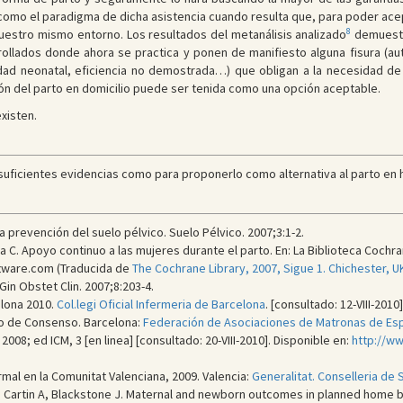
 como el paradigma de dicha asistencia cuando resulta que, para poder ace
8
uestro mismo entorno. Los resultados del metanálisis analizado
demuestr
llados donde ahora se practica y ponen de manifiesto alguna fisura (auto
dad neonatal, eficiencia no demostrada…) que obligan a la necesidad d
ión del parto en domicilio puede ser tenida como una opción aceptable.
existen.
suficientes evidencias como para proponerlo como alternativa al parto en ho
 la prevención del suelo pélvico. Suelo Pélvico. 2007;3:1-2.
 C. Apoyo continuo a las mujeres durante el parto. En: La Biblioteca Cochr
ftware.com (Traducida de
The Cochrane Library, 2007, Sigue 1. Chichester, U
 Gin Obstet Clin. 2007;8:203-4.
elona 2010.
Col.legi Oficial Infermeria de Barcelona
. [consultado: 12-VIII-2010]
to de Consenso. Barcelona:
Federación de Asociaciones de Matronas de Es
2008; ed ICM, 3 [en linea] [consultado: 20-VIII-2010]. Disponible en:
http://w
rmal en la Comunitat Valenciana, 2009. Valencia:
Generalitat. Conselleria de 
 Cartin A, Blackstone J. Maternal and newborn outcomes in planned home bir