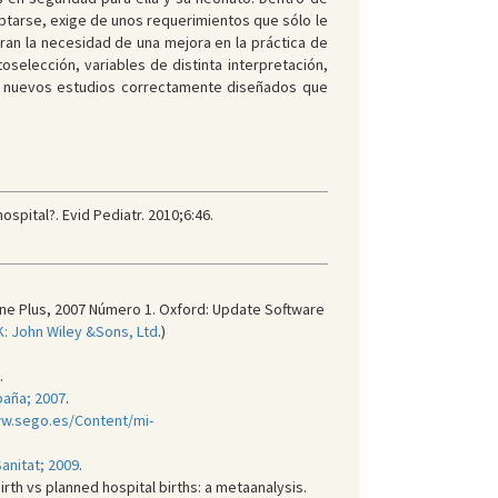
ptarse, exige de unos requerimientos que sólo le
an la necesidad de una mejora en la práctica de
selección, variables de distinta interpretación,
e nuevos estudios correctamente diseñados que
spital?. Evid Pediatr. 2010;6:46.
ane Plus, 2007 Número 1. Oxford: Update Software
K: John Wiley &Sons, Ltd
.)
.
paña; 2007
.
ww.sego.es/Content/mi-
Sanitat; 2009
.
th vs planned hospital births: a metaanalysis.