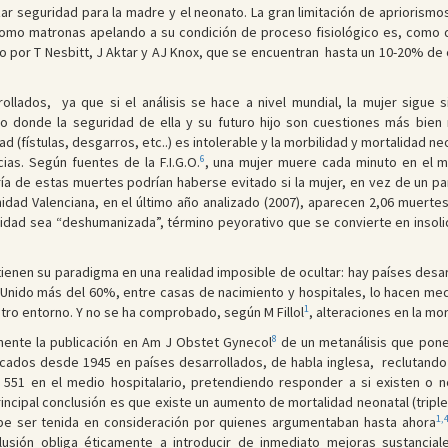
 seguridad para la madre y el neonato. La gran limitación de apriorismos 
omo matronas apelando a su condición de proceso fisiológico es, como di
do por T Nesbitt, J Aktar y AJ Knox, que se encuentran hasta un 10-20% d
ollados, ya que si el análisis se hace a nivel mundial, la mujer sigue
o donde la seguridad de ella y su futuro hijo son cuestiones más bien re
d (fístulas, desgarros, etc..) es intolerable y la morbilidad y mortalidad 
6
ias. Según fuentes de la F.I.G.O.
, una mujer muere cada minuto en el 
oría de estas muertes podrían haberse evitado si la mujer, en vez de un pa
ad Valenciana, en el último año analizado (2007), aparecen 2,06 muertes
dad sea “deshumanizada”, término peyorativo que se convierte en insolida
 tienen su paradigma en una realidad imposible de ocultar: hay países des
o Unido más del 60%, entre casas de nacimiento y hospitales, lo hacen medi
1
tro entorno. Y no se ha comprobado, según M Fillol
, alteraciones en la mo
8
inente la publicación en Am J Obstet Gynecol
de un metanálisis que pone
licados desde 1945 en países desarrollados, de habla inglesa, reclutan
 551 en el medio hospitalario, pretendiendo responder a si existen o n
incipal conclusión es que existe un aumento de mortalidad neonatal (triple)
1,
ebe ser tenida en consideración por quienes argumentaban hasta ahora
clusión obliga éticamente a introducir de inmediato mejoras sustancia