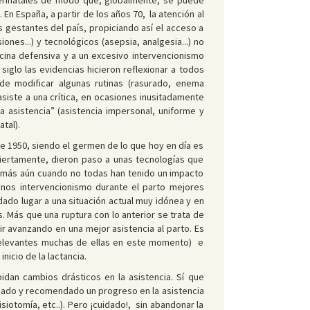
 perinatales de modo que, globalmente, se puede
n España, a partir de los años 70, la atención al
as gestantes del país, propiciando así el acceso a
ones...) y tecnológicos (asepsia, analgesia...) no
cina defensiva y a un excesivo intervencionismo
siglo las evidencias hicieron reflexionar a todos
de modificar algunas rutinas (rasurado, enema
asiste a una crítica, en ocasiones inusitadamente
asistencia” (asistencia impersonal, uniforme y
tal).
 de 1950, siendo el germen de lo que hoy en día es
ciertamente, dieron paso a unas tecnologías que
 más aún cuando no todas han tenido un impacto
enos intervencionismo durante el parto mejores
ado lugar a una situación actual muy idónea y en
es. Más que una ruptura con lo anterior se trata de
r avanzando en una mejor asistencia al parto. Es
 relevantes muchas de ellas en este momento) e
nicio de la lactancia.
idan cambios drásticos en la asistencia. Sí que
cado y recomendado un progreso en la asistencia
iotomía, etc..). Pero ¡cuidado!, sin abandonar la