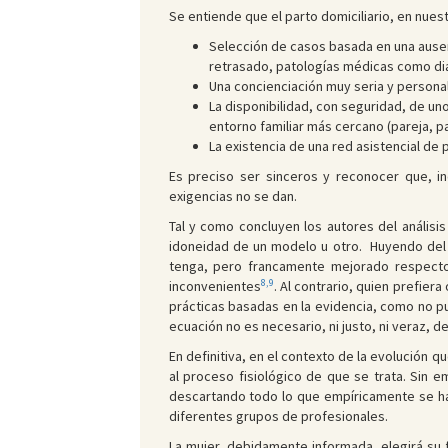
Se entiende que el parto domiciliario, en nues
Selección de casos basada en una ausenc
retrasado, patologías médicas como diab
Una concienciación muy seria y persona
La disponibilidad, con seguridad, de u
entorno familiar más cercano (pareja, pa
La existencia de una red asistencial de
Es preciso ser sinceros y reconocer que, i
exigencias no se dan.
Tal y como concluyen los autores del análisis 
idoneidad de un modelo u otro. Huyendo del i
tenga, pero francamente mejorado respecto 
8,9
inconvenientes
. Al contrario, quien prefier
prácticas basadas en la evidencia, como no p
ecuación no es necesario, ni justo, ni veraz, 
En definitiva, en el contexto de la evolución 
al proceso fisiológico de que se trata. Sin 
descartando todo lo que empíricamente se hab
diferentes grupos de profesionales.
La mujer, debidamente informada, elegirá su 