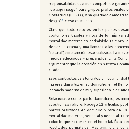
responsabilidad que nos compete de garantizar
“de bajo riesgo” para grupos profesionales c
Obstetricia (F.I.G.O.), y ha quedado demostra
3
riesgo”
. Y eso es mucho.
Claro que todo esto es en los países desarr
costumbres tribales y ritos de lo más variad
mortalidad materna es inadmisible. La morbilida
de ser un drama y una llamada a las concienc
“natural”, sin atención especializada. La may
medios adecuados y preparados. En la Comunid
argumentar que la atención en nuestra Comuni
citados.
Esos contrastes asistenciales a nivel mundial
mujeres dan a luz en su domicilio; en el Rein
lactancia materna es muy superior a la de nues
Relacionado con el parto domiciliario, es inm
cuestión se refiere. Recoge 12 artículos pub
partos realizados en domicilio y otra de 207
mortalidad materna, perinatal y neonatal. La pr
cohorte que nacieron en el hospital. Ésta d
resultados perinatales. Más aún, dicha con