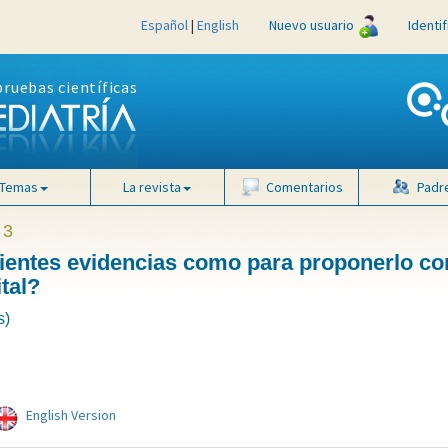
Español
|
English
Nuevo usuario
Identi
pruebas científicas
Temas
La revista
Comentarios
Padr
 3
icientes evidencias como para proponerlo c
ital?
s)
English Version