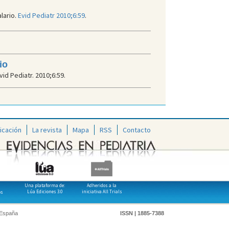
lario.
Evid Pediatr 2010;6:59
.
io
vid Pediatr. 2010;6:59.
icación
La revista
Mapa
RSS
Contacto
Una plataforma de:
Adheridos a la
Lúa Ediciones 3.0
iniciativa All Trials
os
 España
ISSN | 1885-7388