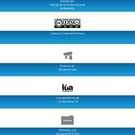
Avalado por:
Asociación Latinoamericana
de Pediatría
Licencias Creative Commons
Estamos en:
Epistemonikos
Una plataforma de:
Lúa Ediciones 3.0
Adheridos a la
iniciativa All Trials