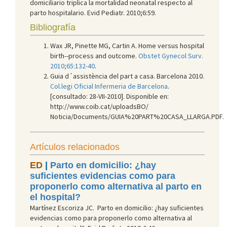
domiciliario triplica la mortalidad neonatal respecto al
parto hospitalario. Evid Pediatr. 2010;6:59.
Bibliografía
Wax JR, Pinette MG, Cartin A. Home versus hospital
birth--process and outcome.
Obstet Gynecol Surv.
2010;65:132-40
.
Guia d´assistència del part a casa. Barcelona 2010.
Col.legi Oficial Infermeria de Barcelona
.
[consultado: 28-VII-2010]. Disponible en:
http://www.coib.cat/uploadsBO/
Noticia/Documents/GUIA%20PART%20CASA_LLARGA.PDF.
Artículos relacionados
ED
|
Parto en domicilio: ¿hay
suficientes evidencias como para
proponerlo como alternativa al parto en
el hospital?
Martínez Escoriza JC. Parto en domicilio: ¿hay suficientes
evidencias como para proponerlo como alternativa al