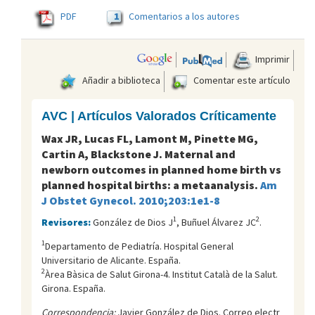
1
PDF
Comentarios a los autores
Imprimir
Añadir a biblioteca
Comentar este artículo
AVC | Artículos Valorados Críticamente
Wax JR, Lucas FL, Lamont M, Pinette MG,
Cartin A, Blackstone J. Maternal and
newborn outcomes in planned home birth vs
planned hospital births: a metaanalysis.
Am
J Obstet Gynecol. 2010;203:1e1-8
1
2
Revisores:
González de Dios J
, Buñuel Álvarez JC
.
1
Departamento de Pediatría. Hospital General
Universitario de Alicante. España.
2
Àrea Bàsica de Salut Girona-4. Institut Català de la Salut.
Girona. España.
Correspondencia:
Javier González de Dios. Correo electr