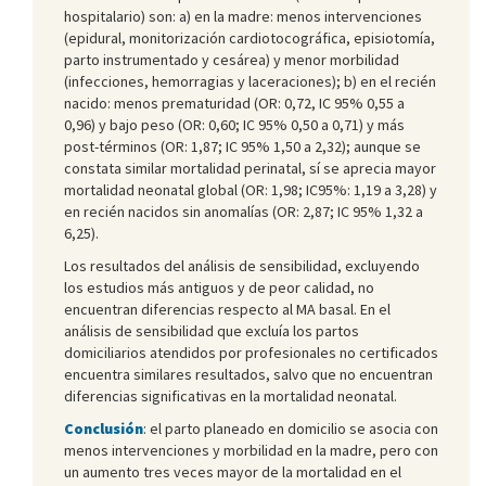
hospitalario) son: a) en la madre: menos intervenciones
(epidural, monitorización cardiotocográfica, episiotomía,
parto instrumentado y cesárea) y menor morbilidad
(infecciones, hemorragias y laceraciones); b) en el recién
nacido: menos prematuridad (OR: 0,72, IC 95% 0,55 a
0,96) y bajo peso (OR: 0,60; IC 95% 0,50 a 0,71) y más
post-términos (OR: 1,87; IC 95% 1,50 a 2,32); aunque se
constata similar mortalidad perinatal, sí se aprecia mayor
mortalidad neonatal global (OR: 1,98; IC95%: 1,19 a 3,28) y
en recién nacidos sin anomalías (OR: 2,87; IC 95% 1,32 a
6,25).
Los resultados del análisis de sensibilidad, excluyendo
los estudios más antiguos y de peor calidad, no
encuentran diferencias respecto al MA basal. En el
análisis de sensibilidad que excluía los partos
domiciliarios atendidos por profesionales no certificados
encuentra similares resultados, salvo que no encuentran
diferencias significativas en la mortalidad neonatal.
Conclusión
: el parto planeado en domicilio se asocia con
menos intervenciones y morbilidad en la madre, pero con
un aumento tres veces mayor de la mortalidad en el