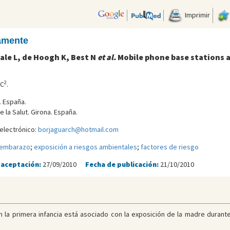
Imprimir
camente
eale L, de Hoogh K, Best N
et al.
Mobile phone base stations a
2
JC
.
. España.
e la Salut. Girona. España.
electrónico:
borjaguarch@hotmail.com
embarazo
;
exposición a riesgos ambientales
;
factores de riesgo
 aceptación:
27/09/2010
Fecha de publicación:
21/10/2010
en la primera infancia está asociado con la exposición de la madre duran