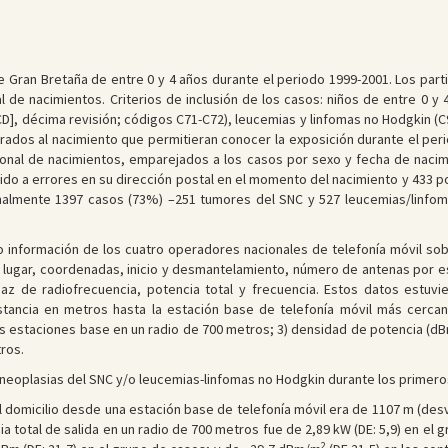
 Gran Bretaña de entre 0 y 4 años durante el periodo 1999-2001. Los part
l de nacimientos. Criterios de inclusión de los casos: niños de entre 0 y
 [ICD], décima revisión; códigos C71-C72), leucemias y linfomas no Hodgkin 
trados al nacimiento que permitieran conocer la exposición durante el per
ional de nacimientos, emparejados a los casos por sexo y fecha de nacimi
do a errores en su dirección postal en el momento del nacimiento y 433 po
nalmente 1397 casos (73%) –251 tumores del SNC y 527 leucemias/linfom
 información de los cuatro operadores nacionales de telefonía móvil sobr
 lugar, coordenadas, inicio y desmantelamiento, número de antenas por est
 haz de radiofrecuencia, potencia total y frecuencia. Estos datos estuv
tancia en metros hasta la estación base de telefonía móvil más cercana;
as estaciones base en un radio de 700 metros; 3) densidad de potencia (d
ros.
neoplasias del SNC y/o leucemias-linfomas no Hodgkin durante los primero
l domicilio desde una estación base de telefonía móvil era de 1107 m (desv
cia total de salida en un radio de 700 metros fue de 2,89 kW (DE: 5,9) en el 
2