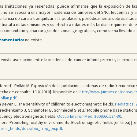
s limitaciones ya reseñadas, puede afirmarse que la exposición de la
 no se asocia a una mayor incidencia de tumores del SNC, leucemias y li
ortancia de cara a tranquilizar a la población, periódicamente sobresaltad
tnatal a estas emisiones y su efecto a edades más tardías requieren de e
 comunitario y abarcar grandes zonas geográficas, como se ha llevado a c
 comentario:
no existe.
xistir asociación entre la incidencia de cáncer infantil precoz y la exposi
ernet]. Pollán M. Exposición de la población a antenas de radiofrecuencia:
echa de consulta: 13-X-2010]. Disponible en:
http://www.juntaex.es/conseje
llan.pdf.
 Deven E. The sensitivity of children to electromagnetic fields.
Pediatrics.
 Breckenkamp J, Schlehofer B, Schmiedel S
et al.
Mobile phone base stations 
quency electromagnetic fields.
Occup Environ Med. 2009;66:124-30
.
rs. Promoting healthy environments: Electromagnetic fields [en línea] [fec
etic_fields/docs/bio_frep_en.pdf.