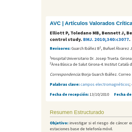
AVC | Artículos Valorados Críti
Elliott P, Toledano MB, Bennett J, B
control study.
BMJ. 2010;340:c3077
.
1
Revisores:
Guarch Ibáñez B
, Buñuel Álvarez 
1
Hospital Universitario Dr. Josep Trueta. Girona
2
Àrea Bàsica de Salut Girona-4. Institut Català d
Correspondencia:
Borja Guarch Ibáñez. Correo 
Palabras clave:
campos electromagnéticos
;
Fecha de recepción:
13/10/2010
Fecha de
Resumen Estructurado
Objetivo:
investigar si el riesgo de cáncer 
estaciones base de telefonía móvil.