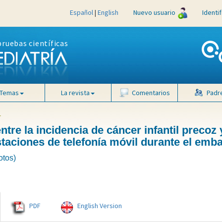
Español
|
English
Nuevo usuario
Identi
pruebas científicas
Temas
La revista
Comentarios
Padr
4
ntre la incidencia de cáncer infantil precoz 
taciones de telefonía móvil durante el emb
otos)
PDF
English Version