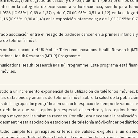
dBm (DE: 21,7) en el grupo de casos; y de –29,7 dBm/m
(DE 21,5) en los cont
ento con la categoría de exposición a radiofrecuencia, siendo para tum
l 95% [IC 95%]: 0,69 a 1,37) y de 0,76 (IC 95%: 0,51 a 1,12) en la categor
1,16 (IC 95%: 0,90 a 1,48) en la exposición intermedia; y de 1,03 (IC 95%: 0,
ado asociación entre el riesgo de padecer cáncer en la primera infancia y
 de telefonía móvil.
eron financiación del UK Mobile Telecommunications Health Research (M
cations Health Research (MTHR) Programme.
unications Health Research (MTHR) Programme. Este programa está financ
 móviles.
tido a un incremento exponencial de la utilización de teléfonos móviles.
as estaciones y antenas de telefonía móvil sobre la salud de la población.
tas de la agrupación geográfica en un corto espacio de tiempo de varios 
go debido a que sus tejidos (en especial el cerebro y los tejidos hem
iesgo mayor por las mismas razones. Por ello, era necesaria la realizació
desmentir esta asociación estaciones de telefonía móvil-cáncer pediátric
udio cumple los principales criterios de validez exigibles a un dise
 geográfico (todo el Reino Unido) y la medición de la exposición tanto