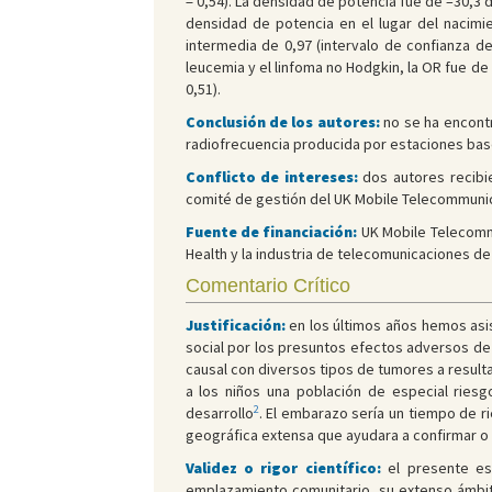
= 0,54). La densidad de potencia fue de –30,3 
densidad de potencia en el lugar del nacimi
intermedia de 0,97 (intervalo de confianza de
leucemia y el linfoma no Hodgkin, la OR fue de 
0,51).
Conclusión de los autores:
no se ha encontr
radiofrecuencia producida por estaciones base
Conflicto de intereses:
dos autores recibi
comité de gestión del UK Mobile Telecommuni
Fuente de financiación:
UK Mobile Telecomm
Health y la industria de telecomunicaciones de
Comentario Crítico
Justificación:
en los últimos años hemos asis
social por los presuntos efectos adversos de l
causal con diversos tipos de tumores a resul
a los niños una población de especial ries
2
desarrollo
. El embarazo sería un tiempo de r
geográfica extensa que ayudara a confirmar o 
Validez o rigor científico:
el presente est
emplazamiento comunitario, su extenso ámbito