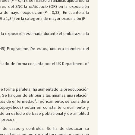
roles (P = 0,41). Se realizó un análisis ajustando la
ores del SNC la
odds ratio
(OR) en la exposición
ía de mayor exposición (P = 0,33). En cuanto a la
79 a 1,34) en la categoría de mayor exposición (P =
 la exposición estimada durante el embarazo a la
THR) Programme. De estos, uno era miembro del
iado de forma conjunta por el UK Department of
 De forma paralela, ha aumentado la preocupación
 Se ha querido atribuir a las mismas una relación
1
casos de enfermedad
. Teóricamente, se considera
atopoyéticos) están en constante crecimiento y
n de un estudio de base poblacional y de amplitud
o precoz.
ño de casos y controles. Se ha de destacar su
 en distancia en metros del foco emisor como en