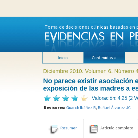
Toma de decisiones clínicas basadas en 
Inicio
Contenidos
Diciembre 2010. Volumen 6. Número 
No parece existir asociación e
exposición de las madres a es
Valoración: 4,25 (2 V
Revisores:
Guarch Ibáñez B
,
Buñuel Álvarez JC
.
Resumen
Artículo completo