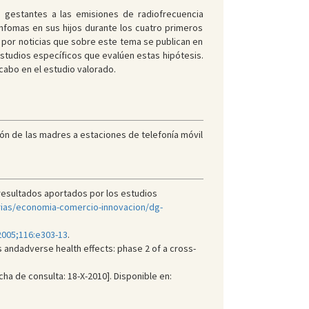
s gestantes a las emisiones de radiofrecuencia
nfomas en sus hijos durante los cuatro primeros
a por noticias que sobre este tema se publican en
studios específicos que evalúen estas hipótesis.
abo en el estudio valorado.
ción de las madres a estaciones de telefonía móvil
 resultados aportados por los estudios
rias/economia-comercio-innovacion/dg-
 2005;116:e303-13
.
andadverse health effects: phase 2 of a cross-
ha de consulta: 18-X-2010]. Disponible en: