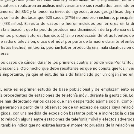
 autores realizaron un análisis multivariante de sus resultados teniendo 
tumores del SNC y la leucemia (nivel de ingresos, áreas geográficas depr
o, se ha de destacar que 529 casos (27%) no pudieron incluirse, principal
(433 niños). El resto de casos no fueron incluidos por errores en la 
esta situación, que ha podido producir una disminución de la potencia est
or los propios autores, han sido: 1) la no recolección de otras fuentes 
 radio o televisión, o uso del móvil por parte de la madre durante el emb
 Estos hechos, en teoría, podrían haber producido una mala clasificación d
ersa.
vos casos de cáncer durante los primeros cuatro años de vida. Por tanto, 
adolescencia. Otro hecho que debe resaltarse es que no consta que los inv
s importante, ya que el estudio ha sido financiado por un organismo e
s, este es el primer estudio de base poblacional y de emplazamiento es
s procedentes de estaciones de telefonía móvil durante la gestación. Los
e han detectado varios casos que han despertado alarma social. Como co
eneraron a partir de la observación de un exceso de casos cuya relació
icos, con una medida de exposición bastante pobre e indirecta: la dista
 relación alguna entre estaciones de telefonía móvil y efectos adversos 
también indica que no existen hasta el momento pruebas de la relación en