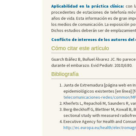
Aplicabilidad en la práctica clínica:
con la
procedentes de estaciones de telefonía móvil
años de vida. Esta información es de gran imp
los medios de comunicación. La exposición pos
Dichos estudios deberán ser de emplazamiento
Conflicto de intereses de los autores del
Cómo citar este artículo
Guarch Ibáñez B, Buñuel Álvarez JC. No parece e
durante el embarazo. Evid Pediatr. 2010;6:80.
Bibliografía
Junta de Extremadura [página web en Int
epidemiológicos existentes [en línea] [f
telecomunicaciones-redes/common/MPo
Kheifets L, Repacholi M, Saunders R, van
Berg-Beckhoff G, Blettner M, Kowall B,
sectional study with measured radiofre
Executive Agency for Health and Consume
http://ec.europa.eu/health/electromagn