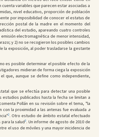
en cuenta variables que parecen estar asociadas a
imidas, nivel educativo, proporción de población
mente por imposibilidad de conocer el estatus de
dirección postal de la madre en el momento del
adística del estudio, apareando cuatro controles
de emisión electromagnética de menor intensidad,
arazo; y 2) no se recogieron los posibles cambios
e la exposición, al poder trasladarse la gestante
no es posible determinar el posible efecto de la
estigadores midieran de forma ciega la exposición
n el que, aunque se define como independiente,
tatal que se efectúa para detectar una posible
 estudios publicados hasta la fecha se limitan a
menta Pollán en su revisión sobre el tema, "la
n con la proximidad a las antenas fue evaluada
a
2
ncia"
. Otro estudio de ámbito estatal efectuado
3
para la salud
. Un informe de agosto de 2010 de
tre el uso de móviles y una mayor inicidencia de