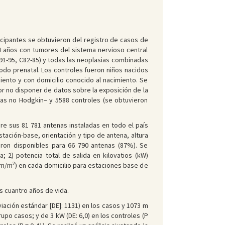
icipantes se obtuvieron del registro de casos de
 4 años con tumores del sistema nervioso central
(C91-95, C82-85) y todas las neoplasias combinadas
iodo prenatal. Los controles fueron niños nacidos
ento y con domicilio conocido al nacimiento. Se
r no disponer de datos sobre la exposición de la
as no Hodgkin– y 5588 controles (se obtuvieron
e sus 81 781 antenas instaladas en todo el país
ación-base, orientación y tipo de antena, altura
ieron disponibles para 66 790 antenas (87%). Se
 2) potencia total de salida en kilovatios (kW)
2
Bm/m
) en cada domicilio para estaciones base de
s cuantro años de vida.
iación estándar [DE]: 1131) en los casos y 1073 m
grupo casos; y de 3 kW (DE: 6,0) en los controles (P