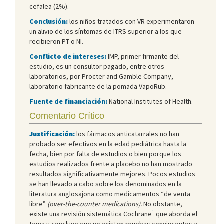
cefalea (2%).
Conclusión:
los niños tratados con VR experimentaron
un alivio de los síntomas de ITRS superior a los que
recibieron PT o NI.
Conflicto de intereses:
IMP, primer firmante del
estudio, es un consultor pagado, entre otros
laboratorios, por Procter and Gamble Company,
laboratorio fabricante de la pomada VapoRub.
Fuente de financiación:
National Institutes of Health.
Comentario Crítico
Justificación:
los fármacos anticatarrales no han
probado ser efectivos en la edad pediátrica hasta la
fecha, bien por falta de estudios o bien porque los
estudios realizados frente a placebo no han mostrado
resultados significativamente mejores. Pocos estudios
se han llevado a cabo sobre los denominados en la
literatura anglosajona como medicamentos “de venta
libre”
(over-the-counter medications).
No obstante,
1
existe una revisión sistemática Cochrane
que aborda el
tema y concluye que no existen pruebas convincentes a