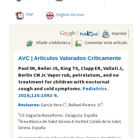
PDF
English Version
Imprimir
Añadir a biblioteca
Comentar este artículo
AVC | Artículos Valorados Críticamente
Paul IM, Beiler JS, King TS, Clapp ER, Vallati J,
Berlin CM Jr. Vapor rub, petrolatum, and no
treatment for children with nocturnal
cough and cold symptoms.
Pediatrics.
2010;126:1092-9
.
1
2
Revisores:
García Vera C
, Buñuel Álvarez JC
.
1
CS Sagasta-Ruiseñores. Zaragoza. España.
2
Àrea Bàsica de Salut Girona-4. Institut Català de la Salut.
Girona. España.
Correspondencia:
César García Vera. Correo electrónico: