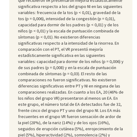
que recibieron VR presentaron mejoría estadísticamente
significativa respecto a los del grupo NI en las siguientes
variables: frecuencia de la tos (p < 0,01), gravedad de la
tos (p = 0,006), intensidad de la congestión (p = 0,01),
capacidad para dormir de los padres (p < 0,01) y de los
niños (p < 0,01) y la escala de puntuación combinada de
síntomas (p < 0,01). No existieron diferencias
significativas respecto a la intensidad de la rinorrea. En
comparación con el PT, el VR presentó mejoría
estadísticamente significativa en las siguientes
variables: capacidad para dormir de los niños (p = 0,006) y
de sus padres (p = 0,008) y en la escala de puntuación
combinada de síntomas (p = 0,03). El resto de las
comparaciones no fueron significativas. No existieron
diferencias significativas entre PT y NI en ninguna de las
comparaciones realizadas. En cuanto a los EA, 20 (46% de
los niños del grupo VR) presentaron al menos un EA. En
este grupo, el número total de EA detectados fue de 32,
frente cinco del grupo PT y uno del grupo NI. Los EA más
frecuentes en el grupo VR fueron sensación de ardor de
la piel (28%), de la nariz (14%) y de los ojos (16%),
seguidos de erupción cutánea (5%), enrojecimiento de la
piel (5%), hiperactividad (2%), somnolencia (2%) y