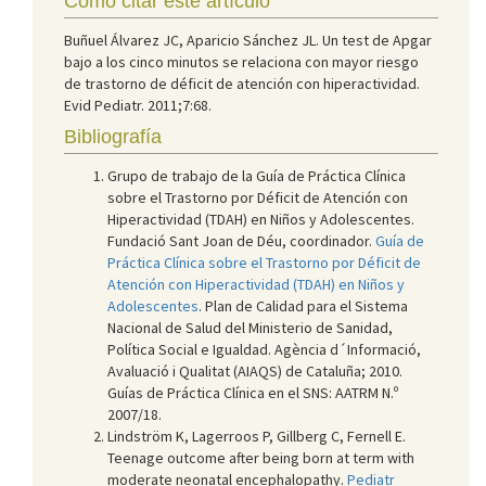
Cómo citar este artículo
Buñuel Álvarez JC, Aparicio Sánchez JL. Un test de Apgar
bajo a los cinco minutos se relaciona con mayor riesgo
de trastorno de déficit de atención con hiperactividad.
Evid Pediatr. 2011;7:68.
Bibliografía
Grupo de trabajo de la Guía de Práctica Clínica
sobre el Trastorno por Déficit de Atención con
Hiperactividad (TDAH) en Niños y Adolescentes.
Fundació Sant Joan de Déu, coordinador.
Guía de
Práctica Clínica sobre el Trastorno por Déficit de
Atención con Hiperactividad (TDAH) en Niños y
Adolescentes
. Plan de Calidad para el Sistema
Nacional de Salud del Ministerio de Sanidad,
Política Social e Igualdad. Agència d´Informació,
Avaluació i Qualitat (AIAQS) de Cataluña; 2010.
Guías de Práctica Clínica en el SNS: AATRM N.º
2007/18.
Lindström K, Lagerroos P, Gillberg C, Fernell E.
Teenage outcome after being born at term with
moderate neonatal encephalopathy.
Pediatr