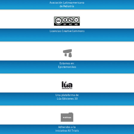
Asociación Latinoamericana
de Pediatría
Licencias Creative Commons
Estamos en:
Epistemonikos
Una plataforma de:
Lúa Ediciones 3.0
Adheridos a la
iniciativa All Trials