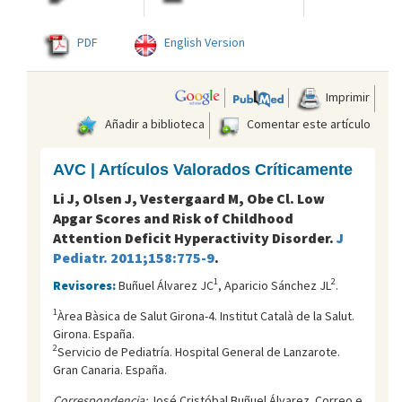
PDF
English Version
Imprimir
Añadir a biblioteca
Comentar este artículo
AVC | Artículos Valorados Críticamente
Li J, Olsen J, Vestergaard M, Obe Cl. Low
Apgar Scores and Risk of Childhood
Attention Deficit Hyperactivity Disorder.
J
Pediatr. 2011;158:775-9
.
1
2
Revisores:
Buñuel Álvarez JC
, Aparicio Sánchez JL
.
1
Àrea Bàsica de Salut Girona-4. Institut Català de la Salut.
Girona. España.
2
Servicio de Pediatría. Hospital General de Lanzarote.
Gran Canaria. España.
Correspondencia:
José Cristóbal Buñuel Álvarez. Correo e