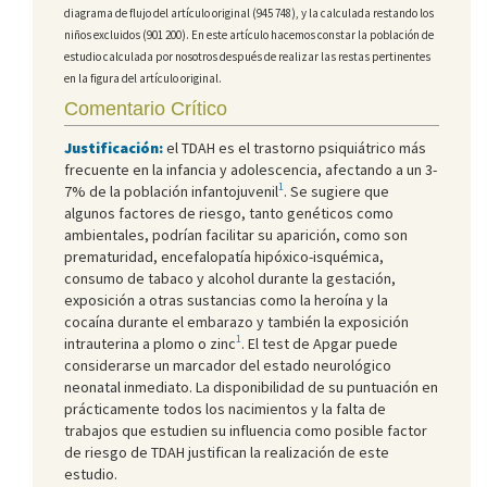
diagrama de flujo del artículo original (945 748), y la calculada restando los
niños excluidos (901 200). En este artículo hacemos constar la población de
estudio calculada por nosotros después de realizar las restas pertinentes
en la figura del artículo original.
Comentario Crítico
Justificación:
el TDAH es el trastorno psiquiátrico más
frecuente en la infancia y adolescencia, afectando a un 3-
1
7% de la población infantojuvenil
. Se sugiere que
algunos factores de riesgo, tanto genéticos como
ambientales, podrían facilitar su aparición, como son
prematuridad, encefalopatía hipóxico-isquémica,
consumo de tabaco y alcohol durante la gestación,
exposición a otras sustancias como la heroína y la
cocaína durante el embarazo y también la exposición
1
intrauterina a plomo o zinc
. El test de Apgar puede
considerarse un marcador del estado neurológico
neonatal inmediato. La disponibilidad de su puntuación en
prácticamente todos los nacimientos y la falta de
trabajos que estudien su influencia como posible factor
de riesgo de TDAH justifican la realización de este
estudio.