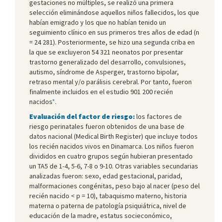
gestaciones no múltiples, se realizó una primera
selección eliminándose aquellos niños fallecidos, los que
habían emigrado y los que no habían tenido un
seguimiento clínico en sus primeros tres años de edad (n
= 24 281). Posteriormente, se hizo una segunda criba en
la que se excluyeron 54 321 neonatos por presentar
trastorno generalizado del desarrollo, convulsiones,
autismo, síndrome de Asperger, trastorno bipolar,
retraso mental y/o parálisis cerebral. Por tanto, fueron
finalmente incluidos en el estudio 901 200 recién
nacidos
*
.
Evaluación del factor de riesgo:
los factores de
riesgo perinatales fueron obtenidos de una base de
datos nacional (Medical Birth Register) que incluye todos
los recién nacidos vivos en Dinamarca. Los niños fueron
divididos en cuatro grupos según hubieran presentado
un TA5 de 1-4, 5-6, 7-8 o 9-10. Otras variables secundarias
analizadas fueron: sexo, edad gestacional, paridad,
malformaciones congénitas, peso bajo al nacer (peso del
recién nacido < p = 10), tabaquismo materno, historia
materna o paterna de patología psiquiátrica, nivel de
educación de la madre, estatus socieconómico,