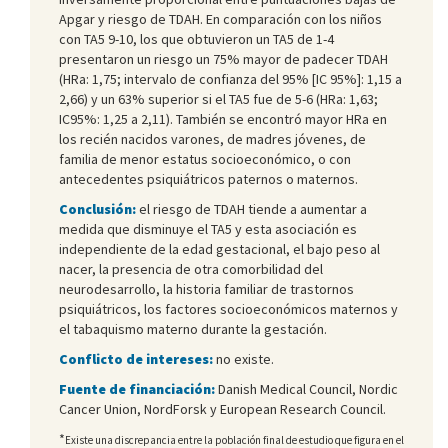
Apgar y riesgo de TDAH. En comparación con los niños
con TA5 9-10, los que obtuvieron un TA5 de 1-4
presentaron un riesgo un 75% mayor de padecer TDAH
(HRa: 1,75; intervalo de confianza del 95% [IC 95%]: 1,15 a
2,66) y un 63% superior si el TA5 fue de 5-6 (HRa: 1,63;
IC95%: 1,25 a 2,11). También se encontró mayor HRa en
los recién nacidos varones, de madres jóvenes, de
familia de menor estatus socioeconómico, o con
antecedentes psiquiátricos paternos o maternos.
Conclusión:
el riesgo de TDAH tiende a aumentar a
medida que disminuye el TA5 y esta asociación es
independiente de la edad gestacional, el bajo peso al
nacer, la presencia de otra comorbilidad del
neurodesarrollo, la historia familiar de trastornos
psiquiátricos, los factores socioeconómicos maternos y
el tabaquismo materno durante la gestación.
Conflicto de intereses:
no existe.
Fuente de financiación:
Danish Medical Council, Nordic
Cancer Union, NordForsk y European Research Council.
*
Existe una discrepancia entre la población final de estudio que figura en el