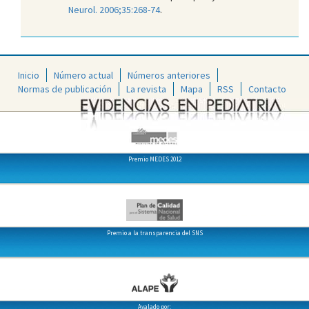
Neurol. 2006;35:268-74
.
Inicio
Número actual
Números anteriores
Normas de publicación
La revista
Mapa
RSS
Contacto
Premio MEDES 2012
Premio a la transparencia del SNS
Avalado por: