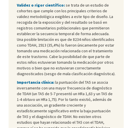
Validez o rigor científico:
se trata de un estudio de
cohortes que cumple con los principales criterios de
validez metodológica exigibles a este tipo de diseño. La
recogida de la exposición y del resultado se basó en
registros comunitarios poblacionales que permitieron
establecer la secuencia temporal de forma adecuada.
Una posible limitación es que de 8234 niños identificados
como TDAH, 2913 (35,4%) lo fueron únicamente por estar
tomando una medicación relacionada con el tratamiento
de este trastorno. Cabe la posibilidad de que parte de
estos niños estuvieran tomando la medicación por otros
motivos o bien que no estuvieran correctamente
diagnosticados (sesgo de mala clasificación diagnóstica).
Importancia clínica:
la puntuación del TA5 se asocia
inversamente con una mayor frecuencia de diagnóstico
de TDAH (un TA5 de 5-7 presentó un HRa 1,63 y un TA5 de
1-4 obtuvo un HRa 1,75). Por lo tanto existió, además de
una asociación, un gradiente creciente y
estadísticamente significativo entre la baja puntuación
de TA5 y el diagnóstico de TDAH. No existen otros
estudios que hayan relacionado el TA5 con el TDAH,
aunque sí se ha sugerido que la encefalopatía hipóxico-