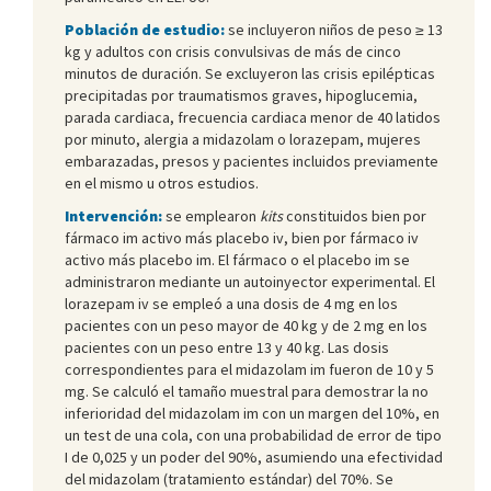
Población de estudio:
se incluyeron niños de peso ≥ 13
kg y adultos con crisis convulsivas de más de cinco
minutos de duración. Se excluyeron las crisis epilépticas
precipitadas por traumatismos graves, hipoglucemia,
parada cardiaca, frecuencia cardiaca menor de 40 latidos
por minuto, alergia a midazolam o lorazepam, mujeres
embarazadas, presos y pacientes incluidos previamente
en el mismo u otros estudios.
Intervención:
se emplearon
kits
constituidos bien por
fármaco im activo más placebo iv, bien por fármaco iv
activo más placebo im. El fármaco o el placebo im se
administraron mediante un autoinyector experimental. El
lorazepam iv se empleó a una dosis de 4 mg en los
pacientes con un peso mayor de 40 kg y de 2 mg en los
pacientes con un peso entre 13 y 40 kg. Las dosis
correspondientes para el midazolam im fueron de 10 y 5
mg. Se calculó el tamaño muestral para demostrar la no
inferioridad del midazolam im con un margen del 10%, en
un test de una cola, con una probabilidad de error de tipo
I de 0,025 y un poder del 90%, asumiendo una efectividad
del midazolam (tratamiento estándar) del 70%. Se