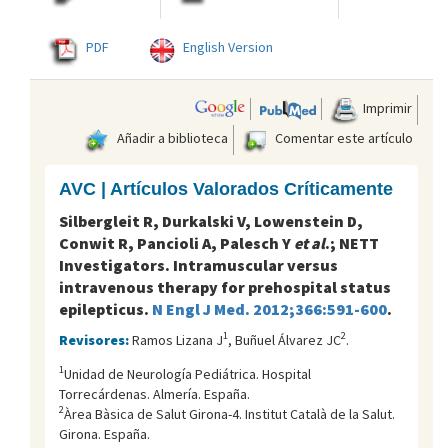
PDF
English Version
Imprimir
Añadir a biblioteca
Comentar este artículo
AVC | Artículos Valorados Críticamente
Silbergleit R, Durkalski V, Lowenstein D,
Conwit R, Pancioli A, Palesch Y
et al
.; NETT
Investigators. Intramuscular versus
intravenous therapy for prehospital status
epilepticus.
N Engl J Med. 2012;366:591-600
.
1
2
Revisores:
Ramos Lizana J
, Buñuel Álvarez JC
.
1
Unidad de Neurología Pediátrica. Hospital
Torrecárdenas. Almería. España.
2
Àrea Bàsica de Salut Girona-4. Institut Català de la Salut.
Girona. España.