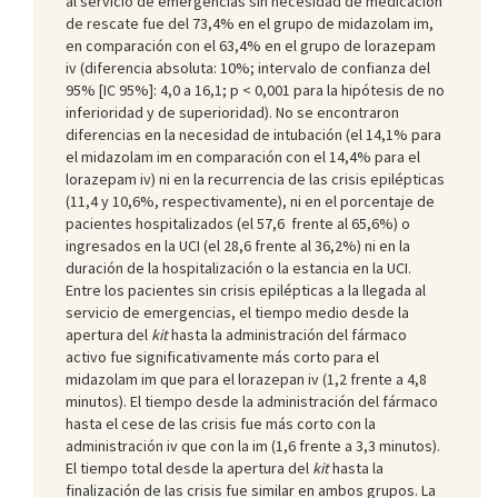
al servicio de emergencias sin necesidad de medicación
de rescate fue del 73,4% en el grupo de midazolam im,
en comparación con el 63,4% en el grupo de lorazepam
iv (diferencia absoluta: 10%; intervalo de confianza del
95% [IC 95%]: 4,0 a 16,1; p < 0,001 para la hipótesis de no
inferioridad y de superioridad). No se encontraron
diferencias en la necesidad de intubación (el 14,1% para
el midazolam im en comparación con el 14,4% para el
lorazepam iv) ni en la recurrencia de las crisis epilépticas
(11,4 y 10,6%, respectivamente), ni en el porcentaje de
pacientes hospitalizados (el 57,6 frente al 65,6%) o
ingresados en la UCI (el 28,6 frente al 36,2%) ni en la
duración de la hospitalización o la estancia en la UCI.
Entre los pacientes sin crisis epilépticas a la llegada al
servicio de emergencias, el tiempo medio desde la
apertura del
kit
hasta la administración del fármaco
activo fue significativamente más corto para el
midazolam im que para el lorazepan iv (1,2 frente a 4,8
minutos). El tiempo desde la administración del fármaco
hasta el cese de las crisis fue más corto con la
administración iv que con la im (1,6 frente a 3,3 minutos).
El tiempo total desde la apertura del
kit
hasta la
finalización de las crisis fue similar en ambos grupos. La