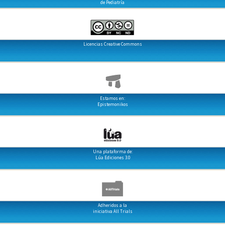
de Pediatría
Licencias Creative Commons
Estamos en:
Epistemonikos
Una plataforma de:
Lúa Ediciones 3.0
Adheridos a la
iniciativa All Trials