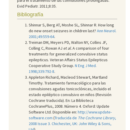
para el tratamiento de las convulsiones prolongadas.
Evid Pediatr. 2011;8:35.
Bibliografía
Shinnar S, Berg AT, Moshe SL, Shinnar R. How long
do new onset seizures in children last?
Ann Neurol.
2001;49:559-64
.
Treiman DM, Meyers PD, Walton NY, Collins JF,
Colling C, Rowan AJ
et al.
A comparison of four
treatments for generalized convulsive status
epilepticus. Veteran Affairs Status Epilepticus
Cooperative Study Group.
N Eng J Med.
1998;339:792-8
.
Appleton Richard, Macleod Stewart, Martland
Timothy. Tratamiento farmacológico para las
convulsiones agudas tonicoclónicas, incluido el
estado epiléptico convulsivo en niños (Revisión
Cochrane traducida). En: La Biblioteca
CochranePlus, 2008. Número 4. Oxford: Update
Software Ltd. Disponible en:
http://www.update-
software.com
(
Traducida de
The Cochrane Library
,
2008 Issue 3. Chichester, UK: John Wiley & Sons,
Ltd
).