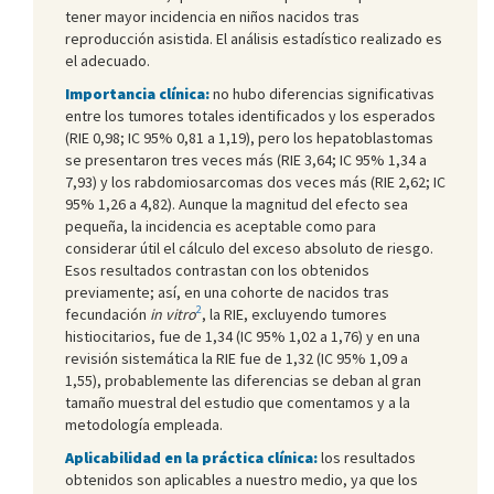
tener mayor incidencia en niños nacidos tras
reproducción asistida. El análisis estadístico realizado es
el adecuado.
Importancia clínica:
no hubo diferencias significativas
entre los tumores totales identificados y los esperados
(RIE 0,98; IC 95% 0,81 a 1,19), pero los hepatoblastomas
se presentaron tres veces más (RIE 3,64; IC 95% 1,34 a
7,93) y los rabdomiosarcomas dos veces más (RIE 2,62; IC
95% 1,26 a 4,82). Aunque la magnitud del efecto sea
pequeña, la incidencia es aceptable como para
considerar útil el cálculo del exceso absoluto de riesgo.
Esos resultados contrastan con los obtenidos
previamente; así, en una cohorte de nacidos tras
2
fecundación
in vitro
, la RIE, excluyendo tumores
histiocitarios, fue de 1,34 (IC 95% 1,02 a 1,76) y en una
revisión sistemática la RIE fue de 1,32 (IC 95% 1,09 a
1,55), probablemente las diferencias se deban al gran
tamaño muestral del estudio que comentamos y a la
metodología empleada.
Aplicabilidad en la práctica clínica:
los resultados
obtenidos son aplicables a nuestro medio, ya que los