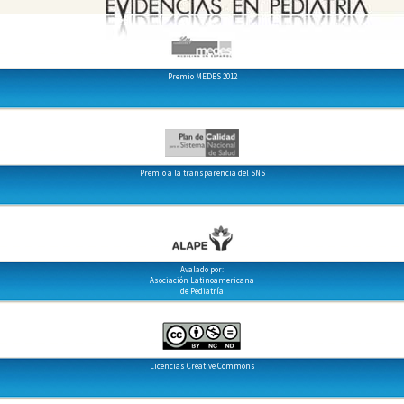
Premio MEDES 2012
Premio a la transparencia del SNS
Avalado por:
Asociación Latinoamericana
de Pediatría
Licencias Creative Commons