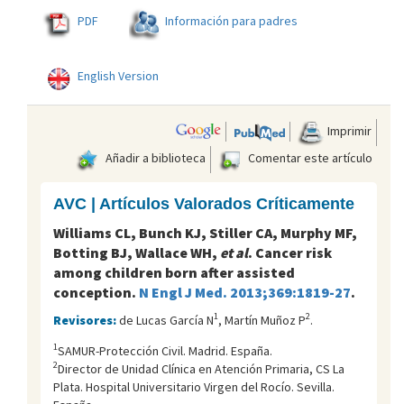
PDF
Información para padres
English Version
Imprimir
Añadir a biblioteca
Comentar este artículo
AVC | Artículos Valorados Críticamente
Williams CL, Bunch KJ, Stiller CA, Murphy MF,
Botting BJ, Wallace WH,
et al
. Cancer risk
among children born after assisted
conception.
N Engl J Med. 2013;369:1819-27
.
1
2
Revisores:
de Lucas García N
, Martín Muñoz P
.
1
SAMUR-Protección Civil. Madrid. España.
2
Director de Unidad Clínica en Atención Primaria, CS La
Plata. Hospital Universitario Virgen del Rocí­o. Sevilla.