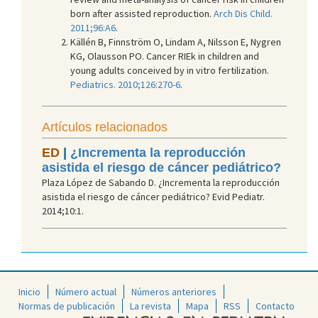
born after assisted reproduction.
Arch Dis Child.
2011;96:A6
.
Källén B, Finnström O, Lindam A, Nilsson E, Nygren
KG, Olausson PO. Cancer RIEk in children and
young adults conceived by in vitro fertilization.
Pediatrics. 2010;126:270-6
.
Artículos relacionados
ED
|
¿Incrementa la reproducción
asistida el riesgo de cáncer pediátrico?
Plaza López de Sabando D. ¿Incrementa la reproducción
asistida el riesgo de cáncer pediátrico? Evid Pediatr.
2014;10:1.
Inicio
Número actual
Números anteriores
Normas de publicación
La revista
Mapa
RSS
Contacto