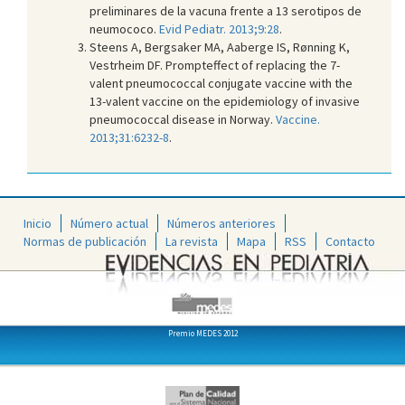
preliminares de la vacuna frente a 13 serotipos de
neumococo.
Evid Pediatr. 2013;9:28
.
Steens A, Bergsaker MA, Aaberge IS, Rønning K,
Vestrheim DF. Prompteffect of replacing the 7-
valent pneumococcal conjugate vaccine with the
13-valent vaccine on the epidemiology of invasive
pneumococcal disease in Norway.
Vaccine.
2013;31:6232-8
.
Inicio
Número actual
Números anteriores
Normas de publicación
La revista
Mapa
RSS
Contacto
Premio MEDES 2012