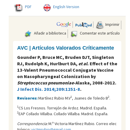
PDF
English Version
Imprimir
Añadir a biblioteca
Comentar este artículo
AVC | Artículos Valorados Críticamente
Gounder P, Bruce MC, Bruden DJT, Singleton
RJ, Rudolph K, Hurlburt DA,
et al
. Effect of the
13-Valent Pneumococcal Conjugate Vaccine
on Nasopharyngeal Colonization by
Streptococcus pneumoniae
-Alaska, 2008-2012.
J Infect Dis. 2014;209:1251-8
.
1
2
Revisores:
Martínez Rubio M.V
, Juanes de Toledo B
.
1
CS Los Fresnos. Torrejón de Ardoz. Madrid. España.
2
EAP Collado Villalba. Collado Villalba. Madrid. España.
Correspondencia:
M.ª Victoria Martínez Rubio. Correo elec
trónico:
victmrubio@gmail.com