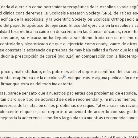
dada al ejercicio como herramienta terapéutica de la escoliosis varía seg
 clínica consideremos: la Scoliosis Research Society (SRS), de raíces e
cífica de la escoliosis, y la Scientific Society on Scoliosis Orthopaedic
el papel terapéutico del ejercicio. El uso del ejercicio en la escoliosis 
lidad terapéutica ha caído en descrédito en las últimas décadas, recient
 obstante, su eficacia no ha llegado a ser demostrada con un mínimo ri
o controlado y aleatorizado de que el ejercicio como coadyuvante de otro
se constata la existencia de pruebas de muy baja calidad a favor que los e
cir la prescripción de corsé (RR: 0,24) en comparación con la fisioterapia
o poco y mal estudiado, más pobre es aún el soporte científico del uso tera
16
ienta terapéutica de la escoliosis
. Aunque existe alguna publicación de 
firmar que esta es del todo inexistente.
ebas, parece sensato que a nuestros pacientes con problemas de espalda, 
 tan claro qué tipo de actividad se debe recomendar y, ni mucho menos,
universal de la natación en los problemas de raquis. Tal vez sea más razon
escente el que elija un deporte o actividad de acuerdo con sus gustos
mejoraría la adherencia a medio y largo plazo a nuestras recomendaciones
ión a nuestros pacientes con problemas de espalda? Evid Pediatr. 2015;