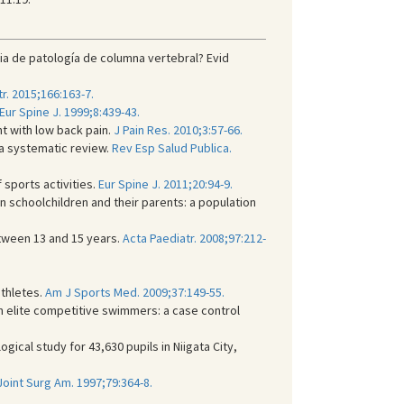
a de patología de columna vertebral? Evid
r. 2015;166:163-7.
Eur Spine J. 1999;8:439-43.
t with low back pain.
J Pain Res. 2010;3:57-66.
a systematic review.
Rev Esp Salud Publica.
sports activities.
Eur Spine J. 2011;20:94-9.
n schoolchildren and their parents: a population
etween 13 and 15 years.
Acta Paediatr. 2008;97:212-
athletes.
Am J Sports Med. 2009;37:149-55.
n elite competitive swimmers: a case control
gical study for 43,630 pupils in Niigata City,
oint Surg Am. 1997;79:364-8.