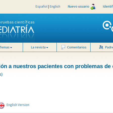
Español
|
English
Nuevo usuario
Identi
pruebas científicas
Temas
La revista
Comentarios
Padr
n a nuestros pacientes con problemas de 
s)
English Version