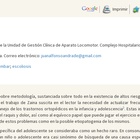
Imprimir
 de la Unidad de Gestión Clínica de Aparato Locomotor. Complejo Hospitalari
. Correo electrónico:
juanalfonsoandrade@gmail.com
lumbar
;
escoliosis
 pobre metodología, sustanciada sobre todo en la existencia de altos rie
 el trabajo de Zaina suscita en el lector la necesidad de actualizar frec
2
nejo de los trastornos ortopédicos en la infancia y adolescencia
. Estas 
l raquis y dolor, así como al equívoco papel que puede jugar el ejercicio e
to de estos problemas como en la posible etiopatogenia de los mismos.
específica del adolescente se consideraba como un hecho raro. En cons
un niño o adolescente era casi sinónimo de búsqueda de una causa espe