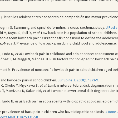
. ¿Tienen los adolescentes nadadores de competición una mayor prevalenci
, Negrini S. Swimming and spinal deformities: a cross-sectional study.
J Pediat
i M, Duyck D, Bull D,
et al
. Low back pain in a population of school-children.
dolescent low back pain? Current definitions used to define the adolescen
-Meca J. Prevalence of low back pain during childhood and adolescence: 
 R, Endo N,
et al
. Low back pain in childhood and adolescence: assessment of 
ópez J, Mufraggi N, Méndez JI. Risk factors for non-specific low back pain i
 Ermani M. Prevalence of nonspecific low back pain in schoolchildren aged b
y and low-back pain in schoolchildren.
Eur Spine J. 2008;17:373-9.
u K, Okubo Y, Miyakawa S,
et al
. Lumbar intervertebral disk degeneration in 
i T, Mamizuka N, Sakane M,
et al
. Lumbar intervertebral disk degeneration i
 R, Endo N,
et al
. Back pain in adolescents with idiopathic scoliosis: epidemiolo
 prevalence of back pain in children who have idiopathic scoliosis.
J Bone J
ports Med. 1986;5:149-58.