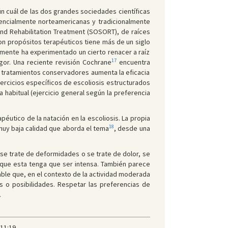
ún cuál de las dos grandes sociedades científicas
sencialmente norteamericanas y tradicionalmente
 and Rehabilitation Treatment (SOSORT), de raíces
con propósitos terapéuticos tiene más de un siglo
emente ha experimentado un cierto renacer a raíz
17
gor. Una reciente revisión Cochrane
encuentra
s tratamientos conservadores aumenta la eficacia
jercicios específicos de escoliosis estructurados
 habitual (ejercicio general según la preferencia
péutico de la natación en la escoliosis. La propia
18
muy baja calidad que aborda el tema
, desde una
se trate de deformidades o se trate de dolor, se
 que esta tenga que ser intensa. También parece
able que, en el contexto de la actividad moderada
 o posibilidades. Respetar las preferencias de
.
11:19.