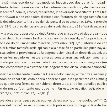
a visión más acorde con los modelos biopsicosociales de enfermedad. 
ento de homogeneización de los criterios diagnósticos y de clasificación, s
4
olescente
: común, crónica/recurrente, y severa/discapacitante. Estas tr
continuum
o son entidades distintas con factores de riesgo también disti
5
ia del adolescente
, la prevalencia puntual se estima en el 12%, la preval
 33%. La prevalencia a lo largo de la vida (hasta los 18 años) alcanzaría e
il y la práctica deportiva es dual. Parece que una actividad deportiva mod
6
idad deportiva intensa facilitaría la aparición de raquialgias
. La práctica d
ncia de dolor lumbar infantojuvenil (
odds ratio
[OR]: 1,23; intervalo de co
lor lumbar también sería aplicable a la natación en particular, pues hay au
ersal sobre la prevalencia de la degeneración discal en deportistas unive
te en los nadadores; estos autores constataron una relación lineal en
ontrado por otros autores en nadadores de competición algo mayores (me
ación competitiva y la existencia de degeneración discal, esta no comportó
del niño o adolescente puede dar lugar a dolor lumbar, entre otras razones
dos de escoliosis, esto podría deberse a que a los pacientes con lumbalgi
óticas que de otra forma no se hubieran detectado. Entre los estudios publi
12
13
or de riesgo
, en tanto que otros no
. Un estudio español realizado en 
7
R: 2,87; IC 95: 2,45-3,37; p<0,001)
.
14
,
15
poyándose en antiguas publicaciones de escaso rigor metodológico
, Z
2
rías del tronco
. Ya se ha comentado la pobreza metodológica de este trab