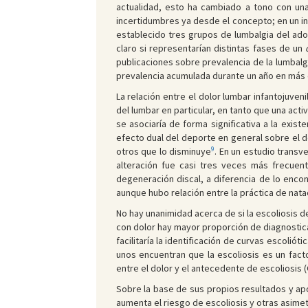
actualidad, esto ha cambiado a tono con un
incertidumbres ya desde el concepto; en un int
establecido tres grupos de lumbalgia del ad
claro si representarían distintas fases de un
publicaciones sobre prevalencia de la lumbalg
prevalencia acumulada durante un año en más del
La relación entre el dolor lumbar infantojuven
del lumbar en particular, en tanto que una activ
se asociaría de forma significativa a la existe
efecto dual del deporte en general sobre el do
9
otros que lo disminuye
. En un estudio transv
alteración fue casi tres veces más frecuen
degeneración discal, a diferencia de lo enc
aunque hubo relación entre la práctica de nat
No hay unanimidad acerca de si la escoliosis 
con dolor hay mayor proporción de diagnostica
facilitaría la identificación de curvas escoli
unos encuentran que la escoliosis es un fact
entre el dolor y el antecedente de escoliosis (O
Sobre la base de sus propios resultados y a
aumenta el riesgo de escoliosis y otras asimet