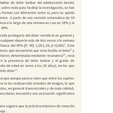
Hablar de dolor lumbar del adolescente desata
obre todo para facilitar la investigación, se han
es formas son diferentes entre sí, pero no queda
ntos. A partir de una revisión sistemática de 59
encia a lo largo de una semana en casi un 18% y la
l 40%.
erada protegería del dolor vertebral en general y
e cualquier deporte más de dos veces a la semana
7
nfianza del 95% [IC 95]: 1,09-1,39, p<0,001)
. Este
8
tores que encuentran que esta facilita el dolor
y
10
rsitarios determinada mediante resonancia
, esta
tre la presencia de dolor lumbar y el grado de
dia de edad en torno a los 20 años), en los que
11
 más dolor
.
 porque aunque parece claro que entre los sujetos
a se les realizan más estudios de imagen, lo que
cados, en general transversales y de mala calidad,
escolares encuentra una asociación significativa
aina sugiere que la práctica intensiva de natación
ajo.