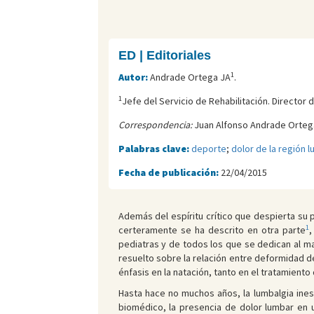
ED | Editoriales
1
Autor:
Andrade Ortega JA
.
1
Jefe del Servicio de Rehabilitación. Director
Correspondencia:
Juan Alfonso Andrade Ortega
Palabras clave:
deporte
;
dolor de la región 
Fecha de publicación:
22/04/2015
Además del espíritu crítico que despierta su
1
certeramente se ha descrito en otra parte
,
pediatras y de todos los que se dedican al ma
resuelto sobre la relación entre deformidad de
énfasis en la natación, tanto en el tratamien
Hasta hace no muchos años, la lumbalgia in
biomédico, la presencia de dolor lumbar en 