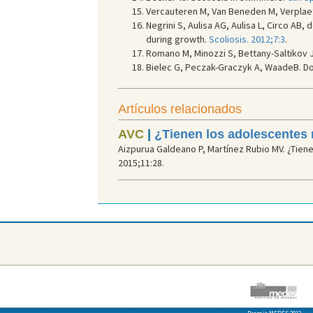
Vercauteren M, Van Beneden M, Verplaet
Negrini S, Aulisa AG, Aulisa L, Circo AB,
during growth.
Scoliosis. 2012;7:3
.
Romano M, Minozzi S, Bettany-Saltikov 
Bielec G, Peczak-Graczyk A, WaadeB. D
Artículos relacionados
AVC
|
¿Tienen los adolescentes 
Aizpurua Galdeano P, Martínez Rubio MV. ¿Tien
2015;11:28.