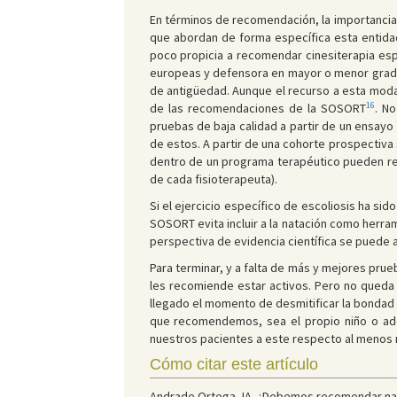
En términos de recomendación, la importancia 
que abordan de forma específica esta entidad
poco propicia a recomendar cinesiterapia espe
europeas y defensora en mayor o menor grado d
de antigüedad. Aunque el recurso a esta moda
16
de las recomendaciones de la SOSORT
. No
pruebas de baja calidad a partir de un ensay
de estos. A partir de una cohorte prospectiva 
dentro de un programa terapéutico pueden redu
de cada fisioterapeuta).
Si el ejercicio específico de escoliosis ha sid
SOSORT evita incluir a la natación como herram
perspectiva de evidencia científica se puede a
Para terminar, y a falta de más y mejores pru
les recomiende estar activos. Pero no queda
llegado el momento de desmitificar la bondad 
que recomendemos, sea el propio niño o adol
nuestros pacientes a este respecto al menos 
Cómo citar este artículo
Andrade Ortega JA. ¿Debemos recomendar natac