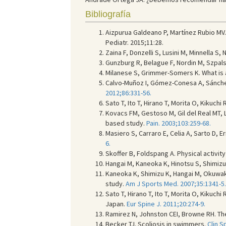
Bibliografía
Aizpurua Galdeano P, Martínez Rubio MV
Pediatr. 2015;11:28.
Zaina F, Donzelli S, Lusini M, Minnella S
Gunzburg R, Belague F, Nordin M, Szpalsk
Milanese S, Grimmer-Somers K. What is a
Calvo-Muñoz I, Gómez-Conesa A, Sánchez
2012;86:331-56.
Sato T, Ito T, Hirano T, Morita O, Kikuchi
Kovacs FM, Gestoso M, Gil del Real MT, L
based study.
Pain. 2003;103:259-68.
Masiero S, Carraro E, Celia A, Sarto D,
6.
Skoffer B, Foldspang A. Physical activit
Hangai M, Kaneoka K, Hinotsu S, Shimiz
Kaneoka K, Shimizu K, Hangai M, Okuwak
study.
Am J Sports Med. 2007;35:1341-5.
Sato T, Hirano T, Ito T, Morita O, Kikuchi
Japan.
Eur Spine J. 2011;20:274-9.
Ramirez N, Johnston CEI, Browne RH. The
Becker TJ. Scoliosis in swimmers.
Clin S