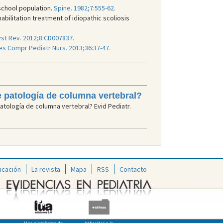
school population.
Spine. 1982;7:555-62.
bilitation treatment of idiopathic scoliosis
st Rev. 2012;8:CD007837.
es Compr Pediatr Nurs. 2013;36:37-47.
 patología de columna vertebral?
tología de columna vertebral? Evid Pediatr.
icación
La revista
Mapa
RSS
Contacto