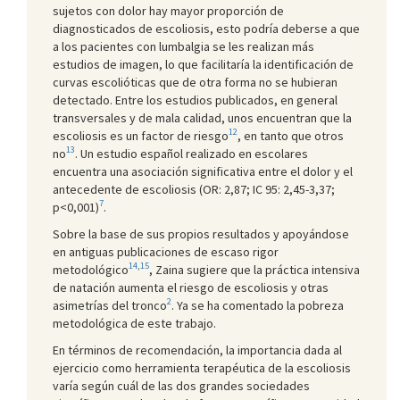
sujetos con dolor hay mayor proporción de
diagnosticados de escoliosis, esto podría deberse a que
a los pacientes con lumbalgia se les realizan más
estudios de imagen, lo que facilitaría la identificación de
curvas escolióticas que de otra forma no se hubieran
detectado. Entre los estudios publicados, en general
transversales y de mala calidad, unos encuentran que la
12
escoliosis es un factor de riesgo
, en tanto que otros
13
no
. Un estudio español realizado en escolares
encuentra una asociación significativa entre el dolor y el
antecedente de escoliosis (OR: 2,87; IC 95: 2,45-3,37;
7
p<0,001)
.
Sobre la base de sus propios resultados y apoyándose
en antiguas publicaciones de escaso rigor
14
,
15
metodológico
, Zaina sugiere que la práctica intensiva
de natación aumenta el riesgo de escoliosis y otras
2
asimetrías del tronco
. Ya se ha comentado la pobreza
metodológica de este trabajo.
En términos de recomendación, la importancia dada al
ejercicio como herramienta terapéutica de la escoliosis
varía según cuál de las dos grandes sociedades