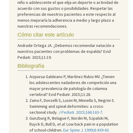
niño o adolescente el que elija un deporte o actividad de
acuerdo con sus gustos o posibilidades. Respetar las
preferencias de nuestros pacientes a este respecto al
menos mejoraría la adherencia a medio y largo plazo a
nuestras recomendaciones.
Cómo citar este artículo
Andrade Ortega JA. ¿Debemos recomendar natación a
nuestros pacientes con problemas de espalda? Evid
Pediatr. 2015;11:19.
Bibliografía
Aizpurua Galdeano P, Martínez Rubio MV. ¿Tienen
los adolescentes nadadores de competición una
mayor prevalencia de patología de columna
vertebral? Evid Pediatr. 2015;11:28.
Zaina F, Donzelli S, Lusini M, Minnella S, Negrini S.
Swimming and spinal deformities: a cross-
sectional study.
J Pediatr. 2015;166:163-7.
Gunzburg R, Belague F, Nordin M, Szpalski M,
Duyck D, Bull D,
et al
. Low back pain in a population
of school-children.
Eur Spine J. 1999;8:439-43.