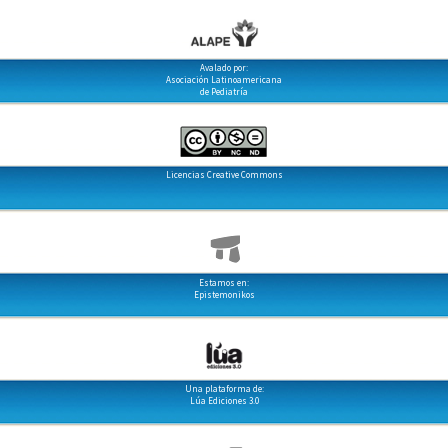
Avalado por:
Asociación Latinoamericana
de Pediatría
Licencias Creative Commons
Estamos en:
Epistemonikos
Una plataforma de:
Lúa Ediciones 3.0