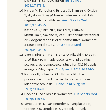
back pain in schoolchildren.
Eur Spine J.
2008;17:373-9.
Hangai M, Kaneoka K, Hinotsu S, Shimizu K, Okubo
Y, Miyakawa S,
et al
. Lumbar intervertebral disk
degeneration in athletes.
Am J Sports Med.
2009;37:149-55.
Kaneoka K, Shimizu K, Hangai M, Okuwaki T,
Mamizuka N, Sakane M,
et al
. Lumbar intervertebral
disk degeneration in elite competitive swimmers:
a case control study.
Am J Sports Med.
2007;35:1341-5.
Sato T, Hirano T, Ito T, Morita O, Kikuchi R, Endo N,
et al
. Back pain in adolescents with idiopathic
scoliosis: epidemiological study for 43,630 pupils
in Niigata City, Japan.
Eur Spine J. 2011;20:274-9.
Ramirez N, Johnston CEI, Browne RH. The
prevalence of back pain in children who have
idiopathic scoliosis.
J Bone Joint Surg Am.
1997;79:364-8.
Becker TJ. Scoliosis in swimmers.
Clin Sports Med.
1986;5:149-58.
Vercauteren M, Van Beneden M, Verplaetse R,
Croene P, Uyttendaele D, Verdonk R. Trunk