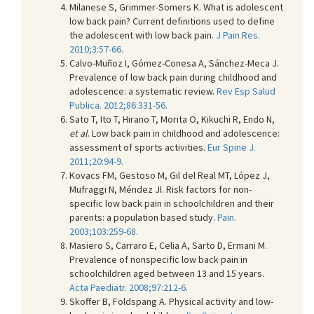
Milanese S, Grimmer-Somers K. What is adolescent
low back pain? Current definitions used to define
the adolescent with low back pain.
J Pain Res.
2010;3:57-66.
Calvo-Muñoz I, Gómez-Conesa A, Sánchez-Meca J.
Prevalence of low back pain during childhood and
adolescence: a systematic review.
Rev Esp Salud
Publica. 2012;86:331-56.
Sato T, Ito T, Hirano T, Morita O, Kikuchi R, Endo N,
et al
. Low back pain in childhood and adolescence:
assessment of sports activities.
Eur Spine J.
2011;20:94-9.
Kovacs FM, Gestoso M, Gil del Real MT, López J,
Mufraggi N, Méndez JI. Risk factors for non-
specific low back pain in schoolchildren and their
parents: a population based study.
Pain.
2003;103:259-68.
Masiero S, Carraro E, Celia A, Sarto D, Ermani M.
Prevalence of nonspecific low back pain in
schoolchildren aged between 13 and 15 years.
Acta Paediatr. 2008;97:212-6.
Skoffer B, Foldspang A. Physical activity and low-