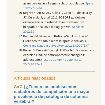
asymmetries in a Belgian school population.
Spine.
1982;7:555-62.
Negrini S, Aulisa AG, Aulisa L, Circo AB, de Mauroy
JC, Durmala J,
et al
. 2011 SOSORT guidelines:
orthopaedic and rehabilitation treatment of
idiopathic scoliosis during growth.
Scoliosis.
2012;7:3
.
Romano M, Minozzi S, Bettany-Saltikov J,
et al
.
Exercises for adolescent idiopathic scoliosis.
Cochrane Database Syst Rev. 2012;8:CD007837.
Bielec G, Peczak-Graczyk A, WaadeB. Do swimming
exercises induce anthropometric changes in
adolescents?
Issues Compr Pediatr Nurs.
2013;36:37-47.
Artículos relacionados
AVC
|
¿Tienen los adolescentes
nadadores de competición una mayor
prevalencia de patología de columna
vertebral?