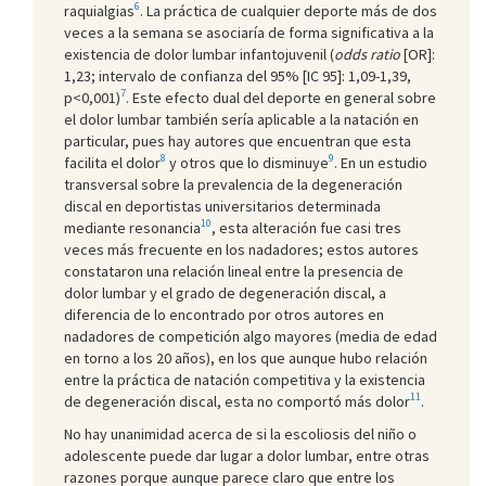
6
raquialgias
. La práctica de cualquier deporte más de dos
veces a la semana se asociaría de forma significativa a la
existencia de dolor lumbar infantojuvenil (
odds ratio
[OR]:
1,23; intervalo de confianza del 95% [IC 95]: 1,09-1,39,
7
p<0,001)
. Este efecto dual del deporte en general sobre
el dolor lumbar también sería aplicable a la natación en
particular, pues hay autores que encuentran que esta
8
9
facilita el dolor
y otros que lo disminuye
. En un estudio
transversal sobre la prevalencia de la degeneración
discal en deportistas universitarios determinada
10
mediante resonancia
, esta alteración fue casi tres
veces más frecuente en los nadadores; estos autores
constataron una relación lineal entre la presencia de
dolor lumbar y el grado de degeneración discal, a
diferencia de lo encontrado por otros autores en
nadadores de competición algo mayores (media de edad
en torno a los 20 años), en los que aunque hubo relación
entre la práctica de natación competitiva y la existencia
11
de degeneración discal, esta no comportó más dolor
.
No hay unanimidad acerca de si la escoliosis del niño o
adolescente puede dar lugar a dolor lumbar, entre otras
razones porque aunque parece claro que entre los