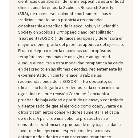
científicas que abordan de forma específica esta entidad
clínica consideremos: la Scoliosis Research Society
(SRS), de raíces esencialmente norteamericanas y
tradicionalmente poco propicia a recomendar
cinesiterapia específica de la escoliosis, y la Scientific
Society on Scoliosis Orthopaedic and Rehabilitation
Treatment (SOSORT), de raíces europeas y defensora en
mayor o menor grado del papel terapéutico del ejercicio.
El uso del ejercicio en la escoliosis con propósitos
terapéuticos tiene más de un siglo de antigüedad.
Aunque el recurso a esta modalidad terapéutica ha caído
en descrédito en las últimas décadas, recientemente ha
experimentado un cierto renacer a raíz de las
16
recomendaciones de la SOSORT
. No obstante, su
eficacia no ha llegado a ser demostrada con un mínimo
17
rigor. Una reciente revisión Cochrane
encuentra
pruebas de baja calidad a partir de un ensayo controlado
y aleatorizado de que el ejercicio como coadyuvante de
otros tratamientos conservadores aumenta la eficacia
de estos. A partir de una cohorte prospectiva se
constata la existencia de pruebas de muy baja calidad a
favor que los ejercicios específicos de escoliosis
estructurados dentro de un programa terapéutico