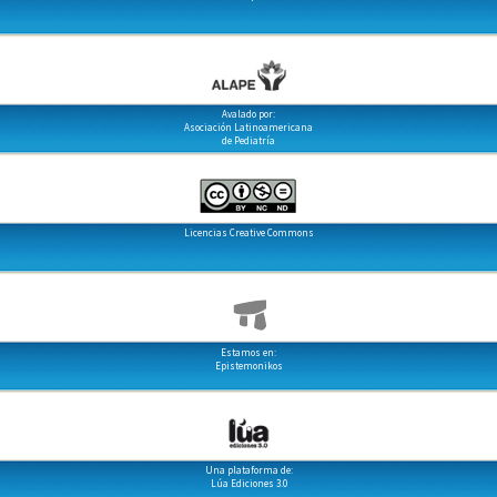
Avalado por:
Asociación Latinoamericana
de Pediatría
Licencias Creative Commons
Estamos en:
Epistemonikos
Una plataforma de:
Lúa Ediciones 3.0