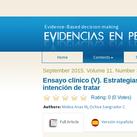
Evidence-Based decision making
Home
Contents
September 2015. Volume 11. Number 
Ensayo clínico (V). Estrategia
intención de tratar
Rating: 0 (0 Votes)
Authors:
Molina Arias M
,
Ochoa Sangrador C
.
Full Article
Versión española