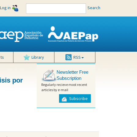
Log in
Search
ts
Library
RSS
Newsletter Free
Subscription
isis por
Regularly recieve most recent
articles by e-mail
Subscribe