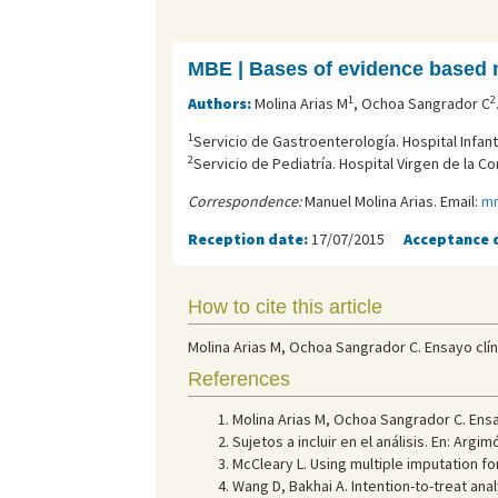
MBE | Bases of evidence based 
1
2
Authors:
Molina Arias M
, Ochoa Sangrador C
1
Servicio de Gastroenterología. Hospital Infanti
2
Servicio de Pediatría. Hospital Virgen de la C
Correspondence:
Manuel Molina Arias. Email:
mm
Reception date:
17/07/2015
Acceptance 
How to cite this article
Molina Arias M, Ochoa Sangrador C. Ensayo clínic
References
Molina Arias M, Ochoa Sangrador C. Ensay
Sujetos a incluir en el análisis. En: Arg
McCleary L. Using multiple imputation for
Wang D, Bakhai A. Intention-to-treat analy