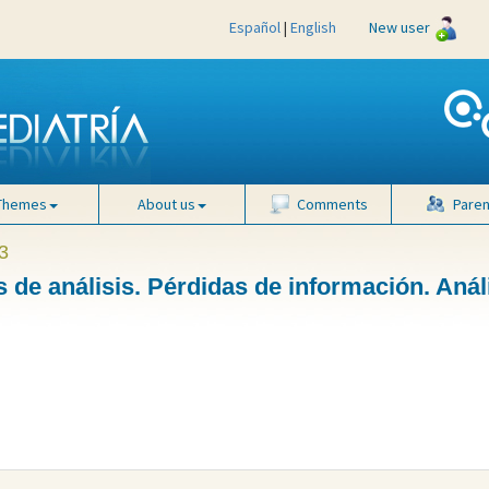
Español
|
English
New user
Themes
About us
Comments
Paren
3
s de análisis. Pérdidas de información. Anál