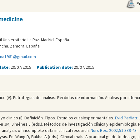
Pr
medicine
.
l Universitario La Paz. Madrid. España.
oncha. Zamora. España.
a1961@gmail.com
date:
20/07/2015
Publication date:
29/07/2015
o (V). Estrategias de análisis. Pérdidas de información. Análisis por intenció
o clínico (I). Definición. Tipos. Estudios cuasiexperimentales.
Evid Pediatr. 
imón JM, Jiménez J (eds.). Métodos de investigación clínica y epidemiología. M
 analysis of incomplete data in clinical research.
Nurs Res. 2002;51:339-43.
sis. En: Wang D, Bakhai A (eds.). Clinical trials. A practical guide to design