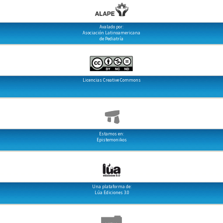
Avalado por:
Asociación Latinoamericana
de Pediatría
Licencias Creative Commons
Estamos en:
Epistemonikos
Una plataforma de:
Lúa Ediciones 3.0