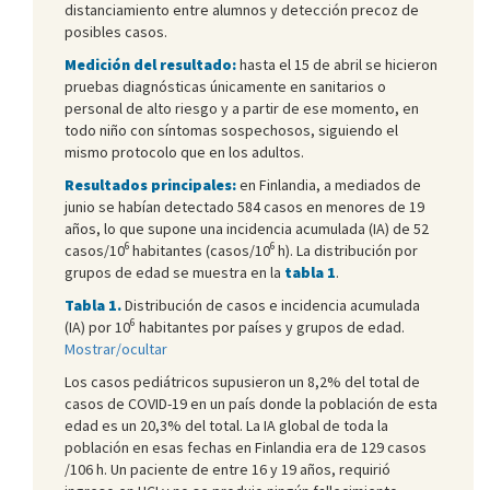
distanciamiento entre alumnos y detección precoz de
posibles casos.
Medición del resultado:
hasta el 15 de abril se hicieron
pruebas diagnósticas únicamente en sanitarios o
personal de alto riesgo y a partir de ese momento, en
todo niño con síntomas sospechosos, siguiendo el
mismo protocolo que en los adultos.
Resultados principales:
en Finlandia, a mediados de
junio se habían detectado 584 casos en menores de 19
años, lo que supone una incidencia acumulada (IA) de 52
6
6
casos/10
habitantes (casos/10
h). La distribución por
grupos de edad se muestra en la
tabla 1
.
Tabla 1.
Distribución de casos e incidencia acumulada
6
(IA) por 10
habitantes por países y grupos de edad.
Mostrar/ocultar
Los casos pediátricos supusieron un 8,2% del total de
casos de COVID-19 en un país donde la población de esta
edad es un 20,3% del total. La IA global de toda la
población en esas fechas en Finlandia era de 129 casos
/106 h. Un paciente de entre 16 y 19 años, requirió