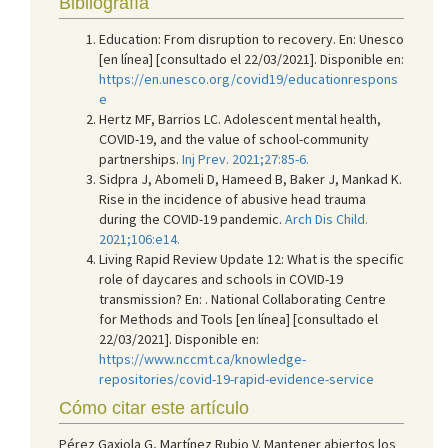
Bibliografía
Education: From disruption to recovery. En: Unesco
[en línea] [consultado el 22/03/2021]. Disponible en:
https://en.unesco.org/covid19/educationrespons
e
Hertz MF, Barrios LC. Adolescent mental health,
COVID-19, and the value of school-community
partnerships.
Inj Prev. 2021;27:85-6.
Sidpra J, Abomeli D, Hameed B, Baker J, Mankad K.
Rise in the incidence of abusive head trauma
during the COVID-19 pandemic.
Arch Dis Child.
2021;106:e14.
Living Rapid Review Update 12: What is the specific
role of daycares and schools in COVID-19
transmission? En: . National Collaborating Centre
for Methods and Tools [en línea] [consultado el
22/03/2021]. Disponible en:
https://www.nccmt.ca/knowledge-
repositories/covid-19-rapid-evidence-service
Cómo citar este artículo
Pérez Gaxiola G, Martínez Rubio V. Mantener abiertos los