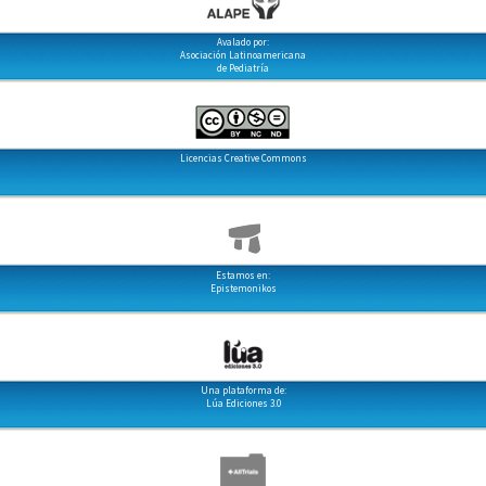
Avalado por:
Asociación Latinoamericana
de Pediatría
Licencias Creative Commons
Estamos en:
Epistemonikos
Una plataforma de:
Lúa Ediciones 3.0