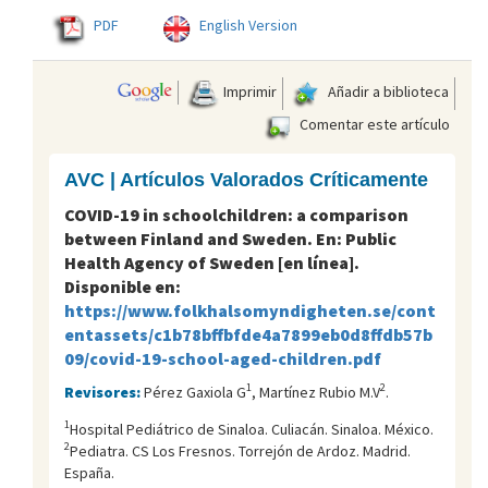
PDF
English Version
Imprimir
Añadir a biblioteca
Comentar este artículo
AVC | Artículos Valorados Críticamente
COVID-19 in schoolchildren: a comparison
between Finland and Sweden. En: Public
Health Agency of Sweden [en línea].
Disponible en:
https://www.folkhalsomyndigheten.se/cont
entassets/c1b78bffbfde4a7899eb0d8ffdb57b
09/covid-19-school-aged-children.pdf
1
2
Revisores:
Pérez Gaxiola G
, Martínez Rubio M.V
.
1
Hospital Pediátrico de Sinaloa. Culiacán. Sinaloa. México.
2
Pediatra. CS Los Fresnos. Torrejón de Ardoz. Madrid.
España.