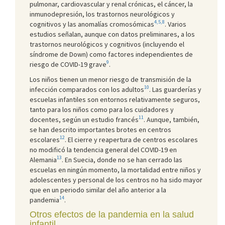
pulmonar, cardiovascular y renal crónicas, el cáncer, la
inmunodepresión, los trastornos neurológicos y
4,5,8
cognitivos y las anomalías cromosómicas
. Varios
estudios señalan, aunque con datos preliminares, a los
trastornos neurológicos y cognitivos (incluyendo el
síndrome de Down) como factores independientes de
9
riesgo de COVID-19 grave
.
Los niños tienen un menor riesgo de transmisión de la
10
infección comparados con los adultos
. Las guarderías y
escuelas infantiles son entornos relativamente seguros,
tanto para los niños como para los cuidadores y
11
docentes, según un estudio francés
. Aunque, también,
se han descrito importantes brotes en centros
12
escolares
. El cierre y reapertura de centros escolares
no modificó la tendencia general del COVID-19 en
13
Alemania
. En Suecia, donde no se han cerrado las
escuelas en ningún momento, la mortalidad entre niños y
adolescentes y personal de los centros no ha sido mayor
que en un periodo similar del año anterior a la
14
pandemia
.
Otros efectos de la pandemia en la salud
infantil