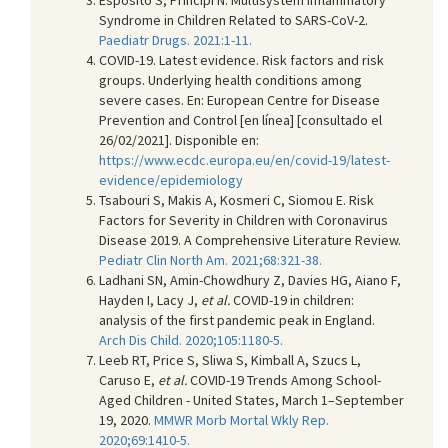
Syndrome in Children Related to SARS-CoV-2.
Paediatr Drugs. 2021:1-11.
COVID-19. Latest evidence. Risk factors and risk
groups. Underlying health conditions among
severe cases. En: European Centre for Disease
Prevention and Control [en línea] [consultado el
26/02/2021]. Disponible en:
https://www.ecdc.europa.eu/en/covid-19/latest-
evidence/epidemiology
Tsabouri S, Makis A, Kosmeri C, Siomou E. Risk
Factors for Severity in Children with Coronavirus
Disease 2019. A Comprehensive Literature Review.
Pediatr Clin North Am. 2021;68:321-38.
Ladhani SN, Amin-Chowdhury Z, Davies HG, Aiano F,
Hayden I, Lacy J,
et al.
COVID-19 in children:
analysis of the first pandemic peak in England.
Arch Dis Child. 2020;105:1180-5.
Leeb RT, Price S, Sliwa S, Kimball A, Szucs L,
Caruso E,
et al.
COVID-19 Trends Among School-
Aged Children - United States, March 1–September
19, 2020.
MMWR Morb Mortal Wkly Rep.
2020;69:1410-5.