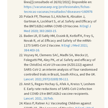
línea] [consultado el 26/02/2021]. Disponible en:
https://vacunasaep.org/profesionales/fichas-
tecnicas-vacunas/resultados?diseases=160976
Polack FP, Thomas SJ, Kitchin N, Absalon J,
Gurtman A, Lockhart S,
et al.
Safety and Efficacy of
the BNT162b2 mRNA COVID-19 Vaccine.
N Engl J
Med 2020; 383:2603-15.
Baden LR, El Sahly HM, Essink B, Kotloff K, Frey S,
Novak R,
et al.
Efficacy and Safety of the mRNA-
1273 SARS-CoV-2 Vaccine.
N Engl J Med 2021;
384:403-16.
Voysey M, Clemens SAC, Madhi SA, Weckx LY,
Folegatti PM, Aley PK,
et al.
Safety and efficacy of
the ChAdOx1 nCoV-19 vaccine (AZD1222) against
SARS-CoV-2: an interim analysis of four randomised
controlled trials in Brazil, South Africa, and the UK.
Lancet. 2021;397(10269):99-111.
Amit S, Regev-Yochay G, Afek A, Kreiss Y, Leshem
E. Early rate reductions of SARS-CoV-2 infection
and COVID-19 in BNT162b2 vaccine recipients.
Lancet. 2021, 18/feb.
Klass P, Ratner AJ. Vaccinating Children against
COVID-19 - The Lessons of Measles.
N Engl J Med.