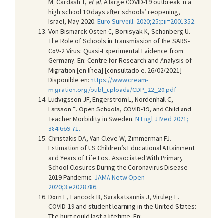
M, Cardash T,
et al.
A large COVID-19 outbreak in a
high school 10 days after schools’ reopening,
Israel, May 2020.
Euro Surveill. 2020;25:pii=2001352.
Von Bismarck-Osten C, Borusyak K, Schönberg U.
The Role of Schools in Transmission of the SARS-
CoV-2 Virus: Quasi-Experimental Evidence from
Germany. En: Centre for Research and Analysis of
Migration [en línea] [consultado el 26/02/2021].
Disponible en:
https://www.cream-
migration.org/publ_uploads/CDP_22_20.pdf
Ludvigsson JF, Engerström L, Nordenhäll C,
Larsson E. Open Schools, COVID-19, and Child and
Teacher Morbidity in Sweden.
N Engl J Med 2021;
384:669-71.
Christakis DA, Van Cleve W, Zimmerman FJ.
Estimation of US Children’s Educational Attainment
and Years of Life Lost Associated With Primary
School Closures During the Coronavirus Disease
2019 Pandemic.
JAMA Netw Open.
2020;3:e2028786.
Dorn E, Hancock B, Sarakatsannis J, Viruleg E.
COVID-19 and student learning in the United States:
The hurt could last a lifetime. En: