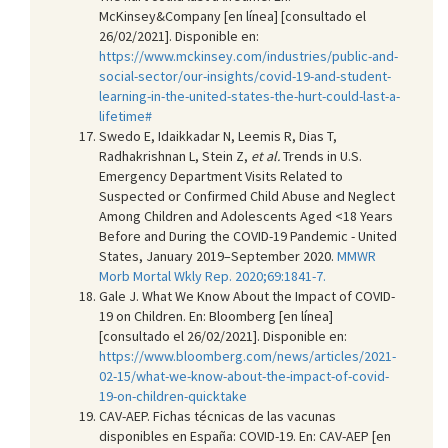
McKinsey&Company [en línea] [consultado el
26/02/2021]. Disponible en:
https://www.mckinsey.com/industries/public-and-
social-sector/our-insights/covid-19-and-student-
learning-in-the-united-states-the-hurt-could-last-a-
lifetime#
Swedo E, Idaikkadar N, Leemis R, Dias T,
Radhakrishnan L, Stein Z,
et al.
Trends in U.S.
Emergency Department Visits Related to
Suspected or Confirmed Child Abuse and Neglect
Among Children and Adolescents Aged <18 Years
Before and During the COVID-19 Pandemic - United
States, January 2019–September 2020.
MMWR
Morb Mortal Wkly Rep. 2020;69:1841-7.
Gale J. What We Know About the Impact of COVID-
19 on Children. En: Bloomberg [en línea]
[consultado el 26/02/2021]. Disponible en:
https://www.bloomberg.com/news/articles/2021-
02-15/what-we-know-about-the-impact-of-covid-
19-on-children-quicktake
CAV-AEP. Fichas técnicas de las vacunas
disponibles en España: COVID-19. En: CAV-AEP [en