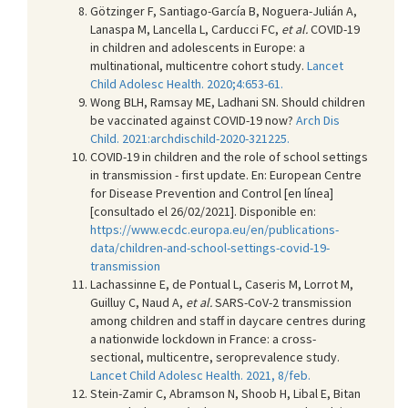
Götzinger F, Santiago-García B, Noguera-Julián A,
Lanaspa M, Lancella L, Carducci FC,
et al.
COVID-19
in children and adolescents in Europe: a
multinational, multicentre cohort study.
Lancet
Child Adolesc Health. 2020;4:653-61.
Wong BLH, Ramsay ME, Ladhani SN. Should children
be vaccinated against COVID-19 now?
Arch Dis
Child. 2021:archdischild-2020-321225.
COVID-19 in children and the role of school settings
in transmission - first update. En: European Centre
for Disease Prevention and Control [en línea]
[consultado el 26/02/2021]. Disponible en:
https://www.ecdc.europa.eu/en/publications-
data/children-and-school-settings-covid-19-
transmission
Lachassinne E, de Pontual L, Caseris M, Lorrot M,
Guilluy C, Naud A,
et al.
SARS-CoV-2 transmission
among children and staff in daycare centres during
a nationwide lockdown in France: a cross-
sectional, multicentre, seroprevalence study.
Lancet Child Adolesc Health. 2021, 8/feb.
Stein-Zamir C, Abramson N, Shoob H, Libal E, Bitan