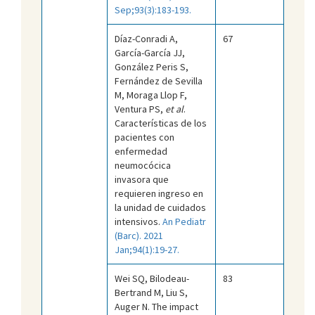
Sep;93(3):183-193.
Díaz-Conradi A,
67
García-García JJ,
González Peris S,
Fernández de Sevilla
M, Moraga Llop F,
Ventura PS,
et al
.
Características de los
pacientes con
enfermedad
neumocócica
invasora que
requieren ingreso en
la unidad de cuidados
intensivos.
An Pediatr
(Barc). 2021
Jan;94(1):19-27.
Wei SQ, Bilodeau-
83
Bertrand M, Liu S,
Auger N. The impact