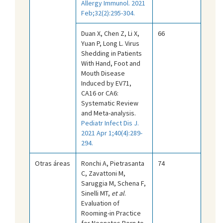
Allergy Immunol. 2021
Feb;32(2):295-304.
Duan X, Chen Z, Li X,
66
Yuan P, Long L. Virus
Shedding in Patients
With Hand, Foot and
Mouth Disease
Induced by EV71,
CA16 or CA6:
Systematic Review
and Meta-analysis.
Pediatr Infect Dis J.
2021 Apr 1;40(4):289-
294.
Otras áreas
Ronchi A, Pietrasanta
74
C, Zavattoni M,
Saruggia M, Schena F,
Sinelli MT,
et al
.
Evaluation of
Rooming-in Practice
for Neonates Born to