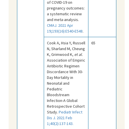
of COVID-19 on
pregnancy outcomes:
a systematic review
and meta-analysis.
CMAJ. 2021 Apr
19;193(16):E540-E548
.
Cook A, Hsia Y, Russell
65
N, Sharland M, Cheung
K, Grimwood K,
et al.
Association of Empiric
Antibiotic Regimen
Discordance With 30-
Day Mortality in
Neonatal and
Pediatric
Bloodstream
Infection-A Global
Retrospective Cohort
Study.
Pediatr Infect
Dis J. 2021 Feb
1;40(2):137-143.