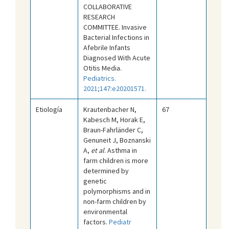
COLLABORATIVE
RESEARCH
COMMITTEE. Invasive
Bacterial Infections in
Afebrile Infants
Diagnosed With Acute
Otitis Media.
Pediatrics.
2021;147:e20201571.
Etiología
Krautenbacher N,
67
Kabesch M, Horak E,
Braun-Fahrländer C,
Genuneit J, Boznanski
A,
et al
. Asthma in
farm children is more
determined by
genetic
polymorphisms and in
non-farm children by
environmental
factors.
Pediatr