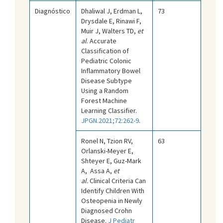
Diagnóstico
Dhaliwal J, Erdman L,
73
Drysdale E, Rinawi F,
Muir J, Walters TD,
et
al
. Accurate
Classification of
Pediatric Colonic
Inflammatory Bowel
Disease Subtype
Using a Random
Forest Machine
Learning Classifier.
JPGN.2021;72:262-9
.
Ronel N, Tzion RV,
63
Orlanski-Meyer E,
Shteyer E, Guz-Mark
A, Assa A,
et
al.
Clinical Criteria Can
Identify Children With
Osteopenia in Newly
Diagnosed Crohn
Disease.
J Pediatr