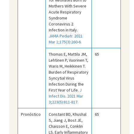
Mothers With Severe
Acute Respiratory
Syndrome
Coronavirus 2
Infection in Italy.
JAMA
Pediatr. 2021
Mar 1;175(3):260-6.
Thomas E, Mattila JM,
65
Lehtinen P, Vuorinen T,
Waris M, Heikkinen T.
Burden of Respiratory
Syncytial Virus
Infection During the
First Year of Life.
J
Infect Dis. 2021 Mar
3;223(5):811-817.
Pronóstico
Constant BD, Khushal
65
S, Jiang J, Bost JE,
Chaisson E, Conklin
LS. Early Inflammatory