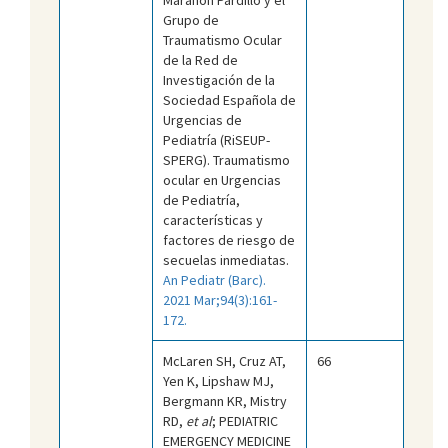
Grupo de
Traumatismo Ocular
de la Red de
Investigación de la
Sociedad Española de
Urgencias de
Pediatría (RiSEUP-
SPERG). Traumatismo
ocular en Urgencias
de Pediatría,
características y
factores de riesgo de
secuelas inmediatas.
An Pediatr (Barc).
2021 Mar;94(3):161-
172.
McLaren SH, Cruz AT,
66
Yen K, Lipshaw MJ,
Bergmann KR, Mistry
RD,
et al
; PEDIATRIC
EMERGENCY MEDICINE