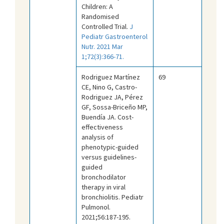
Children: A
Randomised
Controlled Trial.
J
Pediatr Gastroenterol
Nutr. 2021 Mar
1;72(3):366-71.
Rodriguez Martínez
69
CE, Nino G, Castro-
Rodriguez JA, Pérez
GF, Sossa-Briceño MP,
Buendía JA. Cost-
effectiveness
analysis of
phenotypic-guided
versus guidelines-
guided
bronchodilator
therapy in viral
bronchiolitis. Pediatr
Pulmonol.
2021;56:187-195.