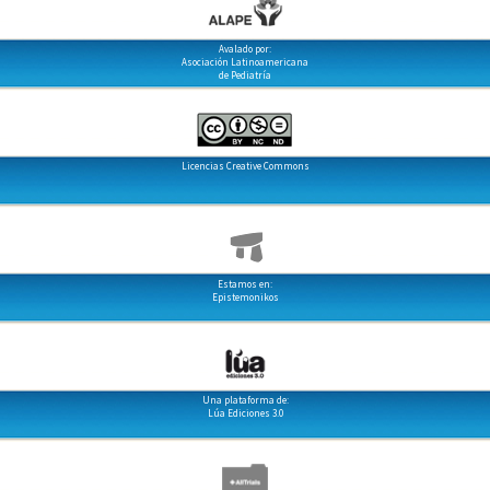
Avalado por:
Asociación Latinoamericana
de Pediatría
Licencias Creative Commons
Estamos en:
Epistemonikos
Una plataforma de:
Lúa Ediciones 3.0