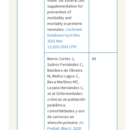
Askie LM. Enteral zinc
supplementation for
prevention of
morbidity and
mortality in preterm
neonates.
Cochrane
Database Syst Rev.
2021 Mar
12;3(3):CD012797.
Barrio Cortes J,
63
Suárez Fernández C,
Bandeira de Oliveira
M, Muñoz Lagos C,
Beca Martínez MT,
Lozano Hernández C,
et al.
Enfermedades
crónicas en población
pediátrica:
comorbilidades y uso
de servicios en
atención primaria.
An
Pediatr (Barc). 2020