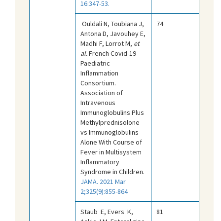
16:347-53.
Ouldali N, Toubiana J,
74
Antona D, Javouhey E,
Madhi F, Lorrot M,
et
al.
French Covid-19
Paediatric
Inflammation
Consortium.
Association of
Intravenous
Immunoglobulins Plus
Methylprednisolone
vs Immunoglobulins
Alone With Course of
Fever in Multisystem
Inflammatory
Syndrome in Children.
JAMA. 2021 Mar
2;325(9):855-864
Staub E, Evers K,
81