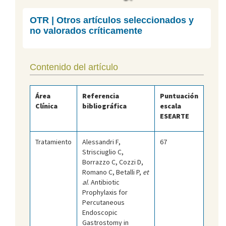
OTR | Otros artículos seleccionados y
no valorados críticamente
Contenido del artículo
Área
Referencia
Puntuación
Clínica
bibliográfica
escala
ESEARTE
Tratamiento
Alessandri F,
67
Strisciuglio C,
Borrazzo C, Cozzi D,
Romano C, Betalli P,
et
al
. Antibiotic
Prophylaxis for
Percutaneous
Endoscopic
Gastrostomy in