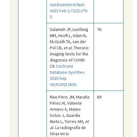
Gastroenterol Nutr.
2021 Feb 1;72(2):270-
5.
Salameh JP, Leeflang
76
MM, Hooft L, Islam N,
McGrath TA, van der
Pol CB,
et al
. Thoracic
imaging tests for the
diagnosis of COVID‐
19.
Cochrane
Database Syst Rev.
2020 Sep
30;9:CD013639.
Rius Peris JM, Maraña
69
Pérez AI, Valiente
Armero A, Mateo
Sotos J, Guardia
Nieto L, Torres AM,
et
al
. La radiografía de
tórax en la