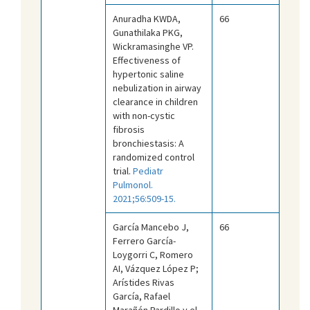
Anuradha KWDA,
66
Gunathilaka PKG,
Wickramasinghe VP.
Effectiveness of
hypertonic saline
nebulization in airway
clearance in children
with non-cystic
fibrosis
bronchiestasis: A
randomized control
trial.
Pediatr
Pulmonol.
2021;56:509-15.
García Mancebo J,
66
Ferrero García-
Loygorri C, Romero
AI, Vázquez López P;
Arístides Rivas
García, Rafael
Marañón Pardillo y el