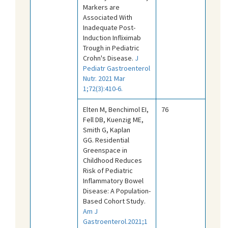
Markers are
Associated With
Inadequate Post-
Induction Infliximab
Trough in Pediatric
Crohn's Disease.
J
Pediatr Gastroenterol
Nutr. 2021 Mar
1;72(3):410-6.
Elten M, Benchimol EI,
76
Fell DB, Kuenzig ME,
Smith G, Kaplan
GG. Residential
Greenspace in
Childhood Reduces
Risk of Pediatric
Inflammatory Bowel
Disease: A Population-
Based Cohort Study.
Am J
Gastroenterol.2021;1