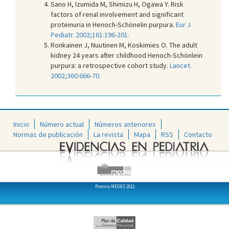
Sano H, Izumida M, Shimizu H, Ogawa Y. Risk
factors of renal involvement and significant
proteinuria in Henoch-Schönelin purpura.
Eur J
Pediatr. 2002;161:196-201.
Ronkainen J, Nuutinen M, Koskimies O. The adult
kidney 24 years after childhood Henoch-Schönlein
purpura: a retrospective cohort study.
Lancet.
2002;360:666-70.
Inicio
Número actual
Números anteriores
Normas de publicación
La revista
Mapa
RSS
Contacto
Premio MEDES 2012