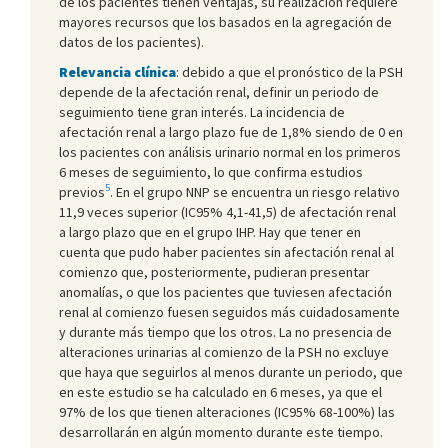
de los pacientes tienen ventajas, su realización requiere
mayores recursos que los basados en la agregación de
datos de los pacientes).
Relevancia clínica
: debido a que el pronóstico de la PSH
depende de la afectación renal, definir un periodo de
seguimiento tiene gran interés. La incidencia de
afectación renal a largo plazo fue de 1,8% siendo de 0 en
los pacientes con análisis urinario normal en los primeros
6 meses de seguimiento, lo que confirma estudios
5
previos
. En el grupo NNP se encuentra un riesgo relativo
11,9 veces superior (IC95% 4,1-41,5) de afectación renal
a largo plazo que en el grupo IHP. Hay que tener en
cuenta que pudo haber pacientes sin afectación renal al
comienzo que, posteriormente, pudieran presentar
anomalías, o que los pacientes que tuviesen afectación
renal al comienzo fuesen seguidos más cuidadosamente
y durante más tiempo que los otros. La no presencia de
alteraciones urinarias al comienzo de la PSH no excluye
que haya que seguirlos al menos durante un periodo, que
en este estudio se ha calculado en 6 meses, ya que el
97% de los que tienen alteraciones (IC95% 68-100%) las
desarrollarán en algún momento durante este tiempo.