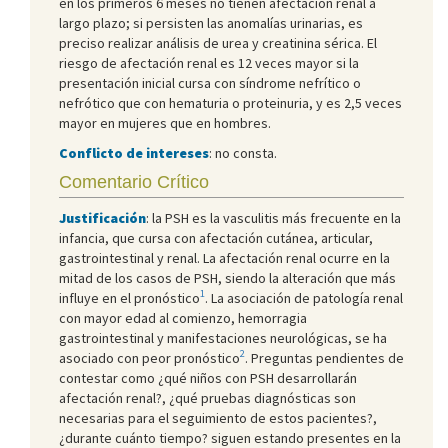
en los primeros 6 meses no tienen afectación renal a
largo plazo; si persisten las anomalías urinarias, es
preciso realizar análisis de urea y creatinina sérica. El
riesgo de afectación renal es 12 veces mayor si la
presentación inicial cursa con síndrome nefrítico o
nefrótico que con hematuria o proteinuria, y es 2,5 veces
mayor en mujeres que en hombres.
Conflicto de intereses
: no consta.
Comentario Crítico
Justificación
: la PSH es la vasculitis más frecuente en la
infancia, que cursa con afectación cutánea, articular,
gastrointestinal y renal. La afectación renal ocurre en la
mitad de los casos de PSH, siendo la alteración que más
1
influye en el pronóstico
. La asociación de patología renal
con mayor edad al comienzo, hemorragia
gastrointestinal y manifestaciones neurológicas, se ha
2
asociado con peor pronóstico
. Preguntas pendientes de
contestar como ¿qué niños con PSH desarrollarán
afectación renal?, ¿qué pruebas diagnósticas son
necesarias para el seguimiento de estos pacientes?,
¿durante cuánto tiempo? siguen estando presentes en la