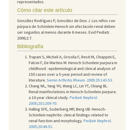
representados.
Cómo citar este artículo
González Rodríguez P, González de Dios J. Los niños con
púrpura de Schönlein-Henoch sin afectación renal deben
ser seguidos al menos durante 6 meses. Evid Pediatr.
2006;2:7.
Bibliografía
Trapani S, Micheli A, Grisolia F, Resti M, Chiappini E,
Falcini F, De Martino M. Henoch Schonlein purpura in
childhood : epidemiological and clinical analysis of
150 cases over a 5-year period and review of
literature.
Semin Arthritis Rheum. 2005:35:143-53.
Chang WL, Yang YH, Wang LC, Lin YT, Chiang BL.
Renal manifestations in Henoch-Schonlein purpura:
a 10-year clinical study.
Pediatr Nephrol.
2005;20:1269-70.
Halling SFE, Soderberg MP, Berg UB. Henoch-
Schönlein nephritis: clinical findings related to
renal function and morphology.
Pediatr Nephrol.
2005;20:46-51
.