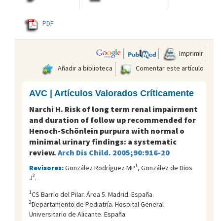
PDF
Imprimir
Añadir a biblioteca
Comentar este artículo
AVC | Artículos Valorados Críticamente
Narchi H. Risk of long term renal impairment
and duration of follow up recommended for
Henoch-Schönlein purpura with normal o
minimal urinary findings: a systematic
review.
Arch Dis Child. 2005;90:916-20
1
Revisores:
González Rodríguez MP
, González de Dios
2
J
.
1
CS Barrio del Pilar. Área 5. Madrid. España.
2
Departamento de Pediatría. Hospital General
Universitario de Alicante. España.