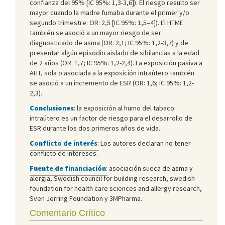
confianza del 95% [IC 95%: 1,3-3,6]). El riesgo resulto ser
mayor cuando la madre fumaba durante el primer y/o
segundo trimestre: OR: 2,5 [IC 95%: 1,5–4]). El HTME
también se asoció a un mayor riesgo de ser
diagnosticado de asma (OR: 2,1; IC 95%: 1,2-3,7) y de
presentar algún episodio aislado de sibilancias a la edad
de 2 años (OR: 1,7; IC 95%: 1,2-2,4). La exposición pasiva a
AHT, sola o asociada a la exposición intraútero también
se asoció a un incremento de ESR (OR: 1,6; IC 95%: 1,2-
2,3).
Conclusiones
: la exposición al humo del tabaco
intraútero es un factor de riesgo para el desarrollo de
ESR durante los dos primeros años de vida.
Conflicto de interés
:
Los autores declaran no tener
conflicto de intereses.
Fuente de financiación
:
asociación sueca de asma y
alergia, Swedish council for building research, swedish
foundation for health care sciences and allergy research,
Sven Jerring Foundation y 3MPharma.
Comentario Crítico