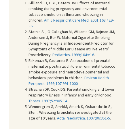
Gilliland FD, Li YF, Peters JM. Effects of maternal
smoking during pregnancy and environmental
tobacco smoke on asthma and wheezing in
children.
Am J Respir Crit Care Med. 2001;163:429-
36.
Stathis SL, O’Callaghan M, Williams GM, Najman JM,
Andersen J, Bor W. Maternal Cigarette Smoking
During Pregnancy Is an Independent Predictor for
Symptoms of Middle Ear Disease at Five Years’
Postdelivery.
Pediatrics. 1999;104:e16
.
Eskenazi B, Castorina R. Association of prenatal
maternal or postnatal child environmental tobacco
smoke exposure and neurodevelopmental and
behavioral problems in children.
Environ Health
Perspect. 1999;107:991-1000
Strachan DP, Cook DG. Parental smoking and lower
respiratory illness in infancy and early childhood.
Thorax. 1997;52:905-14
.
Wennergren G, AmrkM, Amark K, Oskarsdottir S,
Sten . Wheezing bronchitis reinvestigated at the
age of 10 years.
Acta Paediatrica. 1997;86:351-5
.