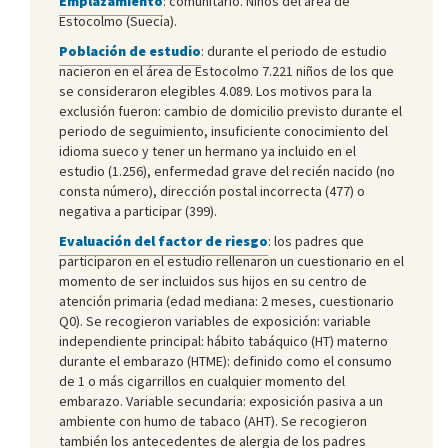
Emplazamiento
: comunitario. Niños del área de
Estocolmo (Suecia).
Población de estudio
: durante el periodo de estudio
nacieron en el área de Estocolmo 7.221 niños de los que
se consideraron elegibles 4.089. Los motivos para la
exclusión fueron: cambio de domicilio previsto durante el
periodo de seguimiento, insuficiente conocimiento del
idioma sueco y tener un hermano ya incluido en el
estudio (1.256), enfermedad grave del recién nacido (no
consta número), dirección postal incorrecta (477) o
negativa a participar (399).
Evaluación del factor de riesgo
: los padres que
participaron en el estudio rellenaron un cuestionario en el
momento de ser incluidos sus hijos en su centro de
atención primaria (edad mediana: 2 meses, cuestionario
Q0). Se recogieron variables de exposición: variable
independiente principal: hábito tabáquico (HT) materno
durante el embarazo (HTME): definido como el consumo
de 1 o más cigarrillos en cualquier momento del
embarazo. Variable secundaria: exposición pasiva a un
ambiente con humo de tabaco (AHT). Se recogieron
también los antecedentes de alergia de los padres