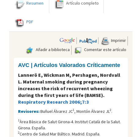
Resumen
Artículo completo
PDF
Imprimir
Añadir a biblioteca
Comentar este artículo
AVC | Artículos Valorados Críticamente
Lannerö E, Wickman M, Pershagen, Nordvall
L. Maternal smoking during pregnancy
increases the risk of recurrent wheezing
during the first years of life (BAMSE).
Respiratory Research 2006;7:3
1
2
Revisores:
Buñuel Álvarez JC
, Montón Álvarez JL
.
1
Àrea Bàsica de Salut Girona-4. Institut Català de la Salut.
Girona. España.
2
Centro de Salud Mar Báltico. Madrid. España.