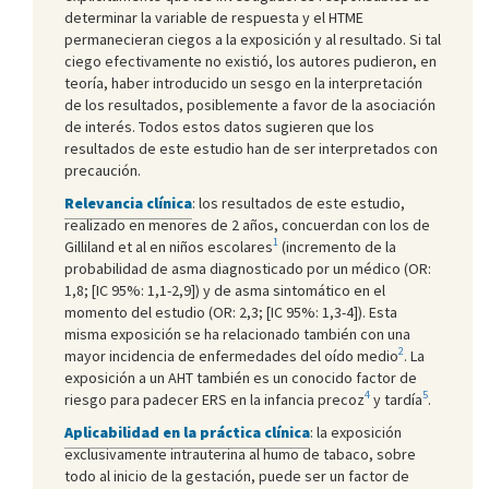
determinar la variable de respuesta y el HTME
permanecieran ciegos a la exposición y al resultado. Si tal
ciego efectivamente no existió, los autores pudieron, en
teoría, haber introducido un sesgo en la interpretación
de los resultados, posiblemente a favor de la asociación
de interés. Todos estos datos sugieren que los
resultados de este estudio han de ser interpretados con
precaución.
Relevancia clínica
: los resultados de este estudio,
realizado en menores de 2 años, concuerdan con los de
1
Gilliland et al en niños escolares
(incremento de la
probabilidad de asma diagnosticado por un médico (OR:
1,8; [IC 95%: 1,1-2,9]) y de asma sintomático en el
momento del estudio (OR: 2,3; [IC 95%: 1,3-4]). Esta
misma exposición se ha relacionado también con una
2
mayor incidencia de enfermedades del oído medio
. La
exposición a un AHT también es un conocido factor de
4
5
riesgo para padecer ERS en la infancia precoz
y tardía
.
Aplicabilidad en la práctica clínica
: la exposición
exclusivamente intrauterina al humo de tabaco, sobre
todo al inicio de la gestación, puede ser un factor de