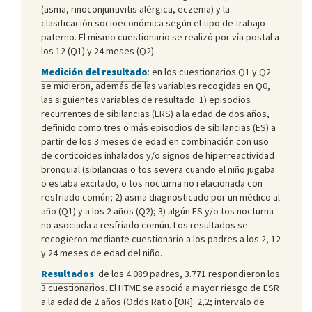
(asma, rinoconjuntivitis alérgica, eczema) y la
clasificación socioeconómica según el tipo de trabajo
paterno. El mismo cuestionario se realizó por vía postal a
los 12 (Q1) y 24 meses (Q2).
Medición del resultado
: en los cuestionarios Q1 y Q2
se midieron, además de las variables recogidas en Q0,
las siguientes variables de resultado: 1) episodios
recurrentes de sibilancias (ERS) a la edad de dos años,
definido como tres o más episodios de sibilancias (ES) a
partir de los 3 meses de edad en combinación con uso
de corticoides inhalados y/o signos de hiperreactividad
bronquial (sibilancias o tos severa cuando el niño jugaba
o estaba excitado, o tos nocturna no relacionada con
resfriado común; 2) asma diagnosticado por un médico al
año (Q1) y a los 2 años (Q2); 3) algún ES y/o tos nocturna
no asociada a resfriado común. Los resultados se
recogieron mediante cuestionario a los padres a los 2, 12
y 24 meses de edad del niño.
Resultados
: de los 4.089 padres, 3.771 respondieron los
3 cuestionarios. El HTME se asoció a mayor riesgo de ESR
a la edad de 2 años (Odds Ratio [OR]: 2,2; intervalo de