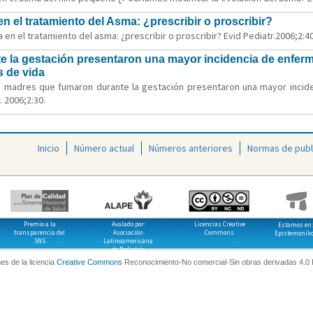
 el tratamiento del Asma: ¿prescribir o proscribir?
en el tratamiento del asma: ¿prescribir o proscribir? Evid Pediatr.2006;2:40
e la gestación presentaron una mayor incidencia de enferm
s de vida
de madres que fumaron durante la gestación presentaron una mayor incid
 2006;2:30.
Inicio
Número actual
Números anteriores
Normas de publ
Premio a la
Avalado por:
Licencias Creative
Estamos en:
transparencia del
Asociación
Commons
Epistemonik
SNS
Latinoamericana
de Pediatría
es de la licencia
Creative Commons
Reconocimiento-No comercial-Sin obras derivadas 4.0