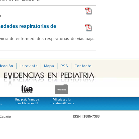
.
edades respiratorias de
encia de enfermedades respiratorias de vías bajas
icación
La revista
Mapa
RSS
Contacto
Una plataforma de:
Adheridos a la
Lúa Ediciones 3.0
iniciativa All Trials
os
 España
ISSN | 1885-7388