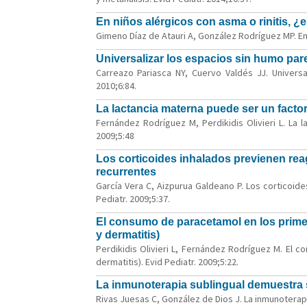
En niños alérgicos con asma o rinitis, ¿e
Gimeno Díaz de Atauri A, González Rodríguez MP. En n
Universalizar los espacios sin humo par
Carreazo Pariasca NY, Cuervo Valdés JJ. Universa
2010;6:84.
La lactancia materna puede ser un facto
Fernández Rodríguez M, Perdikidis Olivieri L. La 
2009;5:48
Los corticoides inhalados previenen re
recurrentes
García Vera C, Aizpurua Galdeano P. Los corticoi
Pediatr. 2009;5:37.
El consumo de paracetamol en los primer
y dermatitis)
Perdikidis Olivieri L, Fernández Rodríguez M. El 
dermatitis). Evid Pediatr. 2009;5:22.
La inmunoterapia sublingual demuestra s
Rivas Juesas C, González de Dios J. La inmunoterapi