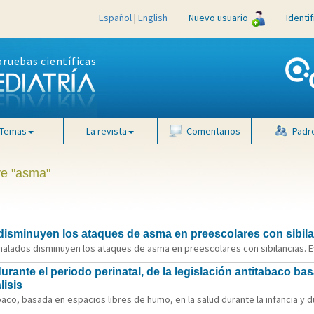
Español
|
English
Nuevo usuario
Identi
pruebas científicas
Temas
La revista
Comentarios
Padr
ve "asma"
 disminuyen los ataques de asma en preescolares con sibil
halados disminuyen los ataques de asma en preescolares con sibilancias. Ev
 durante el periodo perinatal, de la legislación antitabaco b
lisis
aco, basada en espacios libres de humo, en la salud durante la infancia y d