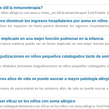
s útil la inmunoterapia?
iños alérgicos con asma o rinitis, ¿es útil la inmunoterapia? Evid Pediatr. 2
ece disminuir los ingresos hospitalarios por asma en niños
lizar los espacios sin humo parece disminuir los ingresos hospitalarios
r implicado en una mejor función pulmonar en la infancia
lactancia materna puede ser un factor implicado en una mejor función pulm
agudizaciones en niños pequeños catalogados tanto de asm
des inhalados previenen reagudizaciones en niños pequeños catalogados t
os años de vida se puede asociar a mayor patología alérgic
consumo de paracetamol en los primeros años de vida se puede asociar a m
er eficaz en los niños con asma alérgico
a sublingual demuestra ser eficaz en los niños con asma alérgico. Evid Pedi