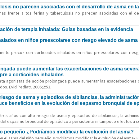
ulosis no parecen asociadas con el desarrollo de asma en la
as frente a tos ferina y tuberculosis no parecen asociadas con el des
ación de terapia inhalada: Guías basadas en la evidencia
nhalados en niños preescolares con riesgo elevado de asma 
amiento precoz con corticoides inhalados en niños preescolares con ries
longada puede aumentar las exacerbaciones de asma severa
pre a corticoides inhalados
 beta agonistas de acción prolongada puede aumentar las exacerbaciones
dos. Evid Pediatr. 2006;2:53.
iesgo de asma y episodios de sibilancias, la administració
uce beneficios en la evolución del espasmo bronquial de epi
tres años con alto riesgo de asma y episodios de sibilancias, la admini
 del espasmo bronquial de episódico a persistente ni tampoco efectos a cor
iño pequeño ¿Podríamos modificar la evolución del asma?
n el asma del niño pequeño ¿Podríamos modificar la evolución del asma? Evi