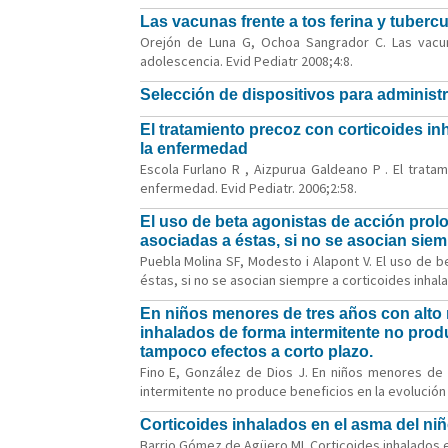
Las vacunas frente a tos ferina y tuberc
Orejón de Luna G, Ochoa Sangrador C. Las vacun
adolescencia. Evid Pediatr 2008;4:8.
Selección de dispositivos para administr
El tratamiento precoz con corticoides i
la enfermedad
Escola Furlano R , Aizpurua Galdeano P . El trat
enfermedad. Evid Pediatr. 2006;2:58.
El uso de beta agonistas de acción pro
asociadas a éstas, si no se asocian siem
Puebla Molina SF, Modesto i Alapont V. El uso de
éstas, si no se asocian siempre a corticoides inhala
En niños menores de tres años con alto r
inhalados de forma intermitente no prod
tampoco efectos a corto plazo.
Fino E, González de Dios J. En niños menores de 
intermitente no produce beneficios en la evolución
Corticoides inhalados en el asma del n
Barrio Gómez de Agüero MI. Corticoides inhalados e