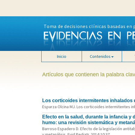
Toma de decisiones clínicas basadas en 
Inicio
Contenidos
Artículos que contienen la palabra cla
Los corticoides intermitentes inhalados
Esparza Olcina MJ. Los corticoides intermitentes in
Efecto en la salud, durante la infancia y
humo: una revisión sistemática y metaná
Barroso Espadero D. Efecto de la legislación antitab
y metanálisis. Evid Pediatr. 2014;10:37.