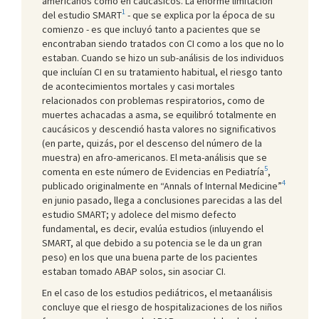
americanos como en caucásicos. La enorme limitación
1
del estudio SMART
- que se explica por la época de su
comienzo - es que incluyó tanto a pacientes que se
encontraban siendo tratados con CI como a los que no lo
estaban. Cuando se hizo un sub-análisis de los individuos
que incluían CI en su tratamiento habitual, el riesgo tanto
de acontecimientos mortales y casi mortales
relacionados con problemas respiratorios, como de
muertes achacadas a asma, se equilibró totalmente en
caucásicos y descendió hasta valores no significativos
(en parte, quizás, por el descenso del número de la
muestra) en afro-americanos. El meta-análisis que se
5
comenta en este número de Evidencias en Pediatría
,
4
publicado originalmente en “Annals of Internal Medicine”
en junio pasado, llega a conclusiones parecidas a las del
estudio SMART; y adolece del mismo defecto
fundamental, es decir, evalúa estudios (inluyendo el
SMART, al que debido a su potencia se le da un gran
peso) en los que una buena parte de los pacientes
estaban tomado ABAP solos, sin asociar CI.
En el caso de los estudios pediátricos, el metaanálisis
concluye que el riesgo de hospitalizaciones de los niños