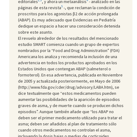
2,3
4
editoriales
, y ahora un metaanálisis
- analizado en las
5
páginas de esta revista
-, que reclaman la condición de
proscritos para los agonistas β2 de acción prolongada
(ABAP). Es muy adecuado que Evidencias en Pediatría
dedique un espacio a hacer una consideración detenida
sobre este asunto.
El revuelo alrededor de los resultados del mencionado
estudio SMART comienza cuando un grupo de expertos
nombrados por la “Food and Drug Administration” (FDA)
Americana los analiza y recomienda la inclusión de una
advertencia en todos los productos aprobados en los
Estados Unidos que contengan ABAP (salmeterol o
formoterol). En esa advertencia, publicada en Noviembre
de 2005 y actualizada posteriormente, en Mayo de 2006
(
http://www.fda.gov/cder/drug/advisory/LABA.htm
), se
dice textualmente que “estos medicamentos pueden
aumentar las posibilidades de la aparición de episodios
graves de asma, y de muerte cuando se producen dichos
episodios”. Aunque también añade que “los ABAP no
deben ser el primer medicamento utilizado para tratar el
asma; deben ser añadidos al plan de tratamiento sólo
cuando otros medicamentos no controlan el asma,
incluyendo la dosis bajas o medias de corticoides