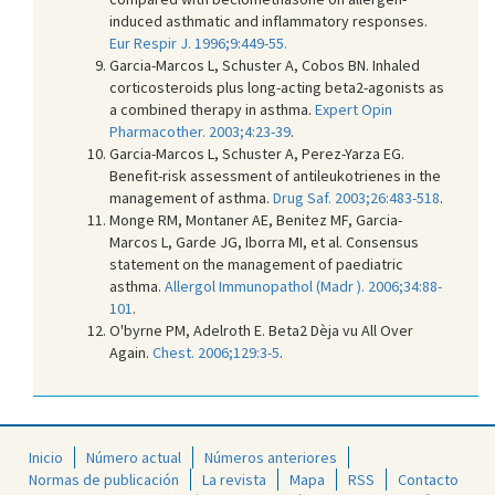
induced asthmatic and inflammatory responses.
Eur Respir J. 1996;9:449-55.
Garcia-Marcos L, Schuster A, Cobos BN. Inhaled
corticosteroids plus long-acting beta2-agonists as
a combined therapy in asthma.
Expert Opin
Pharmacother. 2003;4:23-39
.
Garcia-Marcos L, Schuster A, Perez-Yarza EG.
Benefit-risk assessment of antileukotrienes in the
management of asthma.
Drug Saf. 2003;26:483-518
.
Monge RM, Montaner AE, Benitez MF, Garcia-
Marcos L, Garde JG, Iborra MI, et al. Consensus
statement on the management of paediatric
asthma.
Allergol Immunopathol (Madr ). 2006;34:88-
101
.
O'byrne PM, Adelroth E. Beta2 Dèja vu All Over
Again.
Chest. 2006;129:3-5
.
Inicio
Número actual
Números anteriores
Normas de publicación
La revista
Mapa
RSS
Contacto