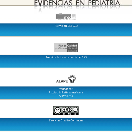
Premio MEDES 2012
Premio a la transparencia del SNS
Avalado por:
Asociación Latinoamericana
de Pediatría
Licencias Creative Commons