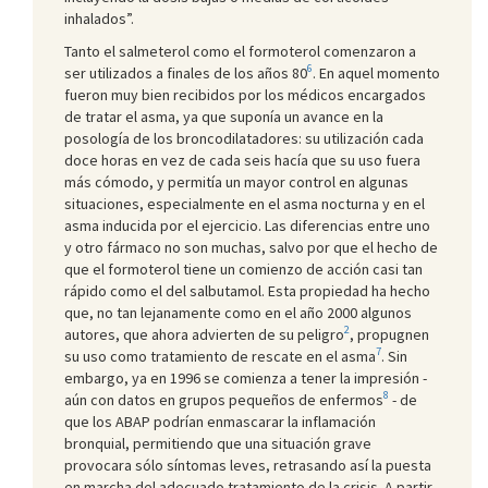
inhalados”.
Tanto el salmeterol como el formoterol comenzaron a
6
ser utilizados a finales de los años 80
. En aquel momento
fueron muy bien recibidos por los médicos encargados
de tratar el asma, ya que suponía un avance en la
posología de los broncodilatadores: su utilización cada
doce horas en vez de cada seis hacía que su uso fuera
más cómodo, y permitía un mayor control en algunas
situaciones, especialmente en el asma nocturna y en el
asma inducida por el ejercicio. Las diferencias entre uno
y otro fármaco no son muchas, salvo por que el hecho de
que el formoterol tiene un comienzo de acción casi tan
rápido como el del salbutamol. Esta propiedad ha hecho
que, no tan lejanamente como en el año 2000 algunos
2
autores, que ahora advierten de su peligro
, propugnen
7
su uso como tratamiento de rescate en el asma
. Sin
embargo, ya en 1996 se comienza a tener la impresión -
8
aún con datos en grupos pequeños de enfermos
- de
que los ABAP podrían enmascarar la inflamación
bronquial, permitiendo que una situación grave
provocara sólo síntomas leves, retrasando así la puesta
en marcha del adecuado tratamiento de la crisis. A partir