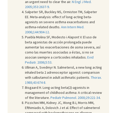
an urgent need to clear the air.
N Engl J Med.
2005;353:2637-9
.
Salpeter SR, Buckley NS, Ormiston TM, Salpeter
EE. Meta-analysis: effect of long-acting beta-
agonists on severe asthma exacerbations and
asthma-related deaths.
Ann Intern Med.
2006;144:904-12
.
Puebla Molina SF, Modesto i Alapont V. El uso de
beta agonistas de acción prolongada puede
aumentar las exacerbaciones de asma severa, así
como las muertes asociadas a éstas, si no se
asocian siempre a corticoides inhalados.
Evid
Pediatr. 2006;5:53
.
Ullman A, Svedmyr N. Salmeterol, a new long acting
inhaled beta 2 adrenoceptor agonist: comparison
with salbutamol in adult asthmatic patients.
Thorax.
1988;43:674-8.
Bisgaard H. Long-acting beta(2)-agonists in
management of childhood asthma: A critical review
of the literature.
Pediatr Pulmonol. 2000;29:221-34
.
Pizzichini MM, Kidney JC, Wong BJ, Morris MM,
Efthimiadis A, Dolovich J et al. Effect of salmeterol
compared with beclomethasone on allergen-