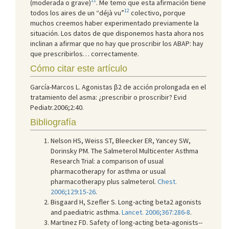
11
(moderada o grave)
. Me temo que esta afirmación tiene
12
todos los aires de un “déjà vu”
colectivo, porque
muchos creemos haber experimentado previamente la
situación. Los datos de que disponemos hasta ahora nos
inclinan a afirmar que no hay que proscribir los ABAP: hay
que prescribirlos… correctamente.
Cómo citar este artículo
García-Marcos L. Agonistas β2 de acción prolongada en el
tratamiento del asma: ¿prescribir o proscribir? Evid
Pediatr.2006;2:40.
Bibliografía
Nelson HS, Weiss ST, Bleecker ER, Yancey SW,
Dorinsky PM. The Salmeterol Multicenter Asthma
Research Trial: a comparison of usual
pharmacotherapy for asthma or usual
pharmacotherapy plus salmeterol.
Chest.
2006;129:15-26
.
Bisgaard H, Szefler S. Long-acting beta2 agonists
and paediatric asthma.
Lancet. 2006;367:286-8
.
Martinez FD. Safety of long-acting beta-agonists--