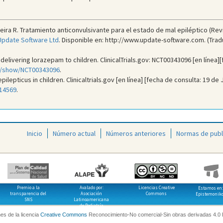
eira R. Tratamiento anticonvulsivante para el estado de mal epiléptico (Rev
Update Software Ltd
. Disponible en: http://www.update-software.com. (Trad
elivering lorazepam to children. ClinicalTrials.gov: NCT00343096 [en línea][
/ct/show/NCT00343096
.
lepticus in children. Clinicaltrials.gov [en línea] [fecha de consulta: 19 de 
114569
.
Inicio
Número actual
Números anteriores
Normas de publ
Premio a la
Avalado por:
Licencias Creative
Estamos en:
transparencia del
Asociación
Commons
Epistemonik
SNS
Latinoamericana
de Pediatría
es de la licencia
Creative Commons
Reconocimiento-No comercial-Sin obras derivadas 4.0