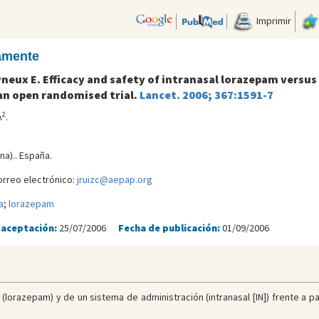
Imprimir
camente
neux E. Efficacy and safety of intranasal lorazepam versu
 an open randomised trial.
Lancet. 2006; 367:1591-7
2
A
.
a).. España.
orreo electrónico:
jruizc@aepap.org
a
;
lorazepam
 aceptación:
25/07/2006
Fecha de publicación:
01/09/2006
 (lorazepam) y de un sistema de administración (intranasal [IN]) frente a p