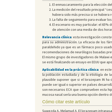
El enmascaramiento para la elección del
La medición del resultado principal “ces
hubiera sido más precisa si se hubiera 
La falta de seguimiento para evaluar lo
El escenario es muy particular: el 65% 
de atención con una media de dos horas 
Relevancia clínica
: esta investigación const
para su administración. La eficacia de los f
paraldehido ya que es un fármaco poco usado.
recomendaciones de neurólogos basadas prev
El mismo grupo de investigadores de Malawi es
se está finalizando un ensayo en EEUU que apo
Aplicabilidad en la práctica clínica
: en est
la población estudiada y de la etiología de l
plausible suponer que si el lorazepam IN ha 
puede ser igual o superior en países desarrolla
son necesarios ECA que comprueben esta hipót
mucosa nasal sería una buena opción dentro d
Cómo citar este artículo
Suwezda A, Melamud A. El lorazepam intranasal 