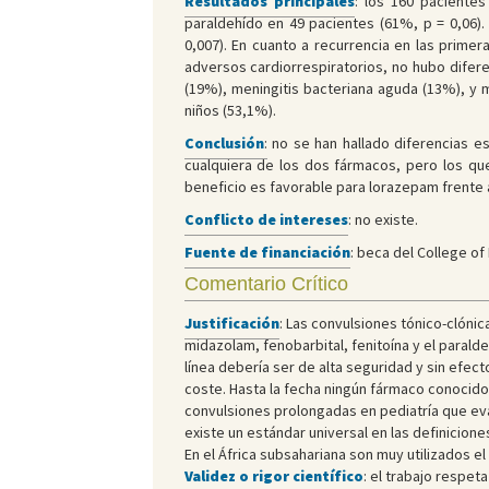
Resultados principales
: los 160 paciente
paraldehído en 49 pacientes (61%, p = 0,06)
0,007). En cuanto a recurrencia en las prime
adversos cardiorrespiratorios, no hubo difere
(19%), meningitis bacteriana aguda (13%), y m
niños (53,1%).
Conclusión
:
no se han hallado diferencias es
cualquiera de los dos fármacos, pero los que
beneficio es favorable para lorazepam frente 
Conflicto de intereses
: no existe.
Fuente de financiación
: beca del College o
Comentario Crítico
Justificación
: Las convulsiones tónico-clóni
midazolam, fenobarbital, fenitoína y el paral
línea debería ser de alta seguridad y sin efect
coste. Hasta la fecha ningún fármaco conocido
convulsiones prolongadas en pediatría que eva
existe un estándar universal en las definicione
En el África subsahariana son muy utilizados e
Validez o rigor científico
: el trabajo respet