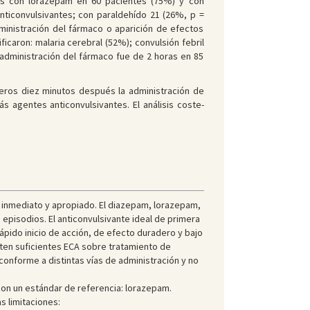
tos con lorazepam en 60 pacientes (75%) y con
ticonvulsivantes; con paraldehído 21 (26%, p =
ministración del fármaco o aparición de efectos
icaron: malaria cerebral (52%); convulsión febril
a administración del fármaco fue de 2 horas en 85
meros diez minutos después la administración de
s agentes anticonvulsivantes. El análisis coste-
o inmediato y apropiado. El diazepam, lorazepam,
episodios. El anticonvulsivante ideal de primera
rápido inicio de acción, de efecto duradero y bajo
ten suficientes ECA sobre tratamiento de
onforme a distintas vías de administración y no
 con un estándar de referencia: lorazepam.
s limitaciones: