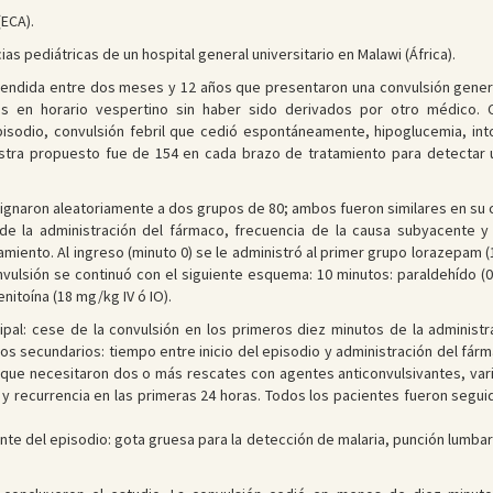
(ECA).
 pediátricas de un hospital general universitario en Malawi (África).
endida entre dos meses y 12 años que presentaron una convulsión genera
 en horario vespertino sin haber sido derivados por otro médico. Cr
pisodio, convulsión febril que cedió espontáneamente, hipoglucemia, in
estra propuesto fue de 154 en cada brazo de tratamiento para detectar 
signaron aleatoriamente a dos grupos de 80; ambos fueron similares en s
 de la administración del fármaco, frecuencia de la causa subyacente y
amiento. Al ingreso (minuto 0) se le administró al primer grupo lorazepam 
nvulsión se continuó con el siguiente esquema: 10 minutos: paraldehído (0
enitoína (18 mg/kg IV ó IO).
cipal: cese de la convulsión en los primeros diez minutos de la administ
ados secundarios: tiempo entre inicio del episodio y administración del fá
que necesitaron dos o más rescates con agentes anticonvulsivantes, variac
 recurrencia en las primeras 24 horas. Todos los pacientes fueron seguidos 
e del episodio: gota gruesa para la detección de malaria, punción lumbar pa