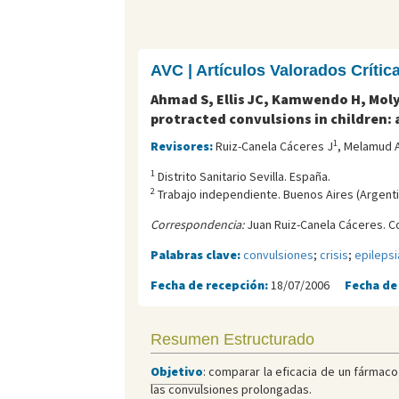
AVC | Artículos Valorados Críti
Ahmad S, Ellis JC, Kamwendo H, Moly
protracted convulsions in children:
1
Revisores:
Ruiz-Canela Cáceres J
, Melamud 
1
Distrito Sanitario Sevilla. España.
2
Trabajo independiente. Buenos Aires (Argentin
Correspondencia:
Juan Ruiz-Canela Cáceres. C
Palabras clave:
convulsiones
;
crisis
;
epilepsi
Fecha de recepción:
18/07/2006
Fecha de
Resumen Estructurado
Objetivo
: comparar la eficacia de un fármaco
las convulsiones prolongadas.