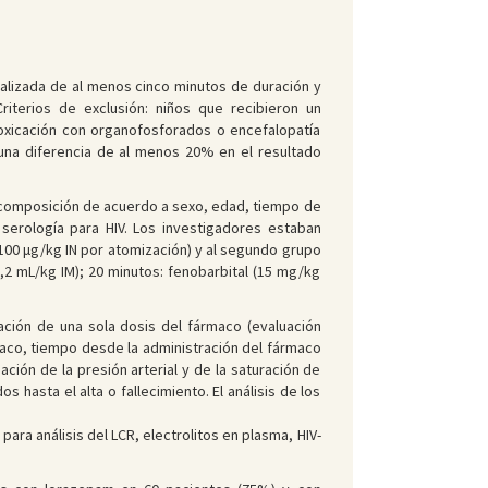
lizada de al menos cinco minutos de duración y
iterios de exclusión: niños que recibieron un
toxicación con organofosforados o encefalopatía
una diferencia de al menos 20% en el resultado
u composición de acuerdo a sexo, edad, tiempo de
 serología para HIV. Los investigadores estaban
(100 μg/kg IN por atomización) y al segundo grupo
,2 mL/kg IM); 20 minutos: fenobarbital (15 mg/kg
ración de una sola dosis del fármaco (evaluación
rmaco, tiempo desde la administración del fármaco
ión de la presión arterial y de la saturación de
hasta el alta o fallecimiento. El análisis de los
ra análisis del LCR, electrolitos en plasma, HIV-