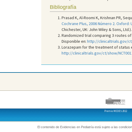
Bibliografía
Prasad K, Al-Roomi K, Krishnan PR, Sequ
Cochrane Plus, 2006 Número 2. Oxford: 
Chichester, UK: John Wiley & Sons, Ltd.).
Randomized trial comparing 3 routes of d
Disponible en:
http://clinicaltrials.gov
Lorazepam for the treatment of status epi
http://clinicaltrials.gov/ct/show/NCT00
Premio MEDES 2012
El contenido de Evidencias en Pediatría está sujeto a las condicion