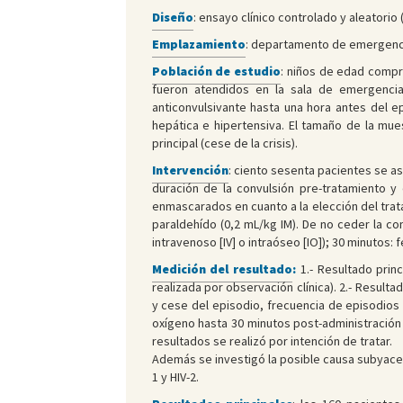
Diseño
: ensayo clínico controlado y aleatorio 
Emplazamiento
: departamento de emergencias
Población de estudio
: niños de edad compr
fueron atendidos en la sala de emergencias
anticonvulsivante hasta una hora antes del e
hepática e hipertensiva. El tamaño de la mu
principal (cese de la crisis).
Intervención
: ciento sesenta pacientes se a
duración de la convulsión pre-tratamiento y
enmascarados en cuanto a la elección del trat
paraldehído (0,2 mL/kg IM). De no ceder la co
intravenoso [IV] o intraóseo [IO]); 30 minutos: f
Medición del resultado
:
1.- Resultado prin
realizada por observación clínica). 2.- Result
y cese del episodio, frecuencia de episodios 
oxígeno hasta 30 minutos post-administración y
resultados se realizó por intención de tratar.
Además se investigó la posible causa subyacent
1 y HIV-2.