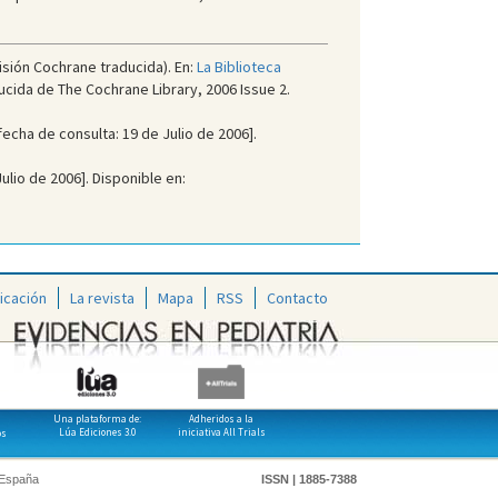
isión Cochrane traducida). En:
La Biblioteca
ucida de The Cochrane Library, 2006 Issue 2.
fecha de consulta: 19 de Julio de 2006].
Julio de 2006]. Disponible en:
icación
La revista
Mapa
RSS
Contacto
Una plataforma de:
Adheridos a la
Lúa Ediciones 3.0
iniciativa All Trials
os
 España
ISSN | 1885-7388