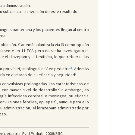
a administración.
ón subclínica. La medición de este resultado
ngitis bacteriana y los pacientes llegan al centro
rna.
población. Y además plantea la vía IN como opción
ialmente en 11 ECA pero no se ha investigado el
 el diazepam y la fenitoína, lo que refuerza las
2
or vía IN, sublingual e IV en pediatría
. Además
3
ía en el marco de su eficacia y seguridad
.
is convulsivas prolongadas. Las características de
nos con mayor nivel de desarrollo.Sin embargo, es
gía infecciosa cerebral o meníngea, su eficacia
onvulsiones febriles, epilepsia), aunque para ello
su administración, el lorazepam administrado por
oso.
 pediatría. Evid Pediatr. 2006;2:50.