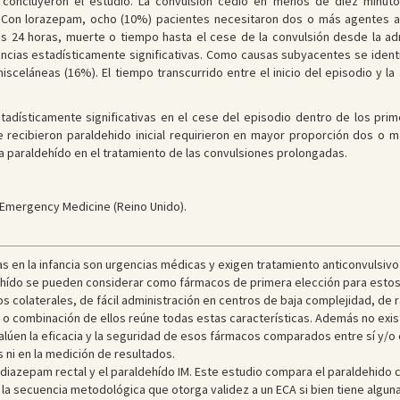
s concluyeron el estudio. La convulsión cedió en menos de diez minu
. Con lorazepam, ocho (10%) pacientes necesitaron dos o más agentes an
ras 24 horas, muerte o tiempo hasta el cese de la convulsión desde la ad
ncias estadísticamente significativas. Como causas subyacentes se identif
isceláneas (16%). El tiempo transcurrido entre el inicio del episodio y l
tadísticamente significativas en el cese del episodio dentro de los pri
 recibieron paraldehido inicial requirieron en mayor proporción dos o má
a paraldehído en el tratamiento de las convulsiones prolongadas.
f Emergency Medicine (Reino Unido).
cas en la infancia son urgencias médicas y exigen tratamiento anticonvulsiv
dehído se pueden considerar como fármacos de primera elección para estos 
os colaterales, de fácil administración en centros de baja complejidad, de 
 o combinación de ellos reúne todas estas características. Además no exis
lúen la eficacia y la seguridad de esos fármacos comparados entre sí y/o c
s ni en la medición de resultados.
l diazepam rectal y el paraldehído IM. Este estudio compara el paraldehido
a la secuencia metodológica que otorga validez a un ECA si bien tiene alguna