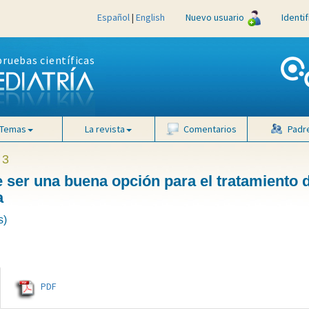
Español
|
English
Nuevo usuario
Identi
pruebas científicas
Temas
La revista
Comentarios
Padr
 3
 ser una buena opción para el tratamiento d
a
s)
PDF