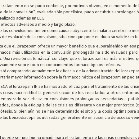
 tratamiento no se pudo continuar, por motivos obvios, en el momento de l
e de la convulsión”, evaluada sólo por clínica, pudo encubrir su prolongaci
realizado además un EEG.
s efectos adversos a medio y largo plazo.
de las convulsiones tienen como causa subyacente la malaria cerebral o meni
de evolución de la convulsión, situación que pone en duda su validez exte
ata que el lorazepam ofrece un mayor beneficio que el paraldehido en esa 
ármacos más utilizados en la convulsión prolongada ha sido evaluada parc
1
 Una revisión sistemática
concluye que el lorazepam es más efectivo que
iamente sobre todo en conocimientos farmacológicos teóricos.
tá comparando actualmente la eficacia de la administración del lorazepam p
rtaría mayor información sobre la farmacocinética del lorazepam en pediatr
e ECA el lorazepam IN se ha mostrado eficaz para el tratamiento de las cris
as crisis hacen difícil la generalización de los resultados a otros entor
demostrado ser eficaz en convulsiones prolongadas secundarias a patolo
dos, donde la etiología de las crisis es diferente y de mejor pronóstico (c
esis. Si bien aún no se han determinado el sitio y la dosis óptima para 
e las benzodiacepinas utilizadas generalmente en ausencia de acceso ven
puede ser una buena opción para el tratamiento de las crisis convulsivas en