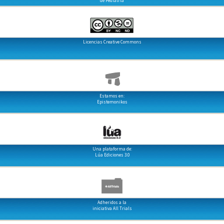
de Pediatría
Licencias Creative Commons
Estamos en:
Epistemonikos
Una plataforma de:
Lúa Ediciones 3.0
Adheridos a la
iniciativa All Trials