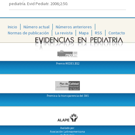
pediatría. Evid Pediatr. 2006;2:50.
Inicio
Número actual
Números anteriores
Normas de publicación
La revista
Mapa
RSS
Contacto
Premio MEDES 2012
Premio a la transparencia del SNS
Avalado por:
Asociación Latinoamericana