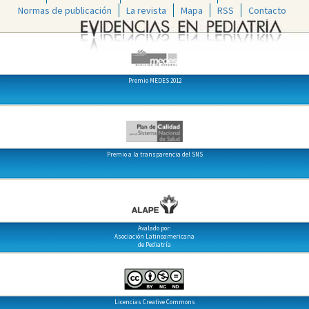
Normas de publicación
La revista
Mapa
RSS
Contacto
Premio MEDES 2012
Premio a la transparencia del SNS
Avalado por:
Asociación Latinoamericana
de Pediatría
Licencias Creative Commons