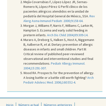
Mejía-Covarrubias F, López-López JR, Sernas-
Romero N, López-Pérez G Perfil clínico de los
pacientes alérgicos atendidos en la unidad de
pediatría del Hospital General de México, SSA.
Rev
Alerg Asma Inmunol Pediatr. 2000;9:158-64
.
Morgan J, Williams P, Narris F, Williams C, Larkin M,
Hampton S. Eczema and early solid feeding in
preterm infants.
Arch Dis Child 2004;89:309-14
.
Muraro A, Dreborg S, Halken S, Host A, Niggemann
B, Aalberse R, et al. Dietary prevention of allergic
diseases in infants and small children. Part III:
Critical review of published peer-reviewed
observational and interventional studies and final
recommendations.
Pediatr Allergy Immunol.
2004;15:291-307
.
Wood RA. Prospects for the prevention of allergy.
A losing battle or a battle still worth fighting?
Arch
Pediatr Adolesc Med. 2006;160:552-4
.
Inicio
Número actual
Números anteriores