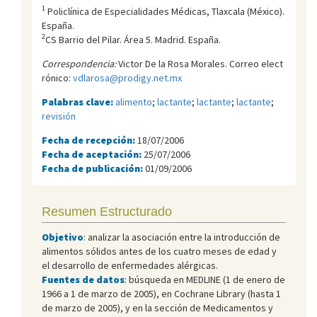
1
Policlí­nica de Especialidades Médicas, Tlaxcala (México).
España.
2
CS Barrio del Pilar. Área 5. Madrid. España.
Correspondencia:
Victor De la Rosa Morales. Correo elect
rónico:
vdlarosa@prodigy.net.mx
Palabras clave:
alimento
;
lactante
;
lactante
;
lactante
;
revisión
Fecha de recepción:
18/07/2006
Fecha de aceptación:
25/07/2006
Fecha de publicación:
01/09/2006
Resumen Estructurado
Objetivo
: analizar la asociación entre la introducción de
alimentos sólidos antes de los cuatro meses de edad y
el desarrollo de enfermedades alérgicas.
Fuentes de datos
: búsqueda en MEDLINE (1 de enero de
1966 a 1 de marzo de 2005), en Cochrane Library (hasta 1
de marzo de 2005), y en la sección de Medicamentos y