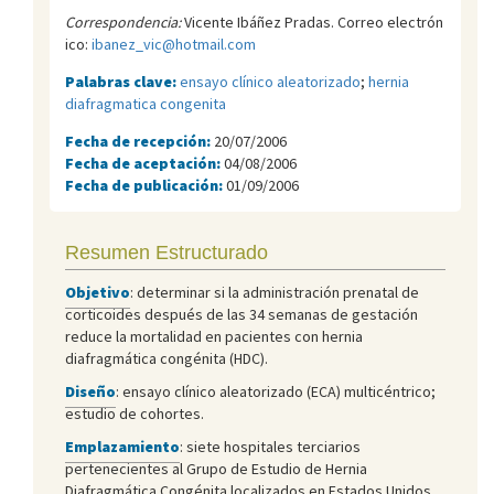
Correspondencia:
Vicente Ibáñez Pradas. Correo electrón
ico:
ibanez_vic@hotmail.com
Palabras clave:
ensayo clínico aleatorizado
;
hernia
diafragmatica congenita
Fecha de recepción:
20/07/2006
Fecha de aceptación:
04/08/2006
Fecha de publicación:
01/09/2006
Resumen Estructurado
Objetivo
: determinar si la administración prenatal de
corticoides después de las 34 semanas de gestación
reduce la mortalidad en pacientes con hernia
diafragmática congénita (HDC).
Diseño
: ensayo clínico aleatorizado (ECA) multicéntrico;
estudio de cohortes.
Emplazamiento
: siete hospitales terciarios
pertenecientes al Grupo de Estudio de Hernia
Diafragmática Congénita localizados en Estados Unidos