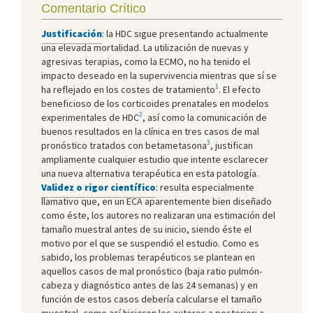
Comentario Crítico
Justificación
: la HDC sigue presentando actualmente
una elevada mortalidad. La utilización de nuevas y
agresivas terapias, como la ECMO, no ha tenido el
impacto deseado en la supervivencia mientras que sí se
1
ha reflejado en los costes de tratamiento
. El efecto
beneficioso de los corticoides prenatales en modelos
2
experimentales de HDC
, así como la comunicación de
buenos resultados en la clínica en tres casos de mal
3
pronóstico tratados con betametasona
, justifican
ampliamente cualquier estudio que intente esclarecer
una nueva alternativa terapéutica en esta patología.
Validez o rigor científico
: resulta especialmente
llamativo que, en un ECA aparentemente bien diseñado
como éste, los autores no realizaran una estimación del
tamaño muestral antes de su inicio, siendo éste el
motivo por el que se suspendió el estudio. Como es
sabido, los problemas terapéuticos se plantean en
aquellos casos de mal pronóstico (baja ratio pulmón-
cabeza y diagnóstico antes de las 24 semanas) y en
función de estos casos debería calcularse el tamaño
muestral, como así hicieron los autores a posteriori a