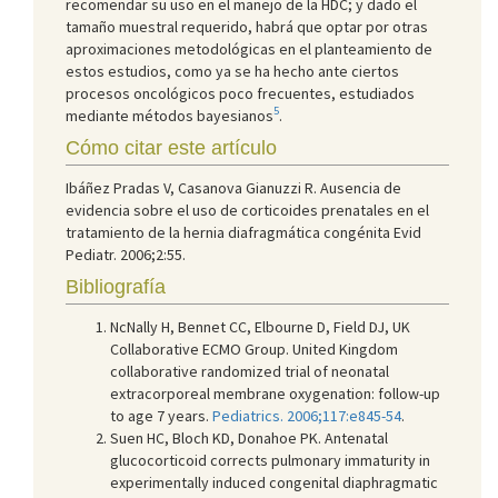
recomendar su uso en el manejo de la HDC; y dado el
tamaño muestral requerido, habrá que optar por otras
aproximaciones metodológicas en el planteamiento de
estos estudios, como ya se ha hecho ante ciertos
procesos oncológicos poco frecuentes, estudiados
5
mediante métodos bayesianos
.
Cómo citar este artículo
Ibáñez Pradas V, Casanova Gianuzzi R. Ausencia de
evidencia sobre el uso de corticoides prenatales en el
tratamiento de la hernia diafragmática congénita Evid
Pediatr. 2006;2:55.
Bibliografía
NcNally H, Bennet CC, Elbourne D, Field DJ, UK
Collaborative ECMO Group. United Kingdom
collaborative randomized trial of neonatal
extracorporeal membrane oxygenation: follow-up
to age 7 years.
Pediatrics. 2006;117:e845-54
.
Suen HC, Bloch KD, Donahoe PK. Antenatal
glucocorticoid corrects pulmonary immaturity in
experimentally induced congenital diaphragmatic