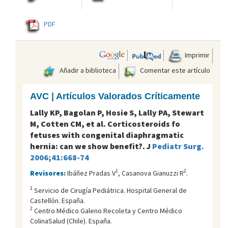
PDF
Imprimir
Añadir a biblioteca
Comentar este artículo
AVC | Artículos Valorados Críticamente
Lally KP, Bagolan P, Hosie S, Lally PA, Stewart
M, Cotten CM, et al. Corticosteroids fo
fetuses with congenital diaphragmatic
hernia: can we show benefit?. J
Pediatr Surg.
2006;41:668-74
1
2
Revisores:
Ibáñez Pradas V
, Casanova Gianuzzi R
.
1
Servicio de Cirugía Pediátrica. Hospital General de
Castellón. España.
2
Centro Médico Galeno Recoleta y Centro Médico
ColinaSalud (Chile). España.