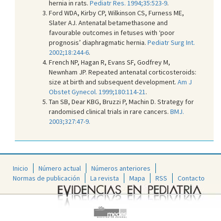
hernia in rats.
Pediatr Res. 1994;35:523-9
.
Ford WDA, Kirby CP, Wilkinson CS, Furness ME,
Slater AJ. Antenatal betamethasone and
favourable outcomes in fetuses with ‘poor
prognosis’ diaphragmatic hernia.
Pediatr Surg Int.
2002;18:244-6
.
French NP, Hagan R, Evans SF, Godfrey M,
Newnham JP. Repeated antenatal corticosteroids:
size at birth and subsequent development.
Am J
Obstet Gynecol. 1999;180:114-21
.
Tan SB, Dear KBG, Bruzzi P, Machin D. Strategy for
randomised clinical trials in rare cancers.
BMJ.
2003;327:47-9.
Inicio
Número actual
Números anteriores
Normas de publicación
La revista
Mapa
RSS
Contacto