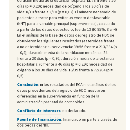
duración media de la estancia hospitalaria: 73 frente a 56
días (p = 0,29); necesidad de oxígeno a los 30 días de
vida: 8/10 frente a 3/10 (p = 0,02). El número necesario de
pacientes a tratar para evitar un evento desfavorable
(NNT) para la variable principal (supervivencia), calculado
a partir de los datos del estudio, fue de 13 (IC 95%: 3 a -4)
En el análisis de la base de datos del registro de HDC se
obtuvieron los siguientes resultados (esteroides frente
a no esteroides): supervivencia: 39/56 frente a 213/334 (p
= 0,4); duración media de la ventilación mecánica: 24
frente a 20 días (p = 0,92); duración media de la estancia
hospitalaria:70 frente a 46 días (p = 0,29); necesidad de
oxígeno a los 30 días de vida: 16/39 frente a 72/204 (p =
0,5).
Conclusión
: ni los resultados del ECA ni el análisis de los
datos procedentes del registro de HDC mostraron
diferencias en la supervivencia en función de la
administración prenatal de corticoides.
Conflicto de intereses
: no declarado.
Fuente de financiación
: financiado en parte a través de
dos becas del NIH.