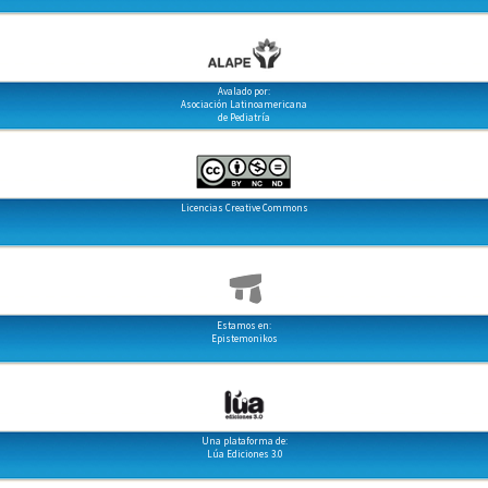
Avalado por:
Asociación Latinoamericana
de Pediatría
Licencias Creative Commons
Estamos en:
Epistemonikos
Una plataforma de:
Lúa Ediciones 3.0