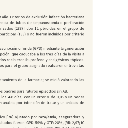
ño. Criterios de exclusión: infección bacteriana
esencia de tubos de timpanostomía o perforación
orizados (283) hubo 12 pérdidas en el grupo de
rticipar (133) o no fueron incluidos por criterio
rescripción diferida (GPD) mediante la generación
ción, que caducaba a los tres días de la visita a
odos recibieron ibuprofeno y analgésicos tópicos.
os para el grupo asignado realizaron entrevistas
 tratamiento de la farmacia; se midió valorando las
los padres para futuros episodios sin AB.
los 4-6 días, con un error α de 0,05 y un poder
análisis por intención de tratar y un análisis de
ivo [RR] ajustado por raza/etnia, aseguradora y
sultados fueron: GPD: 59% y GTE: 20%, (RR: 2,97; IC