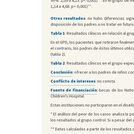
95%: 2,09 a 4,23. p< 0,001)
**
. En el grupo de m
1,14 a 4,68. p< 0,001)
**
.
Otros resultados
: no hubo diferencias sign
disposición de los padres a no tratar en futuro
Tabla 1
:
Resultados clínicos en relación al gr
En el GPD, los pacientes que retiraron finalme
el contrario, los padres de éstos últimos uti
(tabla 2).
Tabla 2
:
Resultados clínicos en el grupo expect
Conclusión
: ofrecer a los padres de niños co
Conflicto de intereses
: no consta.
Fuente de financiación
: becas de los Natio
Children’s Hospital.
Estas instituciones no participaron en el diseñ
* El análisis del peor de los casos analiza la 
los resultados al grupo control. Si a pesar del 
** Datos calculados a partir de los resultados d