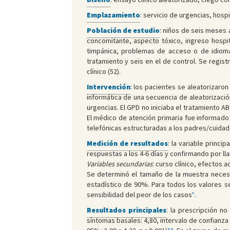
Emplazamiento
: servicio de urgencias, hosp
Población de estudio
: niños de seis meses 
concomitante, aspecto tóxico, ingreso hospi
timpánica, problemas de acceso o de idioma 
tratamiento y seis en el de control. Se regist
clínico (52).
Intervención
: los pacientes se aleatorizaro
informática de una secuencia de aleatorizació
urgencias. El GPD no iniciaba el tratamiento 
El médico de atención primaria fue informado 
telefónicas estructuradas a los padres/cuidadores
Medición de resultados
: la variable princi
respuestas a los 4-6 días y confirmando por lla
Variables secundarias
: curso clínico, efectos 
Se determinó el tamaño de la muestra necesar
estadístico de 90%. Para todos los valores se
sensibilidad del peor de los casos
*
.
Resultados principales
: la prescripción n
síntomas basales: 4,80, intervalo de confianza 