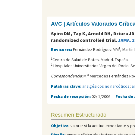
AVC | Artículos Valorados Críti
Spiro DM, Tay K, Arnold DH, Dziura J
randomized controlled trial.
JAMA. 
1
Revisores:
Fernández Rodríguez MM
, Martín
1
Centro de Salud de Potes. Madrid. España.
2
Hospitales Universitarios Virgen del Rocí­o. Se
Correspondencia:
M.ª Mercedes Fernández Rod
Palabras clave:
analgésicos no narcóticos
;
a
Fecha de recepción:
02/ 1/2006
Fecha de 
Resumen Estructurado
Objetivo
: valorar si la actitud expectante y 
Diseño
: ensayo clínico aleatorizado, ciego co