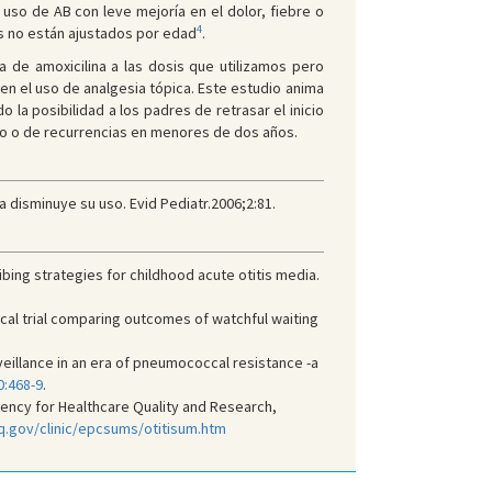
l uso de AB con leve mejoría en el dolor, fiebre o
4
os no están ajustados por edad
.
a de amoxicilina a las dosis que utilizamos pero
 en el uso de analgesia tópica. Este estudio anima
la posibilidad a los padres de retrasar el inicio
nto o de recurrencias en menores de dos años.
a disminuye su uso. Evid Pediatr.2006;2:81.
ibing strategies for childhood acute otitis media.
ical trial comparing outcomes of watchful waiting
veillance in an era of pneumococcal resistance -a
0:468-9
.
ncy for Healthcare Quality and Research,
q.gov/clinic/epcsums/otitisum.htm