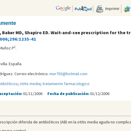
Imprimir
camente
D, Baker MD, Shapiro ED. Wait-and-see prescription for the t
2006;296:1235-41
2
 Muñoz P
.
villa. España.
ríguez. Correo electrónico:
mer763@hotmail.com
ntibióticos
;
otitis media
;
tratamiento farmacologico
aceptación:
01/11/2006
Fecha de publicación:
01/12/2006
prescripción diferida de antibióticos (AB) en la otitis media aguda no compl
n grupo control.