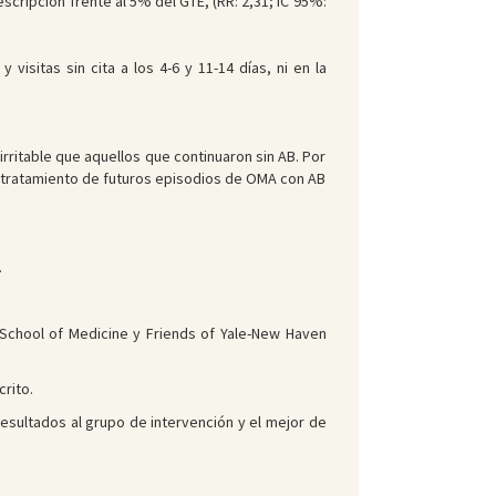
scripción frente al 5% del GTE, (RR: 2,31; IC 95%:
visitas sin cita a los 4-6 y 11-14 días, ni en la
rritable que aquellos que continuaron sin AB. Por
l tratamiento de futuros episodios de OMA con AB
.
ty School of Medicine y Friends of Yale-New Haven
crito.
 resultados al grupo de intervención y el mejor de