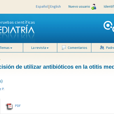
Español
|
English
Nuevo usuario
Identi
pruebas científicas
Temas
La revista
Comentarios
Padr
4
isión de utilizar antibióticos en la otitis me
s)
z P
.
PDF