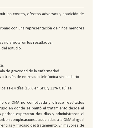
inuir los costes, efectos adversos y aparición de
o urbano con una representación de niños menores
as no afectaron los resultados.
 del estudio.
ca.
scala de gravedad de la enfermedad.
 a través de entrevista telefónica sin un diario
a los 11-14 días (15% en GPD y 11% GTE) se
odio de OMA no complicada y ofrece resultados
rupo en donde se pautó el tratamiento desde el
padres esperaron dos días y administraron el
criben complicaciones asociadas a la OMA al igual
rencias y fracaso del tratamiento. En mayores de