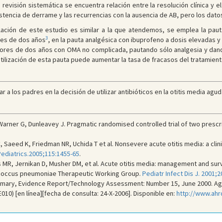
 revisión sistemática se encuentra relación entre la resolución clínica y e
istencia de derrame y las recurrencias con la ausencia de AB, pero los dat
blación de este estudio es similar a la que atendemos, se emplea la paut
3
res de dos años
, en la pauta analgésica con ibuprofeno a dosis elevadas y
yores de dos años con OMA no complicada, pautando sólo analgesia y dando 
utilización de esta pauta puede aumentar la tasa de fracasos del tratamie
 a los padres en la decisión de utilizar antibióticos en la otitis media agud
, Warner G, Dunleavey J. Pragmatic randomised controlled trial of two prescr
 Saeed K, Friedman NR, Uchida T et al. Nonsevere acute otitis media: a clin
ediatrics.2005;115:1455-65
.
s MR, Jernikan D, Musher DM, et al. Acute otitis media: management and sur
ococcus pneumoniae Therapeutic Working Group.
Pediatr Infect Dis J. 2001;2
mary, Evidence Report/Technology Assessment: Number 15, June 2000. Age
010) [en línea][fecha de consulta: 24-X-2006]. Disponible en:
http://www.ahr