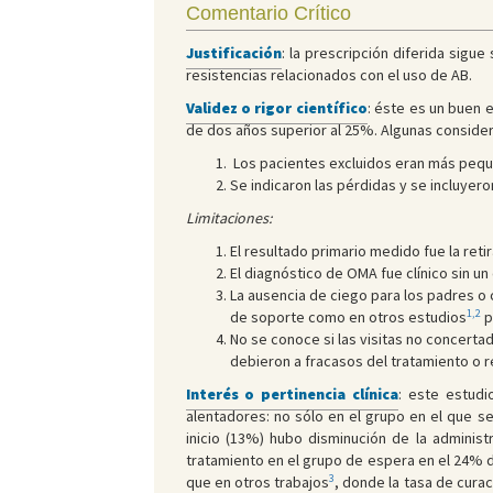
Comentario Crítico
Justificación
: la prescripción diferida sigu
resistencias relacionados con el uso de AB.
Validez o rigor científico
: éste es un buen 
de dos años superior al 25%. Algunas considera
Los pacientes excluidos eran más pequeñ
Se indicaron las pérdidas y se incluyero
Limitaciones:
El resultado primario medido fue la retir
El diagnóstico de OMA fue clínico sin u
La ausencia de ciego para los padres o cu
1,2
de soporte como en otros estudios
p
No se conoce si las visitas no concerta
debieron a fracasos del tratamiento o r
Interés o pertinencia clínica
: este estud
alentadores: no sólo en el grupo en el que 
inicio (13%) hubo disminución de la administ
tratamiento en el grupo de espera en el 24% d
3
que en otros trabajos
, donde la tasa de cura