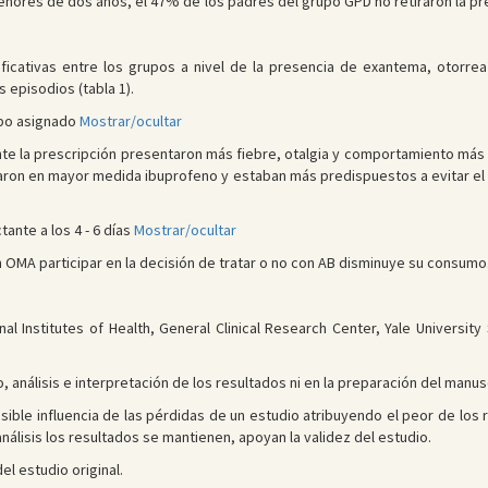
enores de dos años, el 47% de los padres del grupo GPD no retiraron la pre
ificativas entre los grupos a nivel de la presencia de exantema, otorrea y 
s episodios (tabla 1).
upo asignado
Mostrar/ocultar
nte la prescripción presentaron más fiebre, otalgia y comportamiento más i
lizaron en mayor medida ibuprofeno y estaban más predispuestos a evitar e
ante a los 4 - 6 días
Mostrar/ocultar
n OMA participar en la decisión de tratar o no con AB disminuye su consumo
nal Institutes of Health, General Clinical Research Center, Yale Universi
o, análisis e interpretación de los resultados ni en la preparación del manus
posible influencia de las pérdidas de un estudio atribuyendo el peor de los
análisis los resultados se mantienen, apoyan la validez del estudio.
el estudio original.