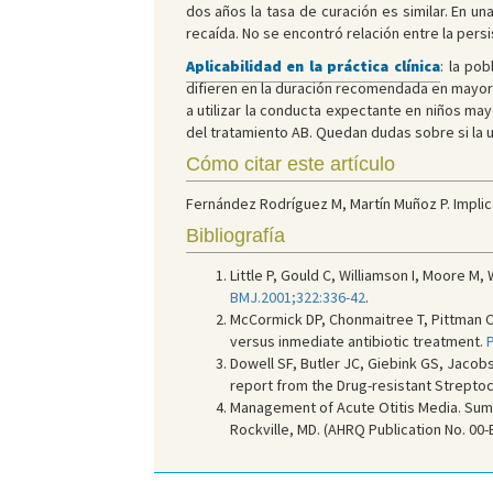
dos años la tasa de curación es similar. En una
recaída. No se encontró relación entre la pers
Aplicabilidad en la práctica clínica
: la po
difieren en la duración recomendada en mayo
a utilizar la conducta expectante en niños ma
del tratamiento AB. Quedan dudas sobre si la 
Cómo citar este artículo
Fernández Rodríguez M, Martín Muñoz P. Implicar
Bibliografía
Little P, Gould C, Williamson I, Moore M
BMJ.2001;322:336-42
.
McCormick DP, Chonmaitree T, Pittman C,
versus inmediate antibiotic treatment.
P
Dowell SF, Butler JC, Giebink GS, Jacob
report from the Drug-resistant Strept
Management of Acute Otitis Media. Sum
Rockville, MD. (AHRQ Publication No. 00-E