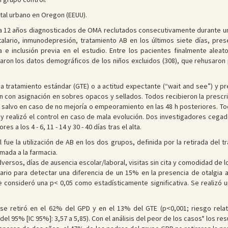
ital urbano en Oregon (EEUU).
a 12 años diagnosticados de OMA reclutados consecutivamente durante un a
talario, inmunodepresión, tratamiento AB en los últimos siete días, pr
e inclusión previa en el estudio. Entre los pacientes finalmente aleat
raron los datos demográficos de los niños excluidos (308), que rehusaron pa
n a tratamiento estándar (GTE) o a actitud expectante (“wait and see”) y p
n con asignación en sobres opacos y sellados. Todos recibieron la prescrip
AB salvo en caso de no mejoría o empeoramiento en las 48 h posteriores. T
y realizó el control en caso de mala evolución. Dos investigadores cegad
 a los 4 - 6, 11 - 14 y 30 - 40 días tras el alta.
pal fue la utilización de AB en los dos grupos, definida por la retirada del
mada a la farmacia.
adversos, días de ausencia escolar/laboral, visitas sin cita y comodidad de 
io para detectar una diferencia de un 15% en la presencia de otalgia a 
 consideró una p< 0,05 como estadísticamente significativa. Se realizó un 
o se retiró en el 62% del GPD y en el 13% del GTE (p<0,001; riesgo relat
del 95% [IC 95%]: 3,57 a 5,85). Con el análisis del peor de los casos* los re