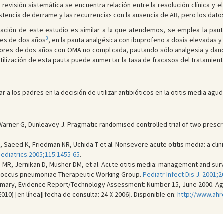
 revisión sistemática se encuentra relación entre la resolución clínica y e
istencia de derrame y las recurrencias con la ausencia de AB, pero los dat
blación de este estudio es similar a la que atendemos, se emplea la paut
3
res de dos años
, en la pauta analgésica con ibuprofeno a dosis elevadas y
yores de dos años con OMA no complicada, pautando sólo analgesia y dando 
utilización de esta pauta puede aumentar la tasa de fracasos del tratamie
 a los padres en la decisión de utilizar antibióticos en la otitis media agud
, Warner G, Dunleavey J. Pragmatic randomised controlled trial of two prescr
 Saeed K, Friedman NR, Uchida T et al. Nonsevere acute otitis media: a clin
ediatrics.2005;115:1455-65
.
s MR, Jernikan D, Musher DM, et al. Acute otitis media: management and sur
ococcus pneumoniae Therapeutic Working Group.
Pediatr Infect Dis J. 2001;2
mary, Evidence Report/Technology Assessment: Number 15, June 2000. Age
010) [en línea][fecha de consulta: 24-X-2006]. Disponible en:
http://www.ahr