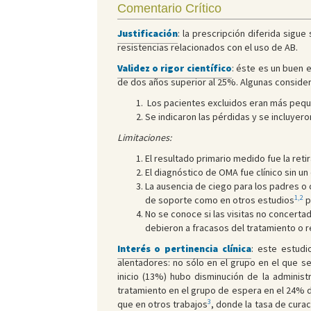
Comentario Crítico
Justificación
: la prescripción diferida sigu
resistencias relacionados con el uso de AB.
Validez o rigor científico
: éste es un buen 
de dos años superior al 25%. Algunas considera
Los pacientes excluidos eran más pequeñ
Se indicaron las pérdidas y se incluyero
Limitaciones:
El resultado primario medido fue la retir
El diagnóstico de OMA fue clínico sin u
La ausencia de ciego para los padres o cu
1,2
de soporte como en otros estudios
p
No se conoce si las visitas no concerta
debieron a fracasos del tratamiento o r
Interés o pertinencia clínica
: este estud
alentadores: no sólo en el grupo en el que 
inicio (13%) hubo disminución de la administ
tratamiento en el grupo de espera en el 24% d
3
que en otros trabajos
, donde la tasa de cura