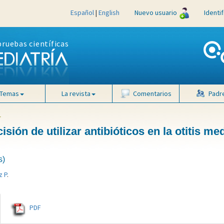
Español
|
English
Nuevo usuario
Identi
pruebas científicas
Temas
La revista
Comentarios
Padr
4
isión de utilizar antibióticos en la otitis me
s)
z P
.
PDF