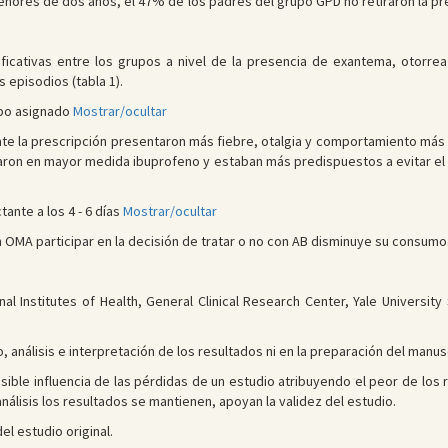
enores de dos años, el 47% de los padres del grupo GPD no retiraron la pre
ificativas entre los grupos a nivel de la presencia de exantema, otorrea y 
s episodios (tabla 1).
upo asignado
Mostrar/ocultar
nte la prescripción presentaron más fiebre, otalgia y comportamiento más i
lizaron en mayor medida ibuprofeno y estaban más predispuestos a evitar e
ante a los 4 - 6 días
Mostrar/ocultar
n OMA participar en la decisión de tratar o no con AB disminuye su consumo
nal Institutes of Health, General Clinical Research Center, Yale Universi
o, análisis e interpretación de los resultados ni en la preparación del manus
posible influencia de las pérdidas de un estudio atribuyendo el peor de los
análisis los resultados se mantienen, apoyan la validez del estudio.
el estudio original.