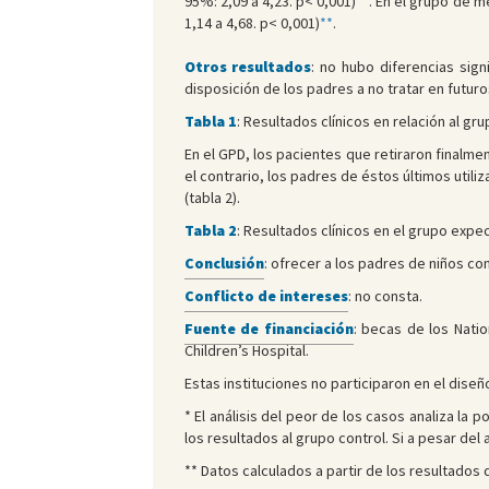
95%: 2,09 a 4,23. p< 0,001)
**
. En el grupo de m
1,14 a 4,68. p< 0,001)
**
.
Otros resultados
: no hubo diferencias sign
disposición de los padres a no tratar en futuro
Tabla 1
:
Resultados clínicos en relación al gr
En el GPD, los pacientes que retiraron finalme
el contrario, los padres de éstos últimos uti
(tabla 2).
Tabla 2
:
Resultados clínicos en el grupo expect
Conclusión
: ofrecer a los padres de niños co
Conflicto de intereses
: no consta.
Fuente de financiación
: becas de los Natio
Children’s Hospital.
Estas instituciones no participaron en el diseñ
* El análisis del peor de los casos analiza la 
los resultados al grupo control. Si a pesar del 
** Datos calculados a partir de los resultados d