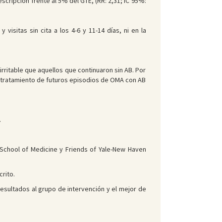
scripción frente al 5% del GTE, (RR: 2,31; IC 95%:
visitas sin cita a los 4-6 y 11-14 días, ni en la
rritable que aquellos que continuaron sin AB. Por
l tratamiento de futuros episodios de OMA con AB
.
ty School of Medicine y Friends of Yale-New Haven
crito.
 resultados al grupo de intervención y el mejor de