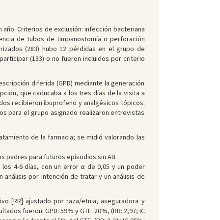
ño. Criterios de exclusión: infección bacteriana
esencia de tubos de timpanostomía o perforación
orizados (283) hubo 12 pérdidas en el grupo de
rticipar (133) o no fueron incluidos por criterio
rescripción diferida (GPD) mediante la generación
ción, que caducaba a los tres días de la visita a
odos recibieron ibuprofeno y analgésicos tópicos.
os para el grupo asignado realizaron entrevistas
 tratamiento de la farmacia; se midió valorando las
los padres para futuros episodios sin AB.
los 4-6 días, con un error α de 0,05 y un poder
análisis por intención de tratar y un análisis de
ivo [RR] ajustado por raza/etnia, aseguradora y
sultados fueron: GPD: 59% y GTE: 20%, (RR: 2,97; IC