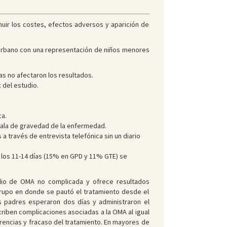
inuir los costes, efectos adversos y aparición de
o urbano con una representación de niños menores
as no afectaron los resultados.
 del estudio.
ca.
scala de gravedad de la enfermedad.
 a través de entrevista telefónica sin un diario
a los 11-14 días (15% en GPD y 11% GTE) se
odio de OMA no complicada y ofrece resultados
rupo en donde se pautó el tratamiento desde el
padres esperaron dos días y administraron el
criben complicaciones asociadas a la OMA al igual
rencias y fracaso del tratamiento. En mayores de