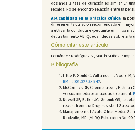
dos años la tasa de curación es similar. En una
recaída. No se encontró relación entre la pers
Aplicabilidad en la práctica clínica
: la po
difieren en la duración recomendada en mayo
a utilizar la conducta expectante en niños ma
del tratamiento AB. Quedan dudas sobre si la 
Cómo citar este artículo
Fernández Rodríguez M, Martín Muñoz P. Implicar
Bibliografía
Little P, Gould C, Williamson I, Moore M
BMJ.2001;322:336-42
.
McCormick DP, Chonmaitree T, Pittman C,
versus inmediate antibiotic treatment.
P
Dowell SF, Butler JC, Giebink GS, Jacob
report from the Drug-resistant Strept
Management of Acute Otitis Media. Sum
Rockville, MD. (AHRQ Publication No. 00-E