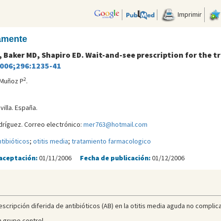
Imprimir
camente
D, Baker MD, Shapiro ED. Wait-and-see prescription for the t
2006;296:1235-41
2
 Muñoz P
.
villa. España.
ríguez. Correo electrónico:
mer763@hotmail.com
ntibióticos
;
otitis media
;
tratamiento farmacologico
aceptación:
01/11/2006
Fecha de publicación:
01/12/2006
prescripción diferida de antibióticos (AB) en la otitis media aguda no compl
n grupo control.