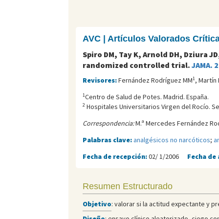
AVC | Artículos Valorados Críti
Spiro DM, Tay K, Arnold DH, Dziura J
randomized controlled trial.
JAMA. 
1
Revisores:
Fernández Rodríguez MM
, Martín
1
Centro de Salud de Potes. Madrid. España.
2
Hospitales Universitarios Virgen del Rocí­o. Se
Correspondencia:
M.ª Mercedes Fernández Rod
Palabras clave:
analgésicos no narcóticos
;
a
Fecha de recepción:
02/ 1/2006
Fecha de 
Resumen Estructurado
Objetivo
: valorar si la actitud expectante y 
Diseño
: ensayo clínico aleatorizado, ciego co