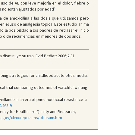
l uso de AB con leve mejoría en el dolor, fiebre o
4
os no están ajustados por edad
.
a de amoxicilina a las dosis que utilizamos pero
 en el uso de analgesia tópica. Este estudio anima
la posibilidad a los padres de retrasar el inicio
nto o de recurrencias en menores de dos años.
a disminuye su uso. Evid Pediatr.2006;2:81.
ibing strategies for childhood acute otitis media.
ical trial comparing outcomes of watchful waiting
veillance in an era of pneumococcal resistance -a
0:468-9
.
ncy for Healthcare Quality and Research,
q.gov/clinic/epcsums/otitisum.htm