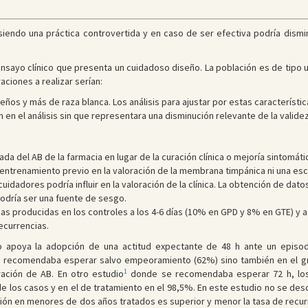
e siendo una práctica controvertida y en caso de ser efectiva podría dism
ensayo clínico que presenta un cuidadoso diseño. La población es de tip
ciones a realizar serían:
os y más de raza blanca. Los análisis para ajustar por estas característic
n en el análisis sin que representara una disminución relevante de la validez
ada del AB de la farmacia en lugar de la curación clínica o mejoría sintomáti
n entrenamiento previo en la valoración de la membrana timpánica ni una e
idadores podría influir en la valoración de la clínica. La obtención de datos
odría ser una fuente de sesgo.
das producidas en los controles a los 4-6 días (10% en GPD y 8% en GTE) y 
ecurrencias.
io apoya la adopción de una actitud expectante de 48 h ante un epis
se recomendaba esperar salvo empeoramiento (62%) sino también en el g
1
ración de AB. En otro estudio
donde se recomendaba esperar 72 h, los 
e los casos y en el de tratamiento en el 98,5%. En este estudio no se des
ción en menores de dos años tratados es superior y menor la tasa de recur