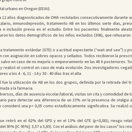
ital urbano en Oregon (EEUU).
a 12 años diagnosticados de OMA reclutados consecutivamente durante un a
talario, inmunodepresión, tratamiento AB en los últimos siete días, pr
e inclusión previa en el estudio. Entre los pacientes finalmente aleat
raron los datos demográficos de los niños excluidos (308), que rehusaron pa
n a tratamiento estándar (GTE) o a actitud expectante (“wait and see”) y p
n con asignación en sobres opacos y sellados. Todos recibieron la prescrip
AB salvo en caso de no mejoría o empeoramiento en las 48 h posteriores. T
y realizó el control en caso de mala evolución. Dos investigadores cegad
 a los 4 - 6, 11 - 14 y 30 - 40 días tras el alta.
pal fue la utilización de AB en los dos grupos, definida por la retirada del
mada a la farmacia.
adversos, días de ausencia escolar/laboral, visitas sin cita y comodidad de 
io para detectar una diferencia de un 15% en la presencia de otalgia a 
 consideró una p< 0,05 como estadísticamente significativa. Se realizó un 
o se retiró en el 62% del GPD y en el 13% del GTE (p<0,001; riesgo relat
del 95% [IC 95%]: 3,57 a 5,85). Con el análisis del peor de los casos* los re