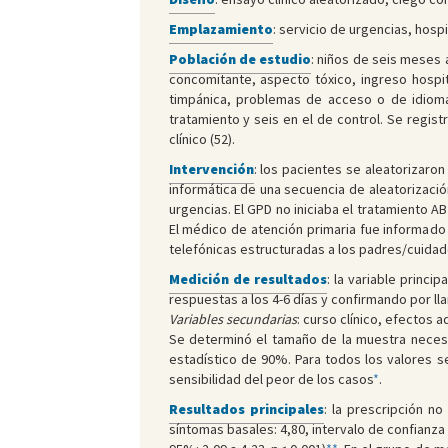
Emplazamiento
: servicio de urgencias, hosp
Población de estudio
: niños de seis meses 
concomitante, aspecto tóxico, ingreso hospi
timpánica, problemas de acceso o de idioma 
tratamiento y seis en el de control. Se regist
clínico (52).
Intervención
: los pacientes se aleatorizaro
informática de una secuencia de aleatorizació
urgencias. El GPD no iniciaba el tratamiento 
El médico de atención primaria fue informado 
telefónicas estructuradas a los padres/cuidadores
Medición de resultados
: la variable princi
respuestas a los 4-6 días y confirmando por lla
Variables secundarias
: curso clínico, efectos 
Se determinó el tamaño de la muestra necesar
estadístico de 90%. Para todos los valores se
sensibilidad del peor de los casos
*
.
Resultados principales
: la prescripción n
síntomas basales: 4,80, intervalo de confianza 