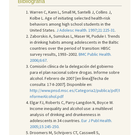
Bibliografía
Warren C, Kann L, Small M, Santelli J, Collins J,
Kolbe L. Age of initiating selected health-risk
behaviors among high school students in the
United States.
J Adolesc Health. 1997;21:225-31
.
Zaborskis A, Sumskas L, Maser M, Pudule I. Trends
in drinking habits among adolescents in the Baltic
countries over the period of transition: HBSC
survey results, 1993–2002.
BMC Public Health.
2006;6:67
.
Comisión clínica de la delegación del gobierno
para el plan nacional sobre drogas. Informe sobre
alcohol. Febrero de 2007 [en línea][fecha de
consulta: 17-II-2007]. Disponible en:
http://www.pnsd.msc.es/Categoria2/publica/pdf/I
nformeAlcohol.pdf
Elgar FJ, Roberts C, Parry-Langdon N, Boyce W.
Income inequality and alcohol use: a multilevel
analysis of drinking and drunkenness in
adolescents in 34 countries.
Eur J Publ Health.
2005;15:245-250
.
Droomers M, Schrijvers CT, Casswell S,