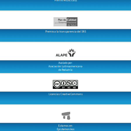
Premio MEDES 2012
Premio a la transparencia del SNS
Avalado por:
Asociación Latinoamericana
de Pediatría
Licencias Creative Commons
Estamos en:
Epistemonikos