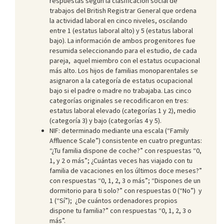
respuestas según la clasificación social de
trabajos del British Registrar General que ordena
la actividad laboral en cinco niveles, oscilando
entre 1 (estatus laboral alto) y 5 (estatus laboral
bajo). La información de ambos progenitores fue
resumida seleccionando para el estudio, de cada
pareja, aquel miembro con el estatus ocupacional
más alto. Los hijos de familias monoparentales se
asignaron a la categoría de estatus ocupacional
bajo si el padre o madre no trabajaba. Las cinco
categorías originales se recodificaron en tres:
estatus laboral elevado (categorías 1 y 2), medio
(categoría 3) y bajo (categorías 4 y 5).
NIF: determinado mediante una escala (“Family
Affluence Scale”) consistente en cuatro preguntas:
“¿Tu familia dispone de coche?” con respuestas “0,
1, y 2 o más”; ¿Cuántas veces has viajado con tu
familia de vacaciones en los últimos doce meses?”
con respuestas “0, 1, 2, 3 o más”; “Dispones de un
dormitorio para ti solo?” con respuestas 0 (“No”) y
1 (“Sí”); ¿De cuántos ordenadores propios
dispone tu familia?” con respuestas “0, 1, 2, 3 o
más”.