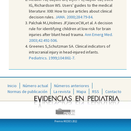
IG, Richardson WS. Users' guides to the medical
literature: XXII: How to use articles about clinical
decision rules.
JAMA. 2000;284:79-84
.
Palchak MJ,Holmes JF,VanceCW,et al. A decision
rule for identifying children at low risk for brain
injuries after blunt head trauma.
Ann Emerg Med.
2003;42:492-506
.
Greenes S,Schutzman SA. Clinical indicators of
intracranial injury in head-injured infants.
Pediatrics. 1999;104:861-7
.
Inicio
Número actual
Números anteriores
Normas de publicación
La revista
Mapa
RSS
Contacto
Premio MEDES 2012