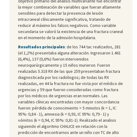
objetivo primario del análisis multivariante fue encontrar
la mejor combinación de variables que fueran altamente
sensibles para detectar la presencia de lesión
intracraneal clínicamente significativa, tratando de
reducir al máximo los falsos negativos. Como variable
secundaria se valoró la existencia de una fractura craneal
en el momento de la admisión hospitalaria.
Resultados principales
: de los 744 tac realizados, 281
(el 1,2%) presentaba alguna alteración. Ingresaron 1.461
(6,4%), 137 (0,6%) fueron intervenidos
neuroquirúrgicamente y 15 niños murieron. Fueron
realizadas 5.318 RX de las que 259 presentaban fractura
diagnosticada por los radiólogos; de todas las RX
realizadas, en 44 la fractura no fue vista por el médico de
urgencias y 59 que fueron consideradas como fractura
por los médicos de urgencias eran normales. Las
variables clínicas encontradas con mayor concordancia
fueron: pérdida de conocimiento > 5 minutos (k = 1, IC
95%: 0,84 - 1), amnesia (k = 0,93, IC 95%: 0,79 - 1) y
vómitos (k = 0,94, IC 95%: 0,81-1). Realizado el analisis
siguiendo el algoritmo CHALICE en relación con la
predicción de encontrarnos ante un niño con TC de alto