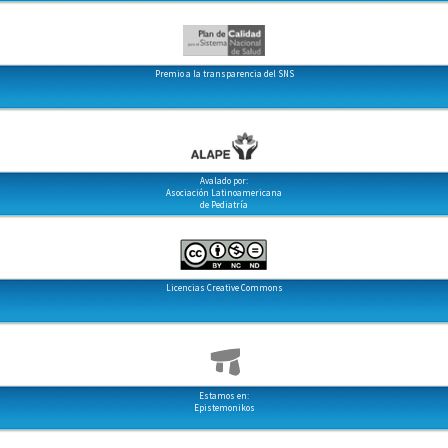
Premio a la transparencia del SNS
Avalado por:
Asociación Latinoamericana
de Pediatría
Licencias Creative Commons
Estamos en:
Epistemonikos