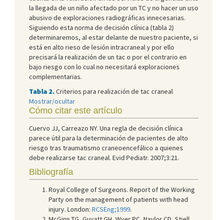
la llegada de un niño afectado por un TC y no hacer un uso
abusivo de exploraciones radiográficas innecesarias.
Siguiendo esta norma de decisión clínica (tabla 2)
determinaremos, al estar delante de nuestro paciente, si
está en alto rieso de lesión intracraneal y por ello
precisará la realización de un tac o por el contrario en
bajo riesgo con lo cual no necesitará exploraciones
complementarias.
Tabla 2.
Criterios para realización de tac craneal
Mostrar/ocultar
Cómo citar este artículo
Cuervo JJ, Carreazo NY. Una regla de decisión clínica
parece útil para la determinación de pacientes de alto
riesgo tras traumatismo craneoencefálico a quienes
debe realizarse tac craneal. Evid Pediatr. 2007;3:21.
Bibliografía
Royal College of Surgeons. Report of the Working
Party on the management of patients with head
injury. London:
RCSEng;1999
.
McGinn TG, Guyatt GH, Wyer PC, Naylor CD, Stiell