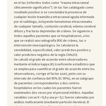
en el tac (referidos todos como “trauma intracraneal
clínicamente significativo”). Un tac fue catalogado como
resultado positivo si se constataba la presencia de
cualquier lesión traumática intracraneal aguda informada
por el radiólogo, incluyendo hematomas intracraneales
de cualquier tamaño, contusión cerebral, edema cerebral
difuso y fracturas deprimidas de cráneo. Se siguieron a
todos aquellos pacientes que se hospitalizaron, a los
que se realizó una radiografía (RX) de cráneo, tac o
intervención neuroquirúrgica. Se calcularon la
sensibilidad, especificidad, valor predictivo positivo y
valor predictivo negativo de la regla CHALICE.
Se calculó el grado de acuerdo entre observadores
mediante el índice kappa (Κ) (coeficiente estadístico que
se emplea para cuantificar el grado de acuerdo entre los
observadores, corrige el factor azar), junto con su
intervalo de confianza del 95% (IC 95%), en un subgrupo
de pacientes correspondientes a dos centros
hospitalarios en los cuales los pacientes fueron
examinados dos veces por el personal médico. Aquellas
variables con un Κ >0,6 y una p< 0,1 fueron valoradas por
análisis multivariante (mediante partición iterativa). El