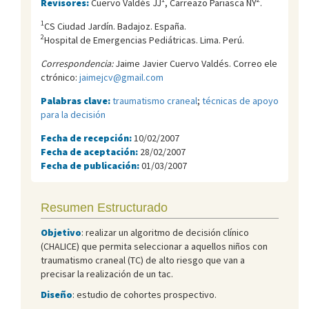
Revisores:
Cuervo Valdés JJ
, Carreazo Pariasca NY
.
1
CS Ciudad Jardín. Badajoz. España.
2
Hospital de Emergencias Pediátricas. Lima. Perú.
Correspondencia:
Jaime Javier Cuervo Valdés. Correo ele
ctrónico:
jaimejcv@gmail.com
Palabras clave:
traumatismo craneal
;
técnicas de apoyo
para la decisión
Fecha de recepción:
10/02/2007
Fecha de aceptación:
28/02/2007
Fecha de publicación:
01/03/2007
Resumen Estructurado
Objetivo
: realizar un algoritmo de decisión clínico
(CHALICE) que permita seleccionar a aquellos niños con
traumatismo craneal (TC) de alto riesgo que van a
precisar la realización de un tac.
Diseño
: estudio de cohortes prospectivo.