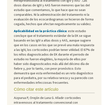
metilprednisolona al tratamiento con IgIV y AAS
. Las
dosis diarias de IgIV y AAS fueron menores que las del
estudio que comentamos, lo que hace que no sean
comparables. Ni la administración del tratamiento ni la
evaluación de los ecocardiogramas se hicieron de forma
cegada, hechos que afectan negativamente su validez.
Aplicabilidad en la práctica clínica
: este estudio
concluye que el tratamiento estándar de la EK se sigue
basando en las IgIV a altas dosis y AAS, aunque sugiere
que en los casos en los que se prevé una mala respuesta
a las IgIV, los corticoides podrían tener utilidad. El 67% de
los niños diagnosticados de EK durante el periodo de
estudio no fueron elegibles, la mayoría de ellos por
haber sido diagnosticados más allá del décimo día de
fiebre y, por lo tanto, con peor pronóstico. Esto
demuestra que esta enfermedad es un reto diagnóstico
para el pediatra, por su relativa rareza y su parecido con
enfermedades infecciosas frecuentes.
Cómo citar este artículo
Aizpurua P, Orejón de Luna G. Añadir corticoides
intravenosos al tratamiento convencional con