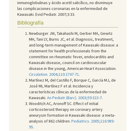
inmunoglobulinas y ácido acetil salicílico, no disminuye
las complicaciones coronarias en la enfermedad de
Kawasaki. Evid Pediatr. 2007;3:33.
Bibliografía
Newburger JW, Takahashi M, Gerber MA, Gewitz
MH, Tani LY, Burns JC, et al. Diagnosis, treatment,
and long-term management of Kawasaki disease: a
statement for health professionals from the
committee on rheumatic fever, endocarditis and
Kawasaki disease, council on cardiovascular
disease in the young, American Heart Association.
Circulation. 2004;110:2747-71
.
Martínez M, del Castillo F, Borque C, García MJ, de
José MI, Martínez F et al. Incidencia y
características clínicas de la enfermedad de
Kawasaki.
An Pediatr (Barc). 2003;59:323-7
.
Wooditch AC, Aronoff SC. Effect of initial
corticosteroid therapy on coronary artery
aneurysm formation in Kawasaki disease: a meta-
analysis of 862 children.
Pediatrics. 2005;116:989-
95
.