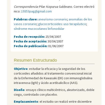
Correspondencia:
Pilar Aizpurua Galdeano. Correo electró
nico:
19353pag@gmail.com
Palabras clave:
aneurisma coronario
;
anomalias de los
vasos coronario
;
glucocorticoides: uso terapéutico
;
síndrome mucocutaneo linfonodular
Fecha de recepción:
25/04/2007
Fecha de aceptación:
30/04/2007
Fecha de publicación:
01/06/2007
Resumen Estructurado
Objetivo
: estudiar la eficacia y la seguridad de los
corticoides añadidos al tratamiento convencional inicial
de la Enfermedad de Kawasaki (EK) con inmunoglobulina
intravenosa (IgIV) y ácido acetilsalicílico (AAS).
Diseño
: ensayo clínico multicéntrico, aleatorizado, doble
ciego, controlado con placebo.
Emplazamiento
: el estudio se realizó entre diciembre