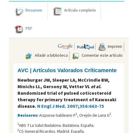
Resumen
Artículo completo
PDF
Imprimir
Añadir a biblioteca
Comentar este artículo
AVC | Artículos Valorados Críticamente
Newburger JW, Sleeper LA, McCrindle BW,
Minichs LL, Gersony W, Vetter VL
et al
.
Randomized trial of pulsed coticosteroid
therapy for primary treatment of Kawasaki
disease.
N Engl J Med. 2007;356:663-75
1
2
Revisores:
Aizpurua Galdeano P
, Orejón de Luna G
.
1
ABS 7 La Salut Badalona. Badalona. España.
2
CS General Ricardos. Madrid. España.