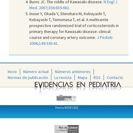
Burns JC. The riddle of Kawasaki disease.
N Engl J
Med. 2007;356:659-661
.
Inoue Y, Okada Y, Shinohara M, Kobayashi T,
Kobayashi T, Tomomasa T, et al. A multicente
prospective randomized trial of corticosteroids in
primary therapy for Kawasaki disease: clinical
course and coronary artery outcome.
J Pediatr.
2006;149:336-41
.
Inicio
Número actual
Números anteriores
Normas de publicación
La revista
Mapa
RSS
Contacto
Premio MEDES 2012