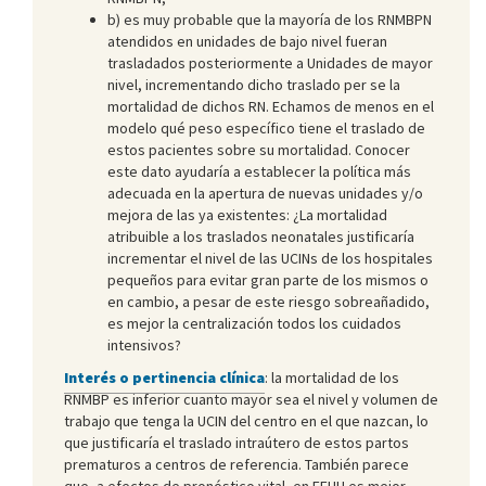
b) es muy probable que la mayoría de los RNMBPN
atendidos en unidades de bajo nivel fueran
trasladados posteriormente a Unidades de mayor
nivel, incrementando dicho traslado per se la
mortalidad de dichos RN. Echamos de menos en el
modelo qué peso específico tiene el traslado de
estos pacientes sobre su mortalidad. Conocer
este dato ayudaría a establecer la política más
adecuada en la apertura de nuevas unidades y/o
mejora de las ya existentes: ¿La mortalidad
atribuible a los traslados neonatales justificaría
incrementar el nivel de las UCINs de los hospitales
pequeños para evitar gran parte de los mismos o
en cambio, a pesar de este riesgo sobreañadido,
es mejor la centralización todos los cuidados
intensivos?
Interés o pertinencia clínica
: la mortalidad de los
RNMBP es inferior cuanto mayor sea el nivel y volumen de
trabajo que tenga la UCIN del centro en el que nazcan, lo
que justificaría el traslado intraútero de estos partos
prematuros a centros de referencia. También parece
que, a efectos de pronóstico vital, en EEUU es mejor