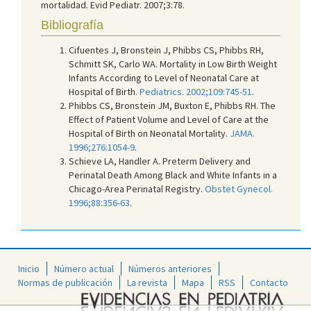
mortalidad. Evid Pediatr. 2007;3:78.
Bibliografía
Cifuentes J, Bronstein J, Phibbs CS, Phibbs RH,
Schmitt SK, Carlo WA. Mortality in Low Birth Weight
Infants According to Level of Neonatal Care at
Hospital of Birth.
Pediatrics. 2002;109:745-51
.
Phibbs CS, Bronstein JM, Buxton E, Phibbs RH. The
Effect of Patient Volume and Level of Care at the
Hospital of Birth on Neonatal Mortality.
JAMA.
1996;276:1054-9
.
Schieve LA, Handler A. Preterm Delivery and
Perinatal Death Among Black and White Infants in a
Chicago-Area Perinatal Registry.
Obstet Gynecol.
1996;88:356-63
.
Inicio
Número actual
Números anteriores
Normas de publicación
La revista
Mapa
RSS
Contacto