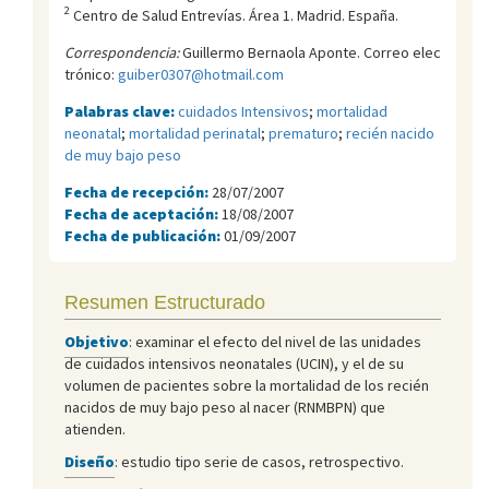
2
Centro de Salud Entreví­as. Área 1. Madrid. España.
Correspondencia:
Guillermo Bernaola Aponte. Correo elec
trónico:
guiber0307@hotmail.com
Palabras clave:
cuidados Intensivos
;
mortalidad
neonatal
;
mortalidad perinatal
;
prematuro
;
recién nacido
de muy bajo peso
Fecha de recepción:
28/07/2007
Fecha de aceptación:
18/08/2007
Fecha de publicación:
01/09/2007
Resumen Estructurado
Objetivo
: examinar el efecto del nivel de las unidades
de cuidados intensivos neonatales (UCIN), y el de su
volumen de pacientes sobre la mortalidad de los recién
nacidos de muy bajo peso al nacer (RNMBPN) que
atienden.
Diseño
: estudio tipo serie de casos, retrospectivo.