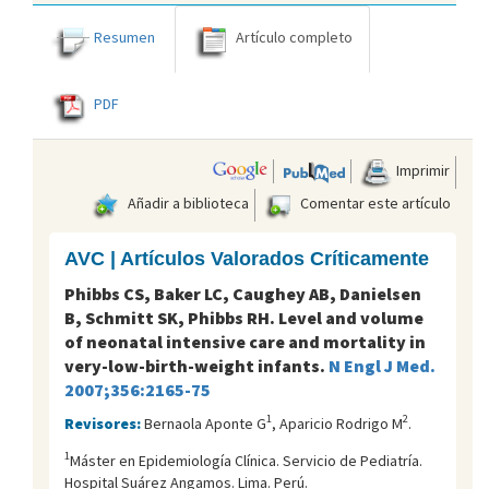
Resumen
Artículo completo
PDF
Imprimir
Añadir a biblioteca
Comentar este artículo
AVC | Artículos Valorados Críticamente
Phibbs CS, Baker LC, Caughey AB, Danielsen
B, Schmitt SK, Phibbs RH. Level and volume
of neonatal intensive care and mortality in
very-low-birth-weight infants.
N Engl J Med.
2007;356:2165-75
1
2
Revisores:
Bernaola Aponte G
, Aparicio Rodrigo M
.
1
Máster en Epidemiología Clínica. Servicio de Pediatría.
Hospital Suárez Angamos. Lima. Perú.