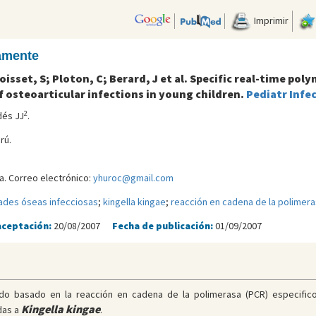
Imprimir
camente
isset, S; Ploton, C; Berard, J et al. Specific real-time pol
osteoarticular infections in young children.
Pediatr Infec
2
dés JJ
.
rú.
a. Correo electrónico:
yhuroc@gmail.com
des óseas infecciosas
;
kingella kingae
;
reacción en cadena de la polimera
aceptación:
20/08/2007
Fecha de publicación:
01/09/2007
pido basado en la reacción en cadena de la polimerasa (PCR) especifico
Kingella kingae
das a
.