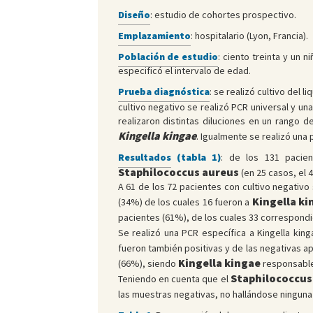
Diseño
: estudio de cohortes prospectivo.
Emplazamiento
: hospitalario (Lyon, Francia).
Población de estudio
: ciento treinta y un
especificó el intervalo de edad.
Prueba diagnóstica
: se realizó cultivo del l
cultivo negativo se realizó PCR universal y u
realizaron distintas diluciones en un rango d
Kingella kingae
. Igualmente se realizó una
Resultados
(tabla 1)
: de los 131 pacien
Staphilococcus aureus
(en 25 casos, el 
A 61 de los 72 pacientes con cultivo negativo 
Kingella ki
(34%) de los cuales 16 fueron a
pacientes (61%), de los cuales 33 correspond
Se realizó una PCR específica a Kingella kin
fueron también positivas y de las negativas 
Kingella kingae
(66%), siendo
responsable
Staphilococcus
Teniendo en cuenta que el
las muestras negativas, no hallándose ninguna