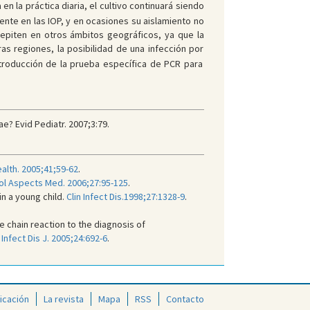
n la práctica diaria, el cultivo continuará siendo
nte en las IOP, y en ocasiones su aislamiento no
repiten en otros ámbitos geográficos, ya que la
s regiones, la posibilidad de una infección por
ntroducción de la prueba específica de PCR para
? Evid Pediatr. 2007;3:79.
ealth. 2005;41;59-62
.
ol Aspects Med. 2006;27:95-125
.
n a young child.
Clin Infect Dis.1998;27:1328-9
.
e chain reaction to the diagnosis of
 Infect Dis J. 2005;24:692-6
.
icación
La revista
Mapa
RSS
Contacto