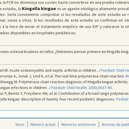
s la PCR no disminuya sus costes hasta convertirse en una prueba rutinaria e
Kingella kingae
e estudio, la
es un agente etiológico altamente prevale
les. Sería conveniente comprobar si los resultados de este estudio se 
as zonas a otras. Si los resultados de este estudio se confirman en otra
a la hora de iniciar el tratamiento empírico de una IOP y valorarse la i
ebas disponibles en hospitales pediátricos.
iones osteoarticulares en niños ¿Debemos pensar primero en Kingella kingae
IR. Acute osteomyelitis and septic arthritis in children.
J Paediatr Child H
ootan A, Jonak J, Lind K, et al. The real-time polymerase chain reaction.
M
twegg M. Polymerase chain reaction diagnosis of Kingella kingae arthritis i
ingae infections in children.
J Paediatr Child Health. 2000;36:87-90
.
lor P, Benito Y, Freydiere AM, et al. Contribution of a broad range polymeras
gella kingae: description of twenty four recent pediatric diagnoses.
Pediatr
Inicio
Número actual
Números anteriores
Normas de publ