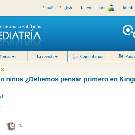
Español
|
English
Nuevo usuario
Identi
pruebas científicas
Temas
La revista
Comentarios
Padr
 3
 en niños ¿Debemos pensar primero en Kinge
s)
J
.
PDF