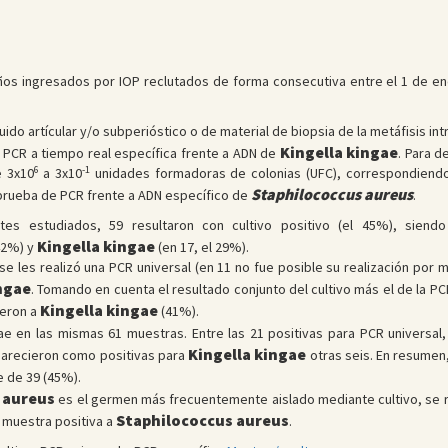
 niños ingresados por IOP reclutados de forma consecutiva entre el 1 de e
iquido artícular y/o subperióstico o de material de biopsia de la metáfisis in
Kingella kingae
na PCR a tiempo real específica frente a ADN de
. Para d
6
-1
e 3x10
a 3x10
unidades formadoras de colonias (UFC), correspondien
Staphilococcus aureus
 prueba de PCR frente a ADN específico de
.
tes estudiados, 59 resultaron con cultivo positivo (el 45%), sien
Kingella kingae
42%) y
(en 17, el 29%).
se les realizó una PCR universal (en 11 no fue posible su realización por 
ngae
. Tomando en cuenta el resultado conjunto del cultivo más el de la PC
Kingella kingae
ieron a
(41%).
gae en las mismas 61 muestras. Entre las 21 positivas para PCR universal
Kingella kingae
aparecieron como positivas para
otras seis. En resumen,
 de 39 (45%).
 aureus
es el germen más frecuentemente aislado mediante cultivo, se r
Staphilococcus aureus
 muestra positiva a
.