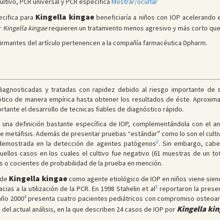
ltivo, PCR universal y PCR específica
Mostrar/ocultar
Kingella kingae
ecifica para
beneficiaría a niños con IOP acelerando e
r
Kingella kingae
requieren un tratamiento menos agresivo y más corto que
 firmantes del artículo pertenencen a la compañía farmacéutica Dpharm.
iagnosticadas y tratadas con rapidez debido al riesgo importante de se
biótico de manera empírica hasta obtener los resultados de éste. Aproxim
ortante el desarrollo de tecnicas fiables de diagnóstico rápido.
za una definición bastante específica de IOP, complementándola con el aná
de metáfisis. Además de presentar pruebas “estándar” como lo son el cultivo
2
 demostrada en la detección de agentes patógenos
. Sin embargo, cabe
los casos en los cuales el cultivo fue negativo (61 muestras de un total 
os o cocientes de probabilidad de la prueba en mención.
Kingella kingae
a de
como agente etiológico de IOP en niños viene sie
3
ias a la utilización de la PCR. En 1998 Stahelin et al
reportaron la prese
4
 año 2000
presenta cuatro pacientes pediátricos con compromiso osteoartic
Kingella ki
 del actual análisis, en la que describen 24 casos de IOP por