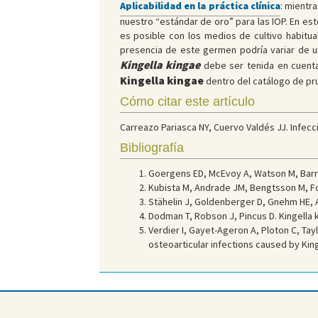
Aplicabilidad en la práctica clínica
: mientra
nuestro “estándar de oro” para las IOP. En est
es posible con los medios de cultivo habitua
presencia de este germen podría variar de un
Kingella kingae
debe ser tenida en cuenta 
Kingella kingae
dentro del catálogo de pru
Cómo citar este artículo
Carreazo Pariasca NY, Cuervo Valdés JJ. Infecc
Bibliografía
Goergens ED, McEvoy A, Watson M, Barret 
Kubista M, Andrade JM, Bengtsson M, For
Stähelin J, Goldenberger D, Gnehm HE, Al
Dodman T, Robson J, Pincus D. Kingella k
Verdier I, Gayet-Ageron A, Ploton C, Tay
osteoarticular infections caused by Kin