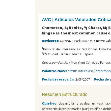
AVC | Artículos Valorados Críti
Chometon, S; Benito, Y; Chaker, M; Bo
kingae as the most common cause of 
1
Revisores:
Carreazo Pariasca NY
, Cuervo Val
1
Hospital de Emergencias Pediátricas. Lima. Pe
2
CS Ciudad Jardín. Badajoz. España.
Correspondencia:
Nilton Yhuri Carreazo Pariasc
Palabras clave:
artritis infecciosa
;
enfermeda
Fecha de recepción:
2/08/2007
Fecha de 
Resumen Estructurado
Objetivo
: desarrollar y evaluar un test rá
osteoarticulares primarias (IOP) en niños debi