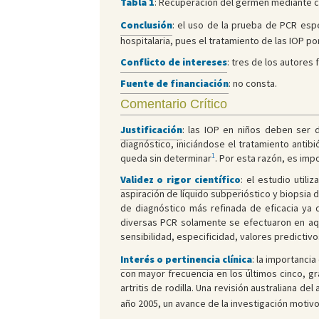
Tabla 1
: Recuperación del germen mediante cu
Conclusión
: el uso de la prueba de PCR esp
hospitalaria, pues el tratamiento de las IOP po
Conflicto de intereses
: tres de los autores
Fuente de financiación
: no consta.
Comentario Crítico
Justificación
: las IOP en niños deben ser d
diagnóstico, iniciándose el tratamiento anti
1
queda sin determinar
. Por esta razón, es imp
Validez o rigor científico
: el estudio utili
aspiración de líquido subperióstico y biopsia 
de diagnóstico más refinada de eficacia ya
diversas PCR solamente se efectuaron en aquel
sensibilidad, especificidad, valores predictiv
Interés o pertinencia clínica
: la importanci
con mayor frecuencia en los últimos cinco, grac
artritis de rodilla. Una revisión australiana del
año 2005, un avance de la investigación motivo