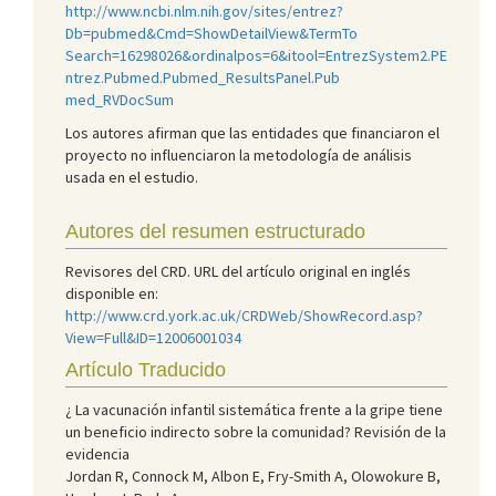
http://www.ncbi.nlm.nih.gov/sites/entrez?
Db=pubmed&Cmd=ShowDetailView&TermTo
Search=16298026&ordinalpos=6&itool=EntrezSystem2.PE
ntrez.Pubmed.Pubmed_ResultsPanel.Pub
med_RVDocSum
Los autores afirman que las entidades que financiaron el
proyecto no influenciaron la metodología de análisis
usada en el estudio.
Autores del resumen estructurado
Revisores del CRD. URL del artículo original en inglés
disponible en:
http://www.crd.york.ac.uk/CRDWeb/ShowRecord.asp?
View=Full&ID=12006001034
Artículo Traducido
¿ La vacunación infantil sistemática frente a la gripe tiene
un beneficio indirecto sobre la comunidad? Revisión de la
evidencia
Jordan R, Connock M, Albon E, Fry-Smith A, Olowokure B,