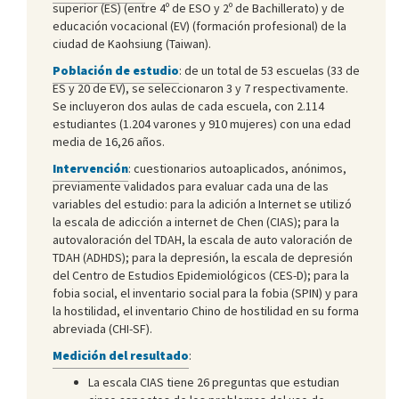
superior (ES) (entre 4º de ESO y 2º de Bachillerato) y de
educación vocacional (EV) (formación profesional) de la
ciudad de Kaohsiung (Taiwan).
Población de estudio
: de un total de 53 escuelas (33 de
ES y 20 de EV), se seleccionaron 3 y 7 respectivamente.
Se incluyeron dos aulas de cada escuela, con 2.114
estudiantes (1.204 varones y 910 mujeres) con una edad
media de 16,26 años.
Intervención
: cuestionarios autoaplicados, anónimos,
previamente validados para evaluar cada una de las
variables del estudio: para la adición a Internet se utilizó
la escala de adicción a internet de Chen (CIAS); para la
autovaloración del TDAH, la escala de auto valoración de
TDAH (ADHDS); para la depresión, la escala de depresión
del Centro de Estudios Epidemiológicos (CES-D); para la
fobia social, el inventario social para la fobia (SPIN) y para
la hostilidad, el inventario Chino de hostilidad en su forma
abreviada (CHI-SF).
Medición del resultado
:
La escala CIAS tiene 26 preguntas que estudian