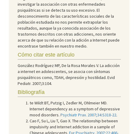
investigar la asociación con otras enfermedades
psiquiátricas si se detecta su uso excesivo. El
desconocimiento de las características sociales de la
población estudiada no nos permite extrapolar los
resultados, aunque la ya conocida asociación de los
trastornos descritos con otras adicciones, nos oriente
acerca de que su relación con la adición a Internet puede
encontrase también en nuestro medio.
Cómo citar este artículo
González Rodríguez MP, De la Rosa Morales V. La adicción
a internet en adolescentes, se asocia con síntomas
psiquiátricos como, TDAH, depresión y hostilidad. Evid
Pediatr. 2007;3:104.
Bibliografía
te Wildt BT, Putzig I, Zedler M, Ohlmeier MD.
Internet dependency as a symptom of depressive
mood disorders.
Psychiatr Prax. 2007;34:S318-22
.
Cao F, Su L, Liu T, Gao X. The relationship between
impulsivity and Internet addiction in a sample of
Chinese adolescents.
Eur Psychiatry. 2007;22:466-