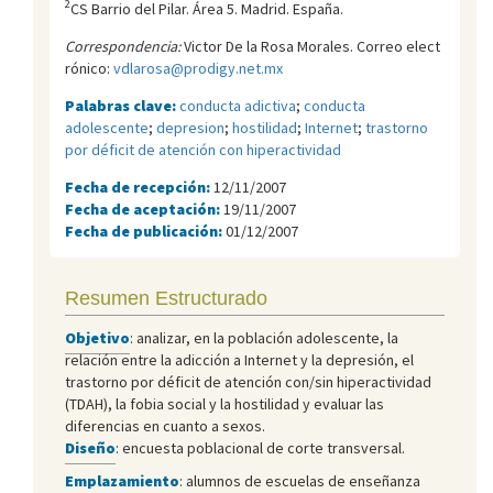
2
CS Barrio del Pilar. Área 5. Madrid. España.
Correspondencia:
Victor De la Rosa Morales. Correo elect
rónico:
vdlarosa@prodigy.net.mx
Palabras clave:
conducta adictiva
;
conducta
adolescente
;
depresion
;
hostilidad
;
Internet
;
trastorno
por déficit de atención con hiperactividad
Fecha de recepción:
12/11/2007
Fecha de aceptación:
19/11/2007
Fecha de publicación:
01/12/2007
Resumen Estructurado
Objetivo
: analizar, en la población adolescente, la
relación entre la adicción a Internet y la depresión, el
trastorno por déficit de atención con/sin hiperactividad
(TDAH), la fobia social y la hostilidad y evaluar las
diferencias en cuanto a sexos.
Diseño
: encuesta poblacional de corte transversal.
Emplazamiento
: alumnos de escuelas de enseñanza