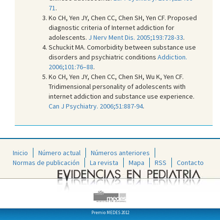
71
.
Ko CH, Yen JY, Chen CC, Chen SH, Yen CF. Proposed
diagnostic criteria of Internet addiction for
adolescents.
J Nerv Ment Dis. 2005;193:728-33
.
Schuckit MA. Comorbidity between substance use
disorders and psychiatric conditions
Addiction.
2006;101:76–88
.
Ko CH, Yen JY, Chen CC, Chen SH, Wu K, Yen CF.
Tridimensional personality of adolescents with
internet addiction and substance use experience.
Can J Psychiatry. 2006;51:887-94
.
Inicio
Número actual
Números anteriores
Normas de publicación
La revista
Mapa
RSS
Contacto
Premio MEDES 2012