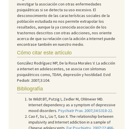
investigar la asociación con otras enfermedades
psiquiátricas si se detecta su uso excesivo. El
desconocimiento de las características sociales de la
población estudiada no nos permite extrapolar los
resultados, aunque la ya conocida asociación de los
trastornos descritos con otras adicciones, nos oriente
acerca de que su relación con la adición a Internet puede
encontrase también en nuestro medio.
Cómo citar este artículo
González Rodríguez MP, De la Rosa Morales V. La adicción
a internet en adolescentes, se asocia con síntomas
psiquiátricos como, TDAH, depresión y hostilidad. Evid
Pediatr. 2007;3:104.
Bibliografía
te Wildt BT, Putzig I, Zedler M, Ohlmeier MD.
Internet dependency as a symptom of depressive
mood disorders.
Psychiatr Prax. 2007;34:S318-22
.
Cao F, Su L, Liu T, Gao X. The relationship between
impulsivity and Internet addiction in a sample of
Chinese adolescents.
Eur Psychiatry. 2007;22:466-