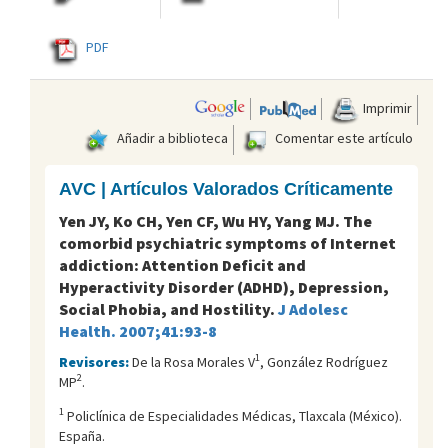
PDF
Imprimir
Añadir a biblioteca
Comentar este artículo
AVC | Artículos Valorados Críticamente
Yen JY, Ko CH, Yen CF, Wu HY, Yang MJ. The
comorbid psychiatric symptoms of Internet
addiction: Attention Deficit and
Hyperactivity Disorder (ADHD), Depression,
Social Phobia, and Hostility.
J Adolesc
Health. 2007;41:93-8
1
Revisores:
De la Rosa Morales V
, González Rodríguez
2
MP
.
1
Policlí­nica de Especialidades Médicas, Tlaxcala (México).
España.