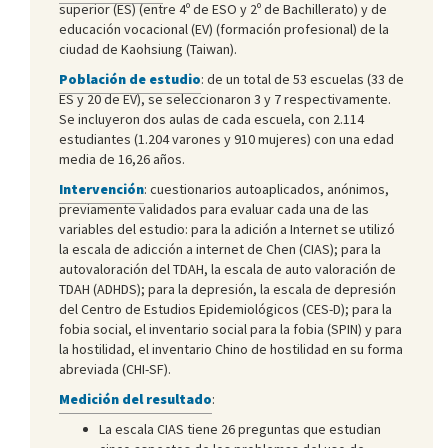
superior (ES) (entre 4º de ESO y 2º de Bachillerato) y de
educación vocacional (EV) (formación profesional) de la
ciudad de Kaohsiung (Taiwan).
Población de estudio
: de un total de 53 escuelas (33 de
ES y 20 de EV), se seleccionaron 3 y 7 respectivamente.
Se incluyeron dos aulas de cada escuela, con 2.114
estudiantes (1.204 varones y 910 mujeres) con una edad
media de 16,26 años.
Intervención
: cuestionarios autoaplicados, anónimos,
previamente validados para evaluar cada una de las
variables del estudio: para la adición a Internet se utilizó
la escala de adicción a internet de Chen (CIAS); para la
autovaloración del TDAH, la escala de auto valoración de
TDAH (ADHDS); para la depresión, la escala de depresión
del Centro de Estudios Epidemiológicos (CES-D); para la
fobia social, el inventario social para la fobia (SPIN) y para
la hostilidad, el inventario Chino de hostilidad en su forma
abreviada (CHI-SF).
Medición del resultado
:
La escala CIAS tiene 26 preguntas que estudian