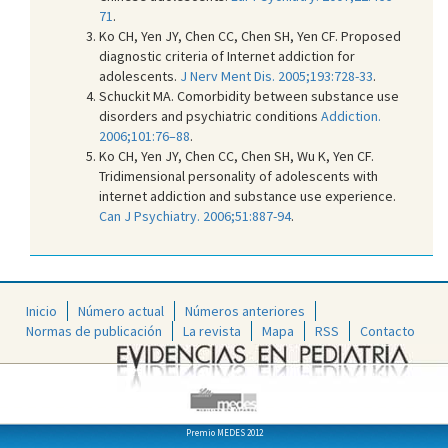
71
.
Ko CH, Yen JY, Chen CC, Chen SH, Yen CF. Proposed
diagnostic criteria of Internet addiction for
adolescents.
J Nerv Ment Dis. 2005;193:728-33
.
Schuckit MA. Comorbidity between substance use
disorders and psychiatric conditions
Addiction.
2006;101:76–88
.
Ko CH, Yen JY, Chen CC, Chen SH, Wu K, Yen CF.
Tridimensional personality of adolescents with
internet addiction and substance use experience.
Can J Psychiatry. 2006;51:887-94
.
Inicio
Número actual
Números anteriores
Normas de publicación
La revista
Mapa
RSS
Contacto
Premio MEDES 2012