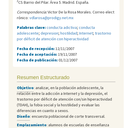
2
CS Barrio del Pilar. Área 5. Madrid. España.
Correspondencia:
Victor De la Rosa Morales. Correo elect
rónico:
vdlarosa@prodigy.net.mx
Palabras clave:
conducta adictiva
;
conducta
adolescente
;
depresion
;
hostilidad
;
Internet
;
trastorno
por déficit de atención con hiperactividad
Fecha de recepción:
12/11/2007
Fecha de aceptación:
19/11/2007
Fecha de publicación:
01/12/2007
Resumen Estructurado
Objetivo
: analizar, en la población adolescente, la
relación entre la adicción a Internet y la depresión, el
trastorno por déficit de atención con/sin hiperactividad
(TDAH), la fobia social y la hostilidad y evaluar las
diferencias en cuanto a sexos.
Diseño
: encuesta poblacional de corte transversal.
Emplazamiento
: alumnos de escuelas de enseñanza