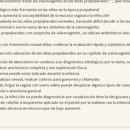
¿Necesitamos tratar las vulvovaginitis en las niñas prepuberales?”
, que res
lógico más frecuente en las niñas en la época prepuberal
 aumenta la susceptibilidad de la mucosa vaginal a la infección
tudiada en las niñas prepuberales normales, haciendo difícil decidir si las 
normal o son la causa de los síntomas de la vulvovaginitis
 prepuberales con sospecha de vulvovaginitis, se utilicen antibióticos únic
 con transmisión sexual debe conllevar la evaluación rápida y cuidadosa d
ección valoración de las niñas prepuberales en su capítulo de vulvovaginiti
ación de laboratorio no conduce a un diagnóstico etiológico; por lo tanto, 
izar una historia completa y una exploración física.
orina puede estar indicado durante la infancia.
abuso sexual, realizar cultivos para gonorrea y chlamydia.
l, irrigar la vagina con suero salino puede desplazar algunos tipos de cuer
ión o anestesia general.
es, la infección se puede diagnosticar por visualización directa del gusano
l de celofán transparente aplicado en el periné por la mañana con la intenc
pueden observa en microscopio de bajo aumento.