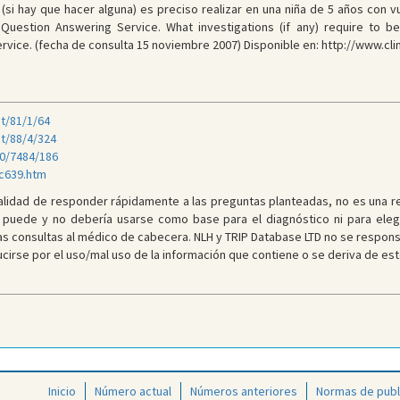
si hay que hacer alguna) es preciso realizar en una niña de 5 años con vul
Question Answering Service. What investigations (if any) require to be
vice. (fecha de consulta 15 noviembre 2007) Disponible en: http://www.cli
t/81/1/64
t/88/4/324
30/7484/186
c639.htm
inalidad de responder rápidamente a las preguntas planteadas, no es una 
 puede y no debería usarse como base para el diagnóstico ni para elegi
as consultas al médico de cabecera. NLH y TRIP Database LTD no se responsa
rse por el uso/mal uso de la información que contiene o se deriva de es
Inicio
Número actual
Números anteriores
Normas de publ