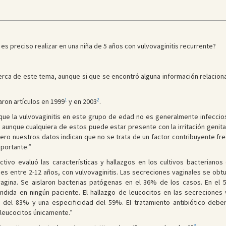
es preciso realizar en una niña de 5 años con vulvovaginitis recurrente?
cerca de este tema, aunque si que se encontró alguna información relaciona
1
2
aron artículos en 1999
y en 2003
.
 que la vulvovaginitis en este grupo de edad no es generalmente infecci
, aunque cualquiera de estos puede estar presente con la irritación genita
ero nuestros datos indican que no se trata de un factor contribuyente fr
portante.”
ctivo evaluó las características y hallazgos en los cultivos bacterian
es entre 2-12 años, con vulvovaginitis. Las secreciones vaginales se obt
vagina. Se aislaron bacterias patógenas en el 36% de los casos. En el
dida en ningún paciente. El hallazgo de leucocitos en las secreciones
 del 83% y una especificidad del 59%. El tratamiento antibiótico deber
 leucocitos únicamente.”
3