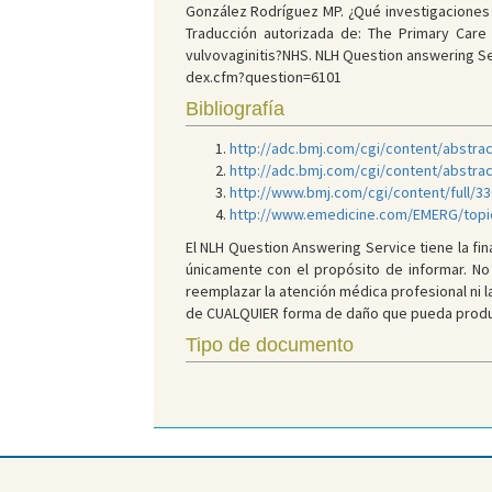
González Rodríguez MP. ¿Qué investigaciones (
Traducción autorizada de: The Primary Care 
vulvovaginitis?NHS. NLH Question answering Ser
dex.cfm?question=6101
Bibliografía
http://adc.bmj.com/cgi/content/abstrac
http://adc.bmj.com/cgi/content/abstrac
http://www.bmj.com/cgi/content/full/3
http://www.emedicine.com/EMERG/topi
El NLH Question Answering Service tiene la f
únicamente con el propósito de informar. No
reemplazar la atención médica profesional ni l
de CUALQUIER forma de daño que pueda produci
Tipo de documento