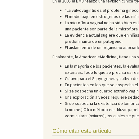
En el 2005 el BMJ realizó una revisión clínica “
“La vulvovagintis es el problema gineco
El medio bajo en estrógenos de las niñas
La microflora vaginal no ha sido bien es
una paciente son parte de la microflora 
La evidencia actual sugiere que en niñas
predominante de un patógeno.
El aislamiento de un organismo asociado
Finalmente, la American eMedicine, tiene una s
En la mayoría de los pacientes, la evalu
extensas. Todo lo que se precisa es real
Cultivo para el S. pyogenes y cultivo de 
En pacientes en los que se sospecha el 
Si se sospecha un cuerpo extraño vagina
Una exploración a veces requiere sedac
Si se sospecha la existencia de lombric
la noche.) Otro método es utilizar pape
vermicularis (oxiuros), los cuales se 
Cómo citar este artículo