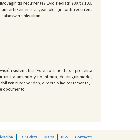
vovaginitis recurrente? Evid Pediatr. 2007;3:109.
 undertaken in a 5 year old girl with recurrent
nicalanswers.nhs.uk/in
revisión sistemática. Este documento se presenta
r un tratamiento y no intenta, de ningún modo,
bilizan ni responden, directa o indirectamente, .
te documento.
icación
La revista
Mapa
RSS
Contacto