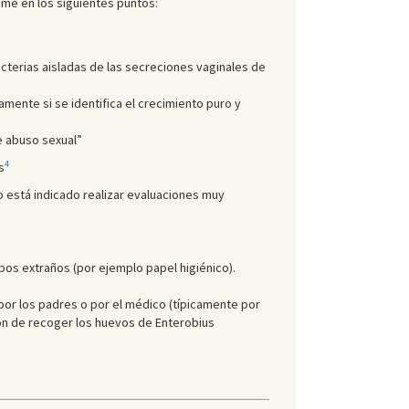
ume en los siguientes puntos:
bacterias aisladas de las secreciones vaginales de
amente si se identifica el crecimiento puro y
e abuso sexual”
4
s
no está indicado realizar evaluaciones muy
pos extraños (por ejemplo papel higiénico).
 por los padres o por el médico (típicamente por
ión de recoger los huevos de Enterobius